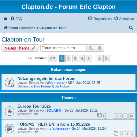
Clapton.de - Forum Eric Clapton
FAQ
Registrieren
Anmelden
S
Foren-Übersicht
Clapton on Tour
u
Clapton on Tour
c
Suche
Erweiterte Suche
Neues Thema
h
e
Seite
1
von
8
1
2
3
4
5
8
Nächste
176 Themen
…
Bekanntmachungen
Nutzungsregeln für das Forum
Letzter Beitrag von
Webmaster
«
Mi 4. Jan 2012, 17:45
Verfasst in
Das Forum & die Nutzer
Themen
Europa Tour 2026
Letzter Beitrag von
SQLABR
«
Do 23. Jul 2026, 16:11
Antworten:
92
1
7
8
9
10
…
FORUMS TREFFEN in Köln 15.05.2026
Letzter Beitrag von
myfatherseye
«
So 24. Mai 2026, 13:24
Antworten:
22
1
2
3