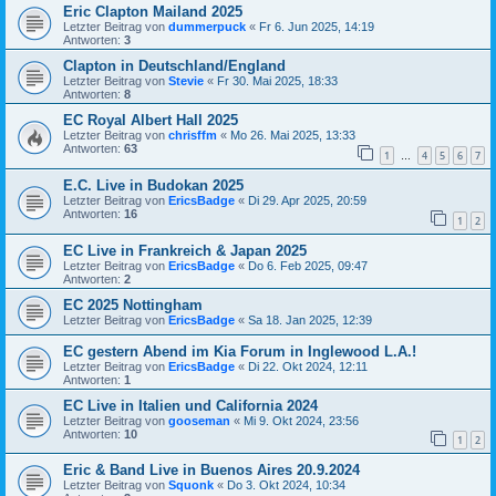
Eric Clapton Mailand 2025
Letzter Beitrag von
dummerpuck
«
Fr 6. Jun 2025, 14:19
Antworten:
3
Clapton in Deutschland/England
Letzter Beitrag von
Stevie
«
Fr 30. Mai 2025, 18:33
Antworten:
8
EC Royal Albert Hall 2025
Letzter Beitrag von
chrisffm
«
Mo 26. Mai 2025, 13:33
Antworten:
63
1
4
5
6
7
…
E.C. Live in Budokan 2025
Letzter Beitrag von
EricsBadge
«
Di 29. Apr 2025, 20:59
Antworten:
16
1
2
EC Live in Frankreich & Japan 2025
Letzter Beitrag von
EricsBadge
«
Do 6. Feb 2025, 09:47
Antworten:
2
EC 2025 Nottingham
Letzter Beitrag von
EricsBadge
«
Sa 18. Jan 2025, 12:39
EC gestern Abend im Kia Forum in Inglewood L.A.!
Letzter Beitrag von
EricsBadge
«
Di 22. Okt 2024, 12:11
Antworten:
1
EC Live in Italien und California 2024
Letzter Beitrag von
gooseman
«
Mi 9. Okt 2024, 23:56
Antworten:
10
1
2
Eric & Band Live in Buenos Aires 20.9.2024
Letzter Beitrag von
Squonk
«
Do 3. Okt 2024, 10:34