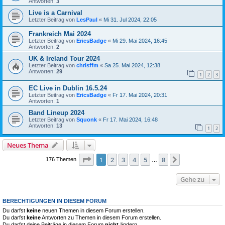
Antworten:
3
Live is a Carnival
Letzter Beitrag von
LesPaul
«
Mi 31. Jul 2024, 22:05
Frankreich Mai 2024
Letzter Beitrag von
EricsBadge
«
Mi 29. Mai 2024, 16:45
Antworten:
2
UK & Ireland Tour 2024
Letzter Beitrag von
chrisffm
«
Sa 25. Mai 2024, 12:38
Antworten:
29
1
2
3
EC Live in Dublin 16.5.24
Letzter Beitrag von
EricsBadge
«
Fr 17. Mai 2024, 20:31
Antworten:
1
Band Lineup 2024
Letzter Beitrag von
Squonk
«
Fr 17. Mai 2024, 16:48
Antworten:
13
1
2
Neues Thema
Seite
1
von
8
1
2
3
4
5
8
Nächste
176 Themen
…
Gehe zu
BERECHTIGUNGEN IN DIESEM FORUM
Du darfst
keine
neuen Themen in diesem Forum erstellen.
Du darfst
keine
Antworten zu Themen in diesem Forum erstellen.
Du darfst deine Beiträge in diesem Forum
nicht
ändern.