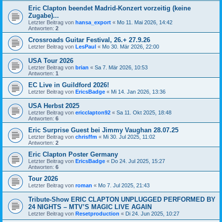
Eric Clapton beendet Madrid-Konzert vorzeitig (keine
Zugabe)...
Letzter Beitrag von
hansa_export
«
Mo 11. Mai 2026, 14:42
Antworten:
2
Crossroads Guitar Festival, 26.+ 27.9.26
Letzter Beitrag von
LesPaul
«
Mo 30. Mär 2026, 22:00
USA Tour 2026
Letzter Beitrag von
brian
«
Sa 7. Mär 2026, 10:53
Antworten:
1
EC Live in Guildford 2026!
Letzter Beitrag von
EricsBadge
«
Mi 14. Jan 2026, 13:36
USA Herbst 2025
Letzter Beitrag von
ericclapton92
«
Sa 11. Okt 2025, 18:48
Antworten:
6
Eric Surprise Guest bei Jimmy Vaughan 28.07.25
Letzter Beitrag von
chrisffm
«
Mi 30. Jul 2025, 11:02
Antworten:
2
Eric Clapton Poster Germany
Letzter Beitrag von
EricsBadge
«
Do 24. Jul 2025, 15:27
Antworten:
6
Tour 2026
Letzter Beitrag von
roman
«
Mo 7. Jul 2025, 21:43
Tribute-Show ERIC CLAPTON UNPLUGGED PERFORMED BY
24 NIGHTS – MTV’S MAGIC LIVE AGAIN
Letzter Beitrag von
Resetproduction
«
Di 24. Jun 2025, 10:27