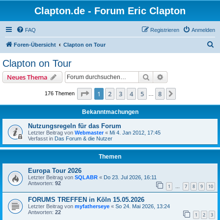
Clapton.de - Forum Eric Clapton
FAQ
Registrieren
Anmelden
S
Foren-Übersicht
Clapton on Tour
u
Clapton on Tour
c
Suche
Erweiterte Suche
Neues Thema
h
e
Seite
1
von
8
1
2
3
4
5
8
Nächste
176 Themen
…
Bekanntmachungen
Nutzungsregeln für das Forum
Letzter Beitrag von
Webmaster
«
Mi 4. Jan 2012, 17:45
Verfasst in
Das Forum & die Nutzer
Themen
Europa Tour 2026
Letzter Beitrag von
SQLABR
«
Do 23. Jul 2026, 16:11
Antworten:
92
1
7
8
9
10
…
FORUMS TREFFEN in Köln 15.05.2026
Letzter Beitrag von
myfatherseye
«
So 24. Mai 2026, 13:24
Antworten:
22
1
2
3