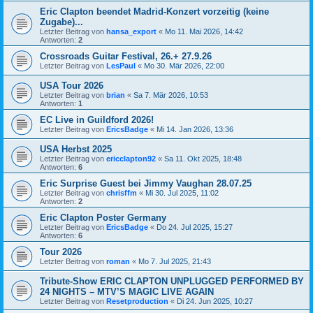
Eric Clapton beendet Madrid-Konzert vorzeitig (keine
Zugabe)...
Letzter Beitrag von
hansa_export
«
Mo 11. Mai 2026, 14:42
Antworten:
2
Crossroads Guitar Festival, 26.+ 27.9.26
Letzter Beitrag von
LesPaul
«
Mo 30. Mär 2026, 22:00
USA Tour 2026
Letzter Beitrag von
brian
«
Sa 7. Mär 2026, 10:53
Antworten:
1
EC Live in Guildford 2026!
Letzter Beitrag von
EricsBadge
«
Mi 14. Jan 2026, 13:36
USA Herbst 2025
Letzter Beitrag von
ericclapton92
«
Sa 11. Okt 2025, 18:48
Antworten:
6
Eric Surprise Guest bei Jimmy Vaughan 28.07.25
Letzter Beitrag von
chrisffm
«
Mi 30. Jul 2025, 11:02
Antworten:
2
Eric Clapton Poster Germany
Letzter Beitrag von
EricsBadge
«
Do 24. Jul 2025, 15:27
Antworten:
6
Tour 2026
Letzter Beitrag von
roman
«
Mo 7. Jul 2025, 21:43
Tribute-Show ERIC CLAPTON UNPLUGGED PERFORMED BY
24 NIGHTS – MTV’S MAGIC LIVE AGAIN
Letzter Beitrag von
Resetproduction
«
Di 24. Jun 2025, 10:27