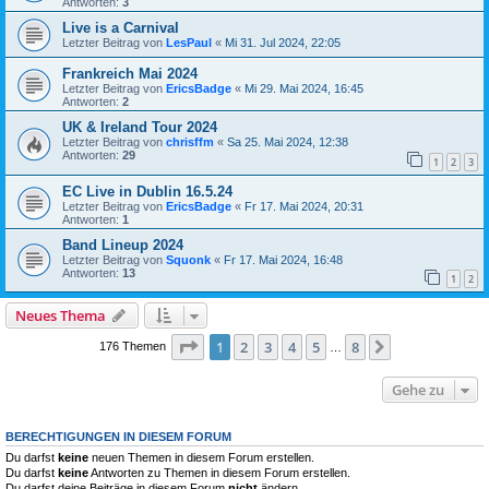
Antworten:
3
Live is a Carnival
Letzter Beitrag von
LesPaul
«
Mi 31. Jul 2024, 22:05
Frankreich Mai 2024
Letzter Beitrag von
EricsBadge
«
Mi 29. Mai 2024, 16:45
Antworten:
2
UK & Ireland Tour 2024
Letzter Beitrag von
chrisffm
«
Sa 25. Mai 2024, 12:38
Antworten:
29
1
2
3
EC Live in Dublin 16.5.24
Letzter Beitrag von
EricsBadge
«
Fr 17. Mai 2024, 20:31
Antworten:
1
Band Lineup 2024
Letzter Beitrag von
Squonk
«
Fr 17. Mai 2024, 16:48
Antworten:
13
1
2
Neues Thema
Seite
1
von
8
1
2
3
4
5
8
Nächste
176 Themen
…
Gehe zu
BERECHTIGUNGEN IN DIESEM FORUM
Du darfst
keine
neuen Themen in diesem Forum erstellen.
Du darfst
keine
Antworten zu Themen in diesem Forum erstellen.
Du darfst deine Beiträge in diesem Forum
nicht
ändern.