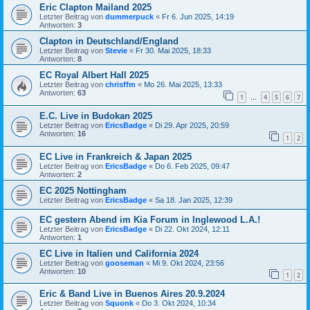
Eric Clapton Mailand 2025
Letzter Beitrag von
dummerpuck
«
Fr 6. Jun 2025, 14:19
Antworten:
3
Clapton in Deutschland/England
Letzter Beitrag von
Stevie
«
Fr 30. Mai 2025, 18:33
Antworten:
8
EC Royal Albert Hall 2025
Letzter Beitrag von
chrisffm
«
Mo 26. Mai 2025, 13:33
Antworten:
63
1
4
5
6
7
…
E.C. Live in Budokan 2025
Letzter Beitrag von
EricsBadge
«
Di 29. Apr 2025, 20:59
Antworten:
16
1
2
EC Live in Frankreich & Japan 2025
Letzter Beitrag von
EricsBadge
«
Do 6. Feb 2025, 09:47
Antworten:
2
EC 2025 Nottingham
Letzter Beitrag von
EricsBadge
«
Sa 18. Jan 2025, 12:39
EC gestern Abend im Kia Forum in Inglewood L.A.!
Letzter Beitrag von
EricsBadge
«
Di 22. Okt 2024, 12:11
Antworten:
1
EC Live in Italien und California 2024
Letzter Beitrag von
gooseman
«
Mi 9. Okt 2024, 23:56
Antworten:
10
1
2
Eric & Band Live in Buenos Aires 20.9.2024
Letzter Beitrag von
Squonk
«
Do 3. Okt 2024, 10:34