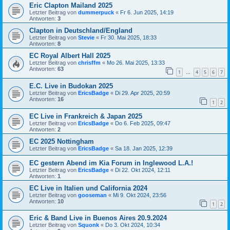
Eric Clapton Mailand 2025
Letzter Beitrag von
dummerpuck
«
Fr 6. Jun 2025, 14:19
Antworten:
3
Clapton in Deutschland/England
Letzter Beitrag von
Stevie
«
Fr 30. Mai 2025, 18:33
Antworten:
8
EC Royal Albert Hall 2025
Letzter Beitrag von
chrisffm
«
Mo 26. Mai 2025, 13:33
Antworten:
63
1
4
5
6
7
…
E.C. Live in Budokan 2025
Letzter Beitrag von
EricsBadge
«
Di 29. Apr 2025, 20:59
Antworten:
16
1
2
EC Live in Frankreich & Japan 2025
Letzter Beitrag von
EricsBadge
«
Do 6. Feb 2025, 09:47
Antworten:
2
EC 2025 Nottingham
Letzter Beitrag von
EricsBadge
«
Sa 18. Jan 2025, 12:39
EC gestern Abend im Kia Forum in Inglewood L.A.!
Letzter Beitrag von
EricsBadge
«
Di 22. Okt 2024, 12:11
Antworten:
1
EC Live in Italien und California 2024
Letzter Beitrag von
gooseman
«
Mi 9. Okt 2024, 23:56
Antworten:
10
1
2
Eric & Band Live in Buenos Aires 20.9.2024
Letzter Beitrag von
Squonk
«
Do 3. Okt 2024, 10:34