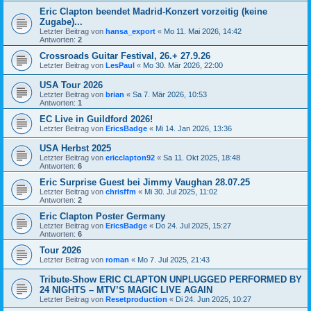
Eric Clapton beendet Madrid-Konzert vorzeitig (keine
Zugabe)...
Letzter Beitrag von
hansa_export
«
Mo 11. Mai 2026, 14:42
Antworten:
2
Crossroads Guitar Festival, 26.+ 27.9.26
Letzter Beitrag von
LesPaul
«
Mo 30. Mär 2026, 22:00
USA Tour 2026
Letzter Beitrag von
brian
«
Sa 7. Mär 2026, 10:53
Antworten:
1
EC Live in Guildford 2026!
Letzter Beitrag von
EricsBadge
«
Mi 14. Jan 2026, 13:36
USA Herbst 2025
Letzter Beitrag von
ericclapton92
«
Sa 11. Okt 2025, 18:48
Antworten:
6
Eric Surprise Guest bei Jimmy Vaughan 28.07.25
Letzter Beitrag von
chrisffm
«
Mi 30. Jul 2025, 11:02
Antworten:
2
Eric Clapton Poster Germany
Letzter Beitrag von
EricsBadge
«
Do 24. Jul 2025, 15:27
Antworten:
6
Tour 2026
Letzter Beitrag von
roman
«
Mo 7. Jul 2025, 21:43
Tribute-Show ERIC CLAPTON UNPLUGGED PERFORMED BY
24 NIGHTS – MTV’S MAGIC LIVE AGAIN
Letzter Beitrag von
Resetproduction
«
Di 24. Jun 2025, 10:27