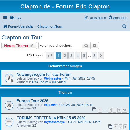
Clapton.de - Forum Eric Clapton
FAQ
Registrieren
Anmelden
S
Foren-Übersicht
Clapton on Tour
u
Clapton on Tour
c
Suche
Erweiterte Suche
Neues Thema
h
e
Seite
1
von
8
1
2
3
4
5
8
Nächste
176 Themen
…
Bekanntmachungen
Nutzungsregeln für das Forum
Letzter Beitrag von
Webmaster
«
Mi 4. Jan 2012, 17:45
Verfasst in
Das Forum & die Nutzer
Themen
Europa Tour 2026
Letzter Beitrag von
SQLABR
«
Do 23. Jul 2026, 16:11
Antworten:
92
1
7
8
9
10
…
FORUMS TREFFEN in Köln 15.05.2026
Letzter Beitrag von
myfatherseye
«
So 24. Mai 2026, 13:24
Antworten:
22
1
2
3