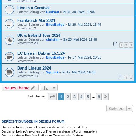
Antworten:
3
Live is a Carnival
Letzter Beitrag von
LesPaul
«
Mi 31. Jul 2024, 22:05
Frankreich Mai 2024
Letzter Beitrag von
EricsBadge
«
Mi 29. Mai 2024, 16:45
Antworten:
2
UK & Ireland Tour 2024
Letzter Beitrag von
chrisffm
«
Sa 25. Mai 2024, 12:38
Antworten:
29
1
2
3
EC Live in Dublin 16.5.24
Letzter Beitrag von
EricsBadge
«
Fr 17. Mai 2024, 20:31
Antworten:
1
Band Lineup 2024
Letzter Beitrag von
Squonk
«
Fr 17. Mai 2024, 16:48
Antworten:
13
1
2
Neues Thema
Seite
1
von
8
1
2
3
4
5
8
Nächste
176 Themen
…
Gehe zu
BERECHTIGUNGEN IN DIESEM FORUM
Du darfst
keine
neuen Themen in diesem Forum erstellen.
Du darfst
keine
Antworten zu Themen in diesem Forum erstellen.
Du darfst deine Beiträge in diesem Forum
nicht
ändern.