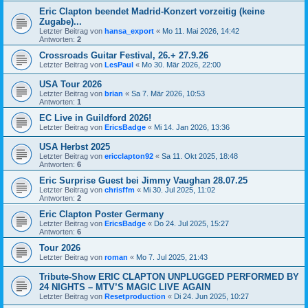
Eric Clapton beendet Madrid-Konzert vorzeitig (keine
Zugabe)...
Letzter Beitrag von
hansa_export
«
Mo 11. Mai 2026, 14:42
Antworten:
2
Crossroads Guitar Festival, 26.+ 27.9.26
Letzter Beitrag von
LesPaul
«
Mo 30. Mär 2026, 22:00
USA Tour 2026
Letzter Beitrag von
brian
«
Sa 7. Mär 2026, 10:53
Antworten:
1
EC Live in Guildford 2026!
Letzter Beitrag von
EricsBadge
«
Mi 14. Jan 2026, 13:36
USA Herbst 2025
Letzter Beitrag von
ericclapton92
«
Sa 11. Okt 2025, 18:48
Antworten:
6
Eric Surprise Guest bei Jimmy Vaughan 28.07.25
Letzter Beitrag von
chrisffm
«
Mi 30. Jul 2025, 11:02
Antworten:
2
Eric Clapton Poster Germany
Letzter Beitrag von
EricsBadge
«
Do 24. Jul 2025, 15:27
Antworten:
6
Tour 2026
Letzter Beitrag von
roman
«
Mo 7. Jul 2025, 21:43
Tribute-Show ERIC CLAPTON UNPLUGGED PERFORMED BY
24 NIGHTS – MTV’S MAGIC LIVE AGAIN
Letzter Beitrag von
Resetproduction
«
Di 24. Jun 2025, 10:27