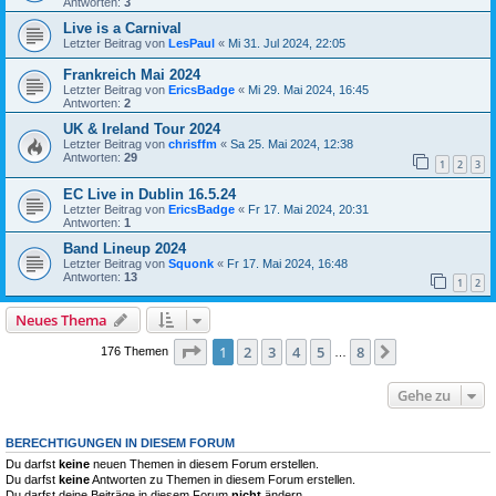
Antworten:
3
Live is a Carnival
Letzter Beitrag von
LesPaul
«
Mi 31. Jul 2024, 22:05
Frankreich Mai 2024
Letzter Beitrag von
EricsBadge
«
Mi 29. Mai 2024, 16:45
Antworten:
2
UK & Ireland Tour 2024
Letzter Beitrag von
chrisffm
«
Sa 25. Mai 2024, 12:38
Antworten:
29
1
2
3
EC Live in Dublin 16.5.24
Letzter Beitrag von
EricsBadge
«
Fr 17. Mai 2024, 20:31
Antworten:
1
Band Lineup 2024
Letzter Beitrag von
Squonk
«
Fr 17. Mai 2024, 16:48
Antworten:
13
1
2
Neues Thema
Seite
1
von
8
1
2
3
4
5
8
Nächste
176 Themen
…
Gehe zu
BERECHTIGUNGEN IN DIESEM FORUM
Du darfst
keine
neuen Themen in diesem Forum erstellen.
Du darfst
keine
Antworten zu Themen in diesem Forum erstellen.
Du darfst deine Beiträge in diesem Forum
nicht
ändern.