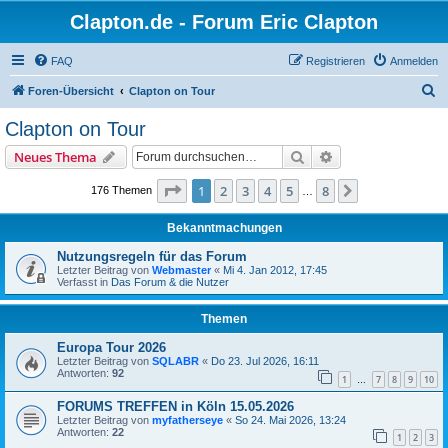
Clapton.de - Forum Eric Clapton
FAQ
Registrieren
Anmelden
S
Foren-Übersicht
Clapton on Tour
u
Clapton on Tour
c
Suche
Erweiterte Suche
Neues Thema
h
e
Seite
1
von
8
1
2
3
4
5
8
Nächste
176 Themen
…
Bekanntmachungen
Nutzungsregeln für das Forum
Letzter Beitrag von
Webmaster
«
Mi 4. Jan 2012, 17:45
Verfasst in
Das Forum & die Nutzer
Themen
Europa Tour 2026
Letzter Beitrag von
SQLABR
«
Do 23. Jul 2026, 16:11
Antworten:
92
1
7
8
9
10
…
FORUMS TREFFEN in Köln 15.05.2026
Letzter Beitrag von
myfatherseye
«
So 24. Mai 2026, 13:24
Antworten:
22
1
2
3