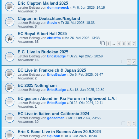
Eric Clapton Mailand 2025
Letzter Beitrag von
dummerpuck
«
Fr 6. Jun 2025, 14:19
Antworten:
3
Clapton in Deutschland/England
Letzter Beitrag von
Stevie
«
Fr 30. Mai 2025, 18:33
Antworten:
8
EC Royal Albert Hall 2025
Letzter Beitrag von
chrisffm
«
Mo 26. Mai 2025, 13:33
Antworten:
63
1
4
5
6
7
…
E.C. Live in Budokan 2025
Letzter Beitrag von
EricsBadge
«
Di 29. Apr 2025, 20:59
Antworten:
16
1
2
EC Live in Frankreich & Japan 2025
Letzter Beitrag von
EricsBadge
«
Do 6. Feb 2025, 09:47
Antworten:
2
EC 2025 Nottingham
Letzter Beitrag von
EricsBadge
«
Sa 18. Jan 2025, 12:39
EC gestern Abend im Kia Forum in Inglewood L.A.!
Letzter Beitrag von
EricsBadge
«
Di 22. Okt 2024, 12:11
Antworten:
1
EC Live in Italien und California 2024
Letzter Beitrag von
gooseman
«
Mi 9. Okt 2024, 23:56
Antworten:
10
1
2
Eric & Band Live in Buenos Aires 20.9.2024
Letzter Beitrag von
Squonk
«
Do 3. Okt 2024, 10:34