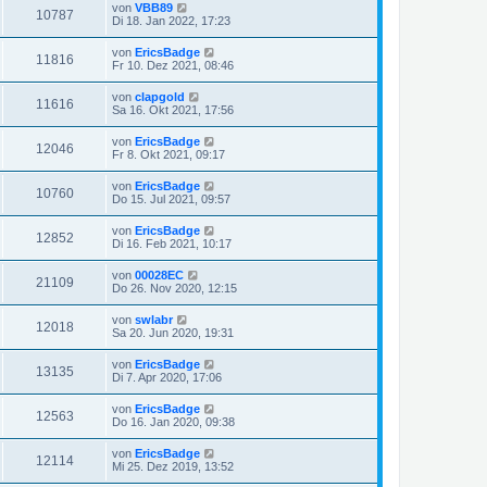
von
VBB89
10787
Di 18. Jan 2022, 17:23
von
EricsBadge
11816
Fr 10. Dez 2021, 08:46
von
clapgold
11616
Sa 16. Okt 2021, 17:56
von
EricsBadge
12046
Fr 8. Okt 2021, 09:17
von
EricsBadge
10760
Do 15. Jul 2021, 09:57
von
EricsBadge
12852
Di 16. Feb 2021, 10:17
von
00028EC
21109
Do 26. Nov 2020, 12:15
von
swlabr
12018
Sa 20. Jun 2020, 19:31
von
EricsBadge
13135
Di 7. Apr 2020, 17:06
von
EricsBadge
12563
Do 16. Jan 2020, 09:38
von
EricsBadge
12114
Mi 25. Dez 2019, 13:52