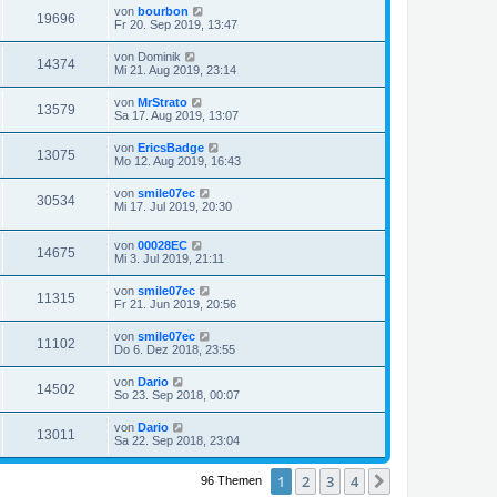
von
bourbon
19696
Fr 20. Sep 2019, 13:47
von
Dominik
14374
Mi 21. Aug 2019, 23:14
von
MrStrato
13579
Sa 17. Aug 2019, 13:07
von
EricsBadge
13075
Mo 12. Aug 2019, 16:43
von
smile07ec
30534
Mi 17. Jul 2019, 20:30
von
00028EC
14675
Mi 3. Jul 2019, 21:11
von
smile07ec
11315
Fr 21. Jun 2019, 20:56
von
smile07ec
11102
Do 6. Dez 2018, 23:55
von
Dario
14502
So 23. Sep 2018, 00:07
von
Dario
13011
Sa 22. Sep 2018, 23:04
1
2
3
4
Nächste
96 Themen