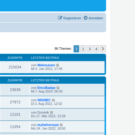
Registrieren
Anmelden
1
2
3
4
Nächste
96 Themen
ZUGRIFFE
LETZTER BEITRAG
von
Webmaster
215034
Mi 4. Jan 2012, 17:45
ZUGRIFFE
LETZTER BEITRAG
von
EricsBadge
23639
Mi 7. Aug 2024, 09:30
von
00028EC
27972
Di 2. Aug 2022, 12:02
von
Dominik
12101
Do 17. Mär 2022, 13:28
von
myfatherseye
11054
Mo 24. Jan 2022, 18:50