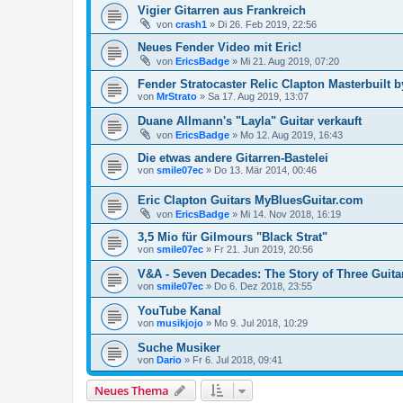
Vigier Gitarren aus Frankreich
von
crash1
»
Di 26. Feb 2019, 22:56
Neues Fender Video mit Eric!
von
EricsBadge
»
Mi 21. Aug 2019, 07:20
Fender Stratocaster Relic Clapton Masterbuilt 
von
MrStrato
»
Sa 17. Aug 2019, 13:07
Duane Allmann's "Layla" Guitar verkauft
von
EricsBadge
»
Mo 12. Aug 2019, 16:43
Die etwas andere Gitarren-Bastelei
von
smile07ec
»
Do 13. Mär 2014, 00:46
Eric Clapton Guitars MyBluesGuitar.com
von
EricsBadge
»
Mi 14. Nov 2018, 16:19
3,5 Mio für Gilmours "Black Strat"
von
smile07ec
»
Fr 21. Jun 2019, 20:56
V&A - Seven Decades: The Story of Three Guita
von
smile07ec
»
Do 6. Dez 2018, 23:55
YouTube Kanal
von
musikjojo
»
Mo 9. Jul 2018, 10:29
Suche Musiker
von
Dario
»
Fr 6. Jul 2018, 09:41
Neues Thema