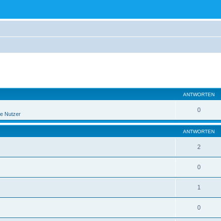
eiterte Suche
ANTWORTEN
0
e Nutzer
ANTWORTEN
2
0
1
0