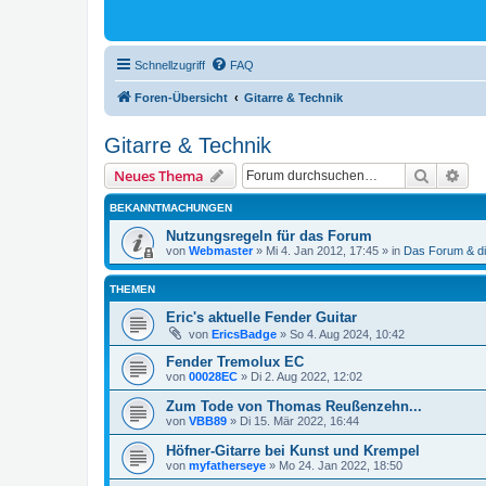
Schnellzugriff
FAQ
Foren-Übersicht
Gitarre & Technik
Gitarre & Technik
Suche
Erw
Neues Thema
BEKANNTMACHUNGEN
Nutzungsregeln für das Forum
von
Webmaster
»
Mi 4. Jan 2012, 17:45
» in
Das Forum & di
THEMEN
Eric's aktuelle Fender Guitar
von
EricsBadge
»
So 4. Aug 2024, 10:42
Fender Tremolux EC
von
00028EC
»
Di 2. Aug 2022, 12:02
Zum Tode von Thomas Reußenzehn...
von
VBB89
»
Di 15. Mär 2022, 16:44
Höfner-Gitarre bei Kunst und Krempel
von
myfatherseye
»
Mo 24. Jan 2022, 18:50