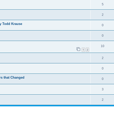
5
2
by Todd Krause
0
0
10
1
2
2
0
rs that Changed
0
3
2