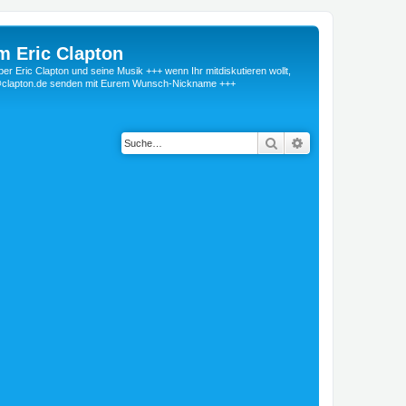
m Eric Clapton
 Eric Clapton und seine Musik +++ wenn Ihr mitdiskutieren wollt,
r@clapton.de senden mit Eurem Wunsch-Nickname +++
Suche
Erweiterte Suche