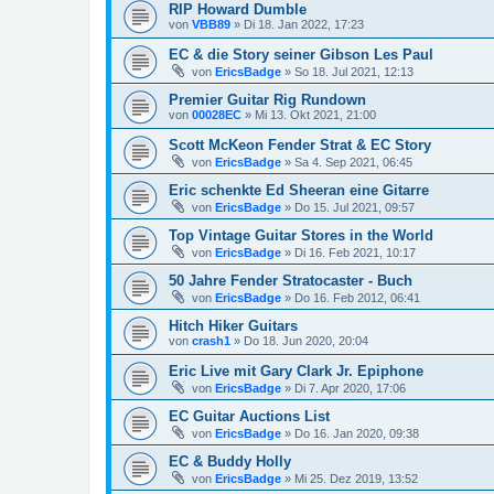
RIP Howard Dumble
von
VBB89
»
Di 18. Jan 2022, 17:23
EC & die Story seiner Gibson Les Paul
von
EricsBadge
»
So 18. Jul 2021, 12:13
Premier Guitar Rig Rundown
von
00028EC
»
Mi 13. Okt 2021, 21:00
Scott McKeon Fender Strat & EC Story
von
EricsBadge
»
Sa 4. Sep 2021, 06:45
Eric schenkte Ed Sheeran eine Gitarre
von
EricsBadge
»
Do 15. Jul 2021, 09:57
Top Vintage Guitar Stores in the World
von
EricsBadge
»
Di 16. Feb 2021, 10:17
50 Jahre Fender Stratocaster - Buch
von
EricsBadge
»
Do 16. Feb 2012, 06:41
Hitch Hiker Guitars
von
crash1
»
Do 18. Jun 2020, 20:04
Eric Live mit Gary Clark Jr. Epiphone
von
EricsBadge
»
Di 7. Apr 2020, 17:06
EC Guitar Auctions List
von
EricsBadge
»
Do 16. Jan 2020, 09:38
EC & Buddy Holly
von
EricsBadge
»
Mi 25. Dez 2019, 13:52