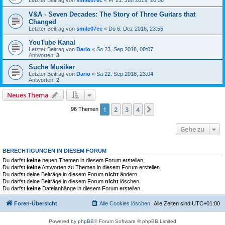
V&A - Seven Decades: The Story of Three Guitars that
Changed
Letzter Beitrag von
smile07ec
«
Do 6. Dez 2018, 23:55
YouTube Kanal
Letzter Beitrag von
Dario
«
So 23. Sep 2018, 00:07
Antworten:
3
Suche Musiker
Letzter Beitrag von
Dario
«
Sa 22. Sep 2018, 23:04
Antworten:
2
Neues Thema
1
2
3
4
Nächste
96 Themen
Gehe zu
BERECHTIGUNGEN IN DIESEM FORUM
Du darfst
keine
neuen Themen in diesem Forum erstellen.
Du darfst
keine
Antworten zu Themen in diesem Forum erstellen.
Du darfst deine Beiträge in diesem Forum
nicht
ändern.
Du darfst deine Beiträge in diesem Forum
nicht
löschen.
Du darfst
keine
Dateianhänge in diesem Forum erstellen.
Foren-Übersicht
Alle Cookies löschen
Alle Zeiten sind
UTC+01:00
Powered by
phpBB
® Forum Software © phpBB Limited