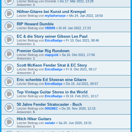
Letzter Beitrag von
Dominik
«
Do 17. Mär 2022, 13:28
Antworten:
1
Höfner-Gitarre bei Kunst und Krempel
Letzter Beitrag von
myfatherseye
«
Mo 24. Jan 2022, 18:50
RIP Howard Dumble
Letzter Beitrag von
VBB89
«
Di 18. Jan 2022, 17:23
EC & die Story seiner Gibson Les Paul
Letzter Beitrag von
EricsBadge
«
Fr 10. Dez 2021, 08:46
Antworten:
1
Premier Guitar Rig Rundown
Letzter Beitrag von
clapgold
«
Sa 16. Okt 2021, 17:56
Antworten:
1
Scott McKeon Fender Strat & EC Story
Letzter Beitrag von
EricsBadge
«
Fr 8. Okt 2021, 09:17
Antworten:
2
Eric schenkte Ed Sheeran eine Gitarre
Letzter Beitrag von
EricsBadge
«
Do 15. Jul 2021, 09:57
Top Vintage Guitar Stores in the World
Letzter Beitrag von
EricsBadge
«
Di 16. Feb 2021, 10:17
50 Jahre Fender Stratocaster - Buch
Letzter Beitrag von
00028EC
«
Do 26. Nov 2020, 12:15
Antworten:
5
Hitch Hiker Guitars
Letzter Beitrag von
swlabr
«
Sa 20. Jun 2020, 19:31
Antworten:
1