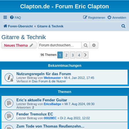
Clapton.de - Forum Eric Clapton
FAQ
Registrieren
Anmelden
S
Foren-Übersicht
Gitarre & Technik
u
Gitarre & Technik
c
Suche
Erweiterte Suche
Neues Thema
h
e
1
2
3
4
Nächste
96 Themen
Bekanntmachungen
Nutzungsregeln für das Forum
Letzter Beitrag von
Webmaster
«
Mi 4. Jan 2012, 17:45
Verfasst in
Das Forum & die Nutzer
Themen
Eric's aktuelle Fender Guitar
Letzter Beitrag von
EricsBadge
«
Mi 7. Aug 2024, 09:30
Antworten:
2
Fender Tremolux EC
Letzter Beitrag von
00028EC
«
Di 2. Aug 2022, 12:02
Zum Tode von Thomas Reußenzehn...