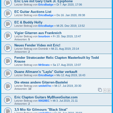
Eric Live mit Gary Clark Jr. Epiphone
Letzter Beitrag von
EricsBadge
«
Di 7. Apr 2020, 17:06
EC Guitar Auctions List
Letzter Beitrag von
EricsBadge
«
Do 16. Jan 2020, 09:38
EC & Buddy Holly
Letzter Beitrag von
EricsBadge
«
Mi 25. Dez 2019, 13:52
Vigier Gitarren aus Frankreich
Letzter Beitrag von
bourbon
«
Fr 20. Sep 2019, 13:47
Antworten:
5
Neues Fender Video mit Eric!
Letzter Beitrag von
Dominik
«
Mi 21. Aug 2019, 23:14
Antworten:
2
Fender Stratocaster Relic Clapton Masterbuilt by Todd
Krause
Letzter Beitrag von
MrStrato
«
Sa 17. Aug 2019, 13:07
Duane Allmann's "Layla" Guitar verkauft
Letzter Beitrag von
EricsBadge
«
Mo 12. Aug 2019, 16:43
Die etwas andere Gitarren-Bastelei
Letzter Beitrag von
smile07ec
«
Mi 17. Jul 2019, 20:30
Antworten:
10
1
2
Eric Clapton Guitars MyBluesGuitar.com
Letzter Beitrag von
00028EC
«
Mi 3. Jul 2019, 21:11
Antworten:
2
3,5 Mio für Gilmours "Black Strat"
Letzter Beitrag von
smile07ec
«
Fr 21. Jun 2019, 20:56