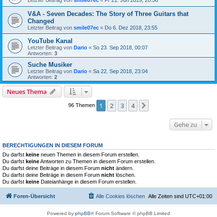
V&A - Seven Decades: The Story of Three Guitars that
Changed
Letzter Beitrag von
smile07ec
«
Do 6. Dez 2018, 23:55
YouTube Kanal
Letzter Beitrag von
Dario
«
So 23. Sep 2018, 00:07
Antworten:
3
Suche Musiker
Letzter Beitrag von
Dario
«
Sa 22. Sep 2018, 23:04
Antworten:
2
Neues Thema
1
2
3
4
Nächste
96 Themen
Gehe zu
BERECHTIGUNGEN IN DIESEM FORUM
Du darfst
keine
neuen Themen in diesem Forum erstellen.
Du darfst
keine
Antworten zu Themen in diesem Forum erstellen.
Du darfst deine Beiträge in diesem Forum
nicht
ändern.
Du darfst deine Beiträge in diesem Forum
nicht
löschen.
Du darfst
keine
Dateianhänge in diesem Forum erstellen.
Foren-Übersicht
Alle Cookies löschen
Alle Zeiten sind
UTC+01:00
Powered by
phpBB
® Forum Software © phpBB Limited