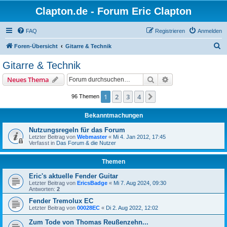
Clapton.de - Forum Eric Clapton
FAQ
Registrieren
Anmelden
S
Foren-Übersicht
Gitarre & Technik
u
Gitarre & Technik
c
Suche
Erweiterte Suche
Neues Thema
h
e
1
2
3
4
Nächste
96 Themen
Bekanntmachungen
Nutzungsregeln für das Forum
Letzter Beitrag von
Webmaster
«
Mi 4. Jan 2012, 17:45
Verfasst in
Das Forum & die Nutzer
Themen
Eric's aktuelle Fender Guitar
Letzter Beitrag von
EricsBadge
«
Mi 7. Aug 2024, 09:30
Antworten:
2
Fender Tremolux EC
Letzter Beitrag von
00028EC
«
Di 2. Aug 2022, 12:02
Zum Tode von Thomas Reußenzehn...