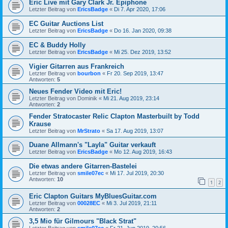
Eric Live mit Gary Clark Jr. Epiphone
Letzter Beitrag von
EricsBadge
«
Di 7. Apr 2020, 17:06
EC Guitar Auctions List
Letzter Beitrag von
EricsBadge
«
Do 16. Jan 2020, 09:38
EC & Buddy Holly
Letzter Beitrag von
EricsBadge
«
Mi 25. Dez 2019, 13:52
Vigier Gitarren aus Frankreich
Letzter Beitrag von
bourbon
«
Fr 20. Sep 2019, 13:47
Antworten:
5
Neues Fender Video mit Eric!
Letzter Beitrag von
Dominik
«
Mi 21. Aug 2019, 23:14
Antworten:
2
Fender Stratocaster Relic Clapton Masterbuilt by Todd
Krause
Letzter Beitrag von
MrStrato
«
Sa 17. Aug 2019, 13:07
Duane Allmann's "Layla" Guitar verkauft
Letzter Beitrag von
EricsBadge
«
Mo 12. Aug 2019, 16:43
Die etwas andere Gitarren-Bastelei
Letzter Beitrag von
smile07ec
«
Mi 17. Jul 2019, 20:30
Antworten:
10
1
2
Eric Clapton Guitars MyBluesGuitar.com
Letzter Beitrag von
00028EC
«
Mi 3. Jul 2019, 21:11
Antworten:
2
3,5 Mio für Gilmours "Black Strat"
Letzter Beitrag von
smile07ec
«
Fr 21. Jun 2019, 20:56