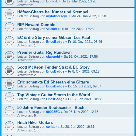
Letzter Beitrag von
Dominik
«
Do 17. Mär 2022, 13:28
Antworten:
1
Höfner-Gitarre bei Kunst und Krempel
Letzter Beitrag von
myfatherseye
«
Mo 24. Jan 2022, 18:50
RIP Howard Dumble
Letzter Beitrag von
VBB89
«
Di 18. Jan 2022, 17:23
EC & die Story seiner Gibson Les Paul
Letzter Beitrag von
EricsBadge
«
Fr 10. Dez 2021, 08:46
Antworten:
1
Premier Guitar Rig Rundown
Letzter Beitrag von
clapgold
«
Sa 16. Okt 2021, 17:56
Antworten:
1
Scott McKeon Fender Strat & EC Story
Letzter Beitrag von
EricsBadge
«
Fr 8. Okt 2021, 09:17
Antworten:
2
Eric schenkte Ed Sheeran eine Gitarre
Letzter Beitrag von
EricsBadge
«
Do 15. Jul 2021, 09:57
Top Vintage Guitar Stores in the World
Letzter Beitrag von
EricsBadge
«
Di 16. Feb 2021, 10:17
50 Jahre Fender Stratocaster - Buch
Letzter Beitrag von
00028EC
«
Do 26. Nov 2020, 12:15
Antworten:
5
Hitch Hiker Guitars
Letzter Beitrag von
swlabr
«
Sa 20. Jun 2020, 19:31
Antworten:
1