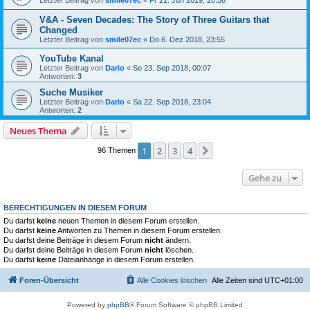
V&A - Seven Decades: The Story of Three Guitars that
Changed
Letzter Beitrag von
smile07ec
«
Do 6. Dez 2018, 23:55
YouTube Kanal
Letzter Beitrag von
Dario
«
So 23. Sep 2018, 00:07
Antworten:
3
Suche Musiker
Letzter Beitrag von
Dario
«
Sa 22. Sep 2018, 23:04
Antworten:
2
Neues Thema
1
2
3
4
Nächste
96 Themen
Gehe zu
BERECHTIGUNGEN IN DIESEM FORUM
Du darfst
keine
neuen Themen in diesem Forum erstellen.
Du darfst
keine
Antworten zu Themen in diesem Forum erstellen.
Du darfst deine Beiträge in diesem Forum
nicht
ändern.
Du darfst deine Beiträge in diesem Forum
nicht
löschen.
Du darfst
keine
Dateianhänge in diesem Forum erstellen.
Foren-Übersicht
Alle Cookies löschen
Alle Zeiten sind
UTC+01:00
Powered by
phpBB
® Forum Software © phpBB Limited