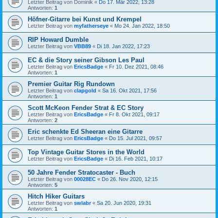
Letzter Beitrag von
Dominik
«
Do 17. Mär 2022, 13:28
Antworten:
1
Höfner-Gitarre bei Kunst und Krempel
Letzter Beitrag von
myfatherseye
«
Mo 24. Jan 2022, 18:50
RIP Howard Dumble
Letzter Beitrag von
VBB89
«
Di 18. Jan 2022, 17:23
EC & die Story seiner Gibson Les Paul
Letzter Beitrag von
EricsBadge
«
Fr 10. Dez 2021, 08:46
Antworten:
1
Premier Guitar Rig Rundown
Letzter Beitrag von
clapgold
«
Sa 16. Okt 2021, 17:56
Antworten:
1
Scott McKeon Fender Strat & EC Story
Letzter Beitrag von
EricsBadge
«
Fr 8. Okt 2021, 09:17
Antworten:
2
Eric schenkte Ed Sheeran eine Gitarre
Letzter Beitrag von
EricsBadge
«
Do 15. Jul 2021, 09:57
Top Vintage Guitar Stores in the World
Letzter Beitrag von
EricsBadge
«
Di 16. Feb 2021, 10:17
50 Jahre Fender Stratocaster - Buch
Letzter Beitrag von
00028EC
«
Do 26. Nov 2020, 12:15
Antworten:
5
Hitch Hiker Guitars
Letzter Beitrag von
swlabr
«
Sa 20. Jun 2020, 19:31
Antworten:
1