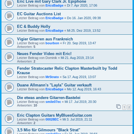
Eric Live mit Gary Clark Jr. Epiphone
Letzter Beitrag von
EricsBadge
«
Di 7. Apr 2020, 17:06
EC Guitar Auctions List
Letzter Beitrag von
EricsBadge
«
Do 16. Jan 2020, 09:38
EC & Buddy Holly
Letzter Beitrag von
EricsBadge
«
Mi 25. Dez 2019, 13:52
Vigier Gitarren aus Frankreich
Letzter Beitrag von
bourbon
«
Fr 20. Sep 2019, 13:47
Antworten:
5
Neues Fender Video mit Eric!
Letzter Beitrag von
Dominik
«
Mi 21. Aug 2019, 23:14
Antworten:
2
Fender Stratocaster Relic Clapton Masterbuilt by Todd
Krause
Letzter Beitrag von
MrStrato
«
Sa 17. Aug 2019, 13:07
Duane Allmann's "Layla" Guitar verkauft
Letzter Beitrag von
EricsBadge
«
Mo 12. Aug 2019, 16:43
Die etwas andere Gitarren-Bastelei
Letzter Beitrag von
smile07ec
«
Mi 17. Jul 2019, 20:30
Antworten:
10
1
2
Eric Clapton Guitars MyBluesGuitar.com
Letzter Beitrag von
00028EC
«
Mi 3. Jul 2019, 21:11
Antworten:
2
3,5 Mio für Gilmours "Black Strat"
Letzter Beitrag von
smile07ec
«
Fr 21. Jun 2019, 20:56