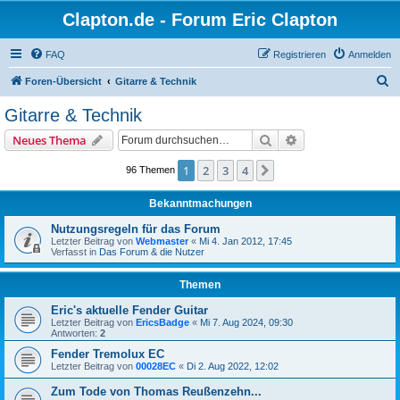
Clapton.de - Forum Eric Clapton
FAQ
Registrieren
Anmelden
S
Foren-Übersicht
Gitarre & Technik
u
Gitarre & Technik
c
Suche
Erweiterte Suche
Neues Thema
h
e
1
2
3
4
Nächste
96 Themen
Bekanntmachungen
Nutzungsregeln für das Forum
Letzter Beitrag von
Webmaster
«
Mi 4. Jan 2012, 17:45
Verfasst in
Das Forum & die Nutzer
Themen
Eric's aktuelle Fender Guitar
Letzter Beitrag von
EricsBadge
«
Mi 7. Aug 2024, 09:30
Antworten:
2
Fender Tremolux EC
Letzter Beitrag von
00028EC
«
Di 2. Aug 2022, 12:02
Zum Tode von Thomas Reußenzehn...