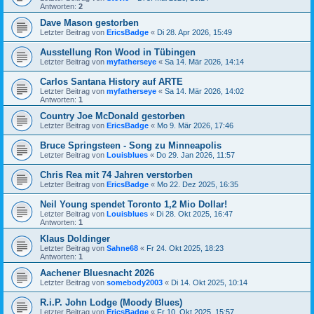
Antworten:
2
Dave Mason gestorben
Letzter Beitrag von
EricsBadge
«
Di 28. Apr 2026, 15:49
Ausstellung Ron Wood in Tübingen
Letzter Beitrag von
myfatherseye
«
Sa 14. Mär 2026, 14:14
Carlos Santana History auf ARTE
Letzter Beitrag von
myfatherseye
«
Sa 14. Mär 2026, 14:02
Antworten:
1
Country Joe McDonald gestorben
Letzter Beitrag von
EricsBadge
«
Mo 9. Mär 2026, 17:46
Bruce Springsteen - Song zu Minneapolis
Letzter Beitrag von
Louisblues
«
Do 29. Jan 2026, 11:57
Chris Rea mit 74 Jahren verstorben
Letzter Beitrag von
EricsBadge
«
Mo 22. Dez 2025, 16:35
Neil Young spendet Toronto 1,2 Mio Dollar!
Letzter Beitrag von
Louisblues
«
Di 28. Okt 2025, 16:47
Antworten:
1
Klaus Doldinger
Letzter Beitrag von
Sahne68
«
Fr 24. Okt 2025, 18:23
Antworten:
1
Aachener Bluesnacht 2026
Letzter Beitrag von
somebody2003
«
Di 14. Okt 2025, 10:14
R.i.P. John Lodge (Moody Blues)
Letzter Beitrag von
EricsBadge
«
Fr 10. Okt 2025, 15:57