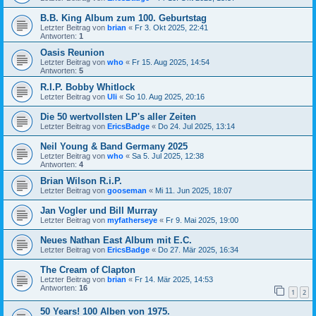
B.B. King Album zum 100. Geburtstag
Letzter Beitrag von
brian
«
Fr 3. Okt 2025, 22:41
Antworten:
1
Oasis Reunion
Letzter Beitrag von
who
«
Fr 15. Aug 2025, 14:54
Antworten:
5
R.I.P. Bobby Whitlock
Letzter Beitrag von
Uli
«
So 10. Aug 2025, 20:16
Die 50 wertvollsten LP's aller Zeiten
Letzter Beitrag von
EricsBadge
«
Do 24. Jul 2025, 13:14
Neil Young & Band Germany 2025
Letzter Beitrag von
who
«
Sa 5. Jul 2025, 12:38
Antworten:
4
Brian Wilson R.i.P.
Letzter Beitrag von
gooseman
«
Mi 11. Jun 2025, 18:07
Jan Vogler und Bill Murray
Letzter Beitrag von
myfatherseye
«
Fr 9. Mai 2025, 19:00
Neues Nathan East Album mit E.C.
Letzter Beitrag von
EricsBadge
«
Do 27. Mär 2025, 16:34
The Cream of Clapton
Letzter Beitrag von
brian
«
Fr 14. Mär 2025, 14:53
Antworten:
16
1
2
50 Years! 100 Alben von 1975.