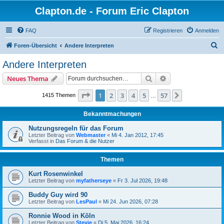
Clapton.de - Forum Eric Clapton
FAQ
Registrieren
Anmelden
S
Foren-Übersicht
Andere Interpreten
u
Andere Interpreten
c
Suche
Erweiterte Suche
Neues Thema
h
e
Seite
1
von
57
1
2
3
4
5
57
Nächste
1415 Themen
…
Bekanntmachungen
Nutzungsregeln für das Forum
Letzter Beitrag von
Webmaster
«
Mi 4. Jan 2012, 17:45
Verfasst in
Das Forum & die Nutzer
Themen
Kurt Rosenwinkel
Letzter Beitrag von
myfatherseye
«
Fr 3. Jul 2026, 19:48
Buddy Guy wird 90
Letzter Beitrag von
LesPaul
«
Mi 24. Jun 2026, 07:28
Ronnie Wood in Köln
Letzter Beitrag von
Stevie
«
Di 5. Mai 2026, 16:24