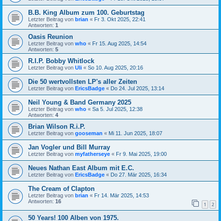
B.B. King Album zum 100. Geburtstag
Letzter Beitrag von
brian
«
Fr 3. Okt 2025, 22:41
Antworten:
1
Oasis Reunion
Letzter Beitrag von
who
«
Fr 15. Aug 2025, 14:54
Antworten:
5
R.I.P. Bobby Whitlock
Letzter Beitrag von
Uli
«
So 10. Aug 2025, 20:16
Die 50 wertvollsten LP's aller Zeiten
Letzter Beitrag von
EricsBadge
«
Do 24. Jul 2025, 13:14
Neil Young & Band Germany 2025
Letzter Beitrag von
who
«
Sa 5. Jul 2025, 12:38
Antworten:
4
Brian Wilson R.i.P.
Letzter Beitrag von
gooseman
«
Mi 11. Jun 2025, 18:07
Jan Vogler und Bill Murray
Letzter Beitrag von
myfatherseye
«
Fr 9. Mai 2025, 19:00
Neues Nathan East Album mit E.C.
Letzter Beitrag von
EricsBadge
«
Do 27. Mär 2025, 16:34
The Cream of Clapton
Letzter Beitrag von
brian
«
Fr 14. Mär 2025, 14:53
Antworten:
16
1
2
50 Years! 100 Alben von 1975.