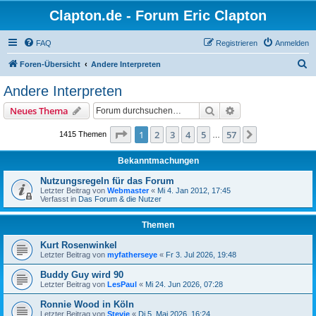
Clapton.de - Forum Eric Clapton
FAQ
Registrieren
Anmelden
S
Foren-Übersicht
Andere Interpreten
u
Andere Interpreten
c
Suche
Erweiterte Suche
Neues Thema
h
e
Seite
1
von
57
1
2
3
4
5
57
Nächste
1415 Themen
…
Bekanntmachungen
Nutzungsregeln für das Forum
Letzter Beitrag von
Webmaster
«
Mi 4. Jan 2012, 17:45
Verfasst in
Das Forum & die Nutzer
Themen
Kurt Rosenwinkel
Letzter Beitrag von
myfatherseye
«
Fr 3. Jul 2026, 19:48
Buddy Guy wird 90
Letzter Beitrag von
LesPaul
«
Mi 24. Jun 2026, 07:28
Ronnie Wood in Köln
Letzter Beitrag von
Stevie
«
Di 5. Mai 2026, 16:24