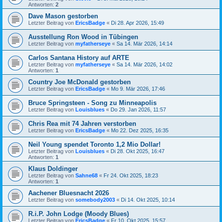
Antworten:
2
Dave Mason gestorben
Letzter Beitrag von
EricsBadge
«
Di 28. Apr 2026, 15:49
Ausstellung Ron Wood in Tübingen
Letzter Beitrag von
myfatherseye
«
Sa 14. Mär 2026, 14:14
Carlos Santana History auf ARTE
Letzter Beitrag von
myfatherseye
«
Sa 14. Mär 2026, 14:02
Antworten:
1
Country Joe McDonald gestorben
Letzter Beitrag von
EricsBadge
«
Mo 9. Mär 2026, 17:46
Bruce Springsteen - Song zu Minneapolis
Letzter Beitrag von
Louisblues
«
Do 29. Jan 2026, 11:57
Chris Rea mit 74 Jahren verstorben
Letzter Beitrag von
EricsBadge
«
Mo 22. Dez 2025, 16:35
Neil Young spendet Toronto 1,2 Mio Dollar!
Letzter Beitrag von
Louisblues
«
Di 28. Okt 2025, 16:47
Antworten:
1
Klaus Doldinger
Letzter Beitrag von
Sahne68
«
Fr 24. Okt 2025, 18:23
Antworten:
1
Aachener Bluesnacht 2026
Letzter Beitrag von
somebody2003
«
Di 14. Okt 2025, 10:14
R.i.P. John Lodge (Moody Blues)
Letzter Beitrag von
EricsBadge
«
Fr 10. Okt 2025, 15:57