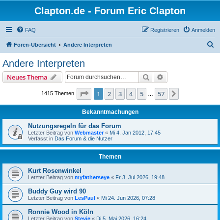
Clapton.de - Forum Eric Clapton
FAQ
Registrieren
Anmelden
S
Foren-Übersicht
Andere Interpreten
u
Andere Interpreten
c
Suche
Erweiterte Suche
Neues Thema
h
e
Seite
1
von
57
1
2
3
4
5
57
Nächste
1415 Themen
…
Bekanntmachungen
Nutzungsregeln für das Forum
Letzter Beitrag von
Webmaster
«
Mi 4. Jan 2012, 17:45
Verfasst in
Das Forum & die Nutzer
Themen
Kurt Rosenwinkel
Letzter Beitrag von
myfatherseye
«
Fr 3. Jul 2026, 19:48
Buddy Guy wird 90
Letzter Beitrag von
LesPaul
«
Mi 24. Jun 2026, 07:28
Ronnie Wood in Köln
Letzter Beitrag von
Stevie
«
Di 5. Mai 2026, 16:24