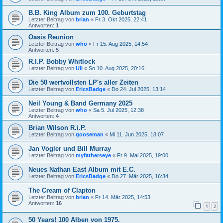
B.B. King Album zum 100. Geburtstag
Letzter Beitrag von
brian
«
Fr 3. Okt 2025, 22:41
Antworten:
1
Oasis Reunion
Letzter Beitrag von
who
«
Fr 15. Aug 2025, 14:54
Antworten:
5
R.I.P. Bobby Whitlock
Letzter Beitrag von
Uli
«
So 10. Aug 2025, 20:16
Die 50 wertvollsten LP's aller Zeiten
Letzter Beitrag von
EricsBadge
«
Do 24. Jul 2025, 13:14
Neil Young & Band Germany 2025
Letzter Beitrag von
who
«
Sa 5. Jul 2025, 12:38
Antworten:
4
Brian Wilson R.i.P.
Letzter Beitrag von
gooseman
«
Mi 11. Jun 2025, 18:07
Jan Vogler und Bill Murray
Letzter Beitrag von
myfatherseye
«
Fr 9. Mai 2025, 19:00
Neues Nathan East Album mit E.C.
Letzter Beitrag von
EricsBadge
«
Do 27. Mär 2025, 16:34
The Cream of Clapton
Letzter Beitrag von
brian
«
Fr 14. Mär 2025, 14:53
Antworten:
16
1
2
50 Years! 100 Alben von 1975.