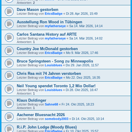
Antworten:
2
Dave Mason gestorben
Letzter Beitrag von
EricsBadge
«
Di 28. Apr 2026, 15:49
Ausstellung Ron Wood in Tübingen
Letzter Beitrag von
myfatherseye
«
Sa 14. Mär 2026, 14:14
Carlos Santana History auf ARTE
Letzter Beitrag von
myfatherseye
«
Sa 14. Mär 2026, 14:02
Antworten:
1
Country Joe McDonald gestorben
Letzter Beitrag von
EricsBadge
«
Mo 9. Mär 2026, 17:46
Bruce Springsteen - Song zu Minneapolis
Letzter Beitrag von
Louisblues
«
Do 29. Jan 2026, 11:57
Chris Rea mit 74 Jahren verstorben
Letzter Beitrag von
EricsBadge
«
Mo 22. Dez 2025, 16:35
Neil Young spendet Toronto 1,2 Mio Dollar!
Letzter Beitrag von
Louisblues
«
Di 28. Okt 2025, 16:47
Antworten:
1
Klaus Doldinger
Letzter Beitrag von
Sahne68
«
Fr 24. Okt 2025, 18:23
Antworten:
1
Aachener Bluesnacht 2026
Letzter Beitrag von
somebody2003
«
Di 14. Okt 2025, 10:14
R.i.P. John Lodge (Moody Blues)
Letzter Beitrag von
EricsBadge
«
Fr 10. Okt 2025, 15:57