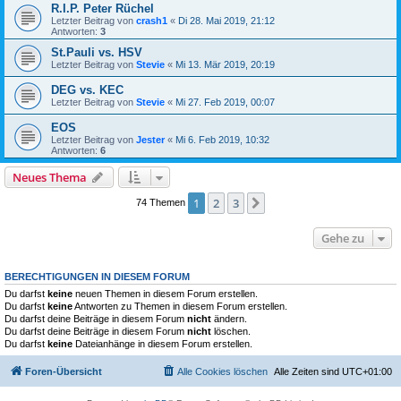
R.I.P. Peter Rüchel
Letzter Beitrag von
crash1
«
Di 28. Mai 2019, 21:12
Antworten:
3
St.Pauli vs. HSV
Letzter Beitrag von
Stevie
«
Mi 13. Mär 2019, 20:19
DEG vs. KEC
Letzter Beitrag von
Stevie
«
Mi 27. Feb 2019, 00:07
EOS
Letzter Beitrag von
Jester
«
Mi 6. Feb 2019, 10:32
Antworten:
6
Neues Thema
1
2
3
Nächste
74 Themen
Gehe zu
BERECHTIGUNGEN IN DIESEM FORUM
Du darfst
keine
neuen Themen in diesem Forum erstellen.
Du darfst
keine
Antworten zu Themen in diesem Forum erstellen.
Du darfst deine Beiträge in diesem Forum
nicht
ändern.
Du darfst deine Beiträge in diesem Forum
nicht
löschen.
Du darfst
keine
Dateianhänge in diesem Forum erstellen.
Foren-Übersicht
Alle Cookies löschen
Alle Zeiten sind
UTC+01:00