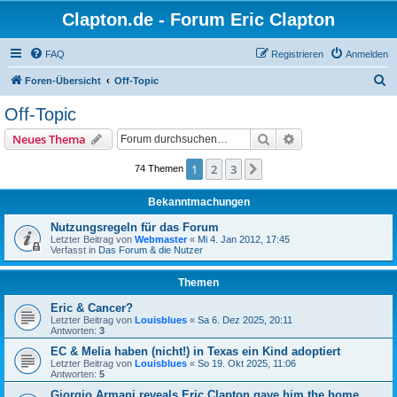
Clapton.de - Forum Eric Clapton
FAQ
Registrieren
Anmelden
S
Foren-Übersicht
Off-Topic
u
Off-Topic
c
Suche
Erweiterte Suche
Neues Thema
h
e
1
2
3
Nächste
74 Themen
Bekanntmachungen
Nutzungsregeln für das Forum
Letzter Beitrag von
Webmaster
«
Mi 4. Jan 2012, 17:45
Verfasst in
Das Forum & die Nutzer
Themen
Eric & Cancer?
Letzter Beitrag von
Louisblues
«
Sa 6. Dez 2025, 20:11
Antworten:
3
EC & Melia haben (nicht!) in Texas ein Kind adoptiert
Letzter Beitrag von
Louisblues
«
So 19. Okt 2025, 11:06
Antworten:
5
Giorgio Armani reveals Eric Clapton gave him the home