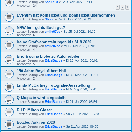
Letzter Beitrag von
Sahne68
«
So 3. Apr 2022, 17:41
Antworten:
24
1
2
3
Eventim hat KölnTicket und BonnTicket übernommen
Letzter Beitrag von
Stevie
«
Do 30. Dez 2021, 20:21
NRW-ler - gehts Euch gut?
Letzter Beitrag von
smile07ec
«
So 25. Jul 2021, 10:39
Antworten:
6
Keine Großveranstaltungen bis 31.8.2020
Letzter Beitrag von
smile07ec
«
Mi 12. Mai 2021, 11:08
Antworten:
4
Eric & seine Liebe zu Automobilen
Letzter Beitrag von
EricsBadge
«
Di 20. Apr 2021, 08:01
Antworten:
5
150 Jahre Royal Albert Hall...
Letzter Beitrag von
EricsBadge
«
Di 30. Mär 2021, 11:24
Antworten:
2
Linda McCartney Fotografie-Ausstellung
Letzter Beitrag von
EricsBadge
«
Mi 5. Aug 2020, 07:44
Q Magazin wird eingestellt
Letzter Beitrag von
EricsBadge
«
Di 21. Jul 2020, 08:54
R.i.P. Milton Glaser
Letzter Beitrag von
EricsBadge
«
Sa 27. Jun 2020, 15:38
Beatles Auktion 2020
Letzter Beitrag von
EricsBadge
«
Sa 11. Apr 2020, 09:55