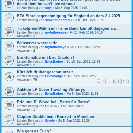
decor item he can’t live without
Letzter Beitrag von
soyl
«
Mo 8. Sep 2025, 21:03
ETA Einreisegenehmigung für England ab dem 2.4.2025
Letzter Beitrag von
slowhandbernd
«
So 8. Dez 2024, 21:29
Ticketpreis-Wahnsinn - eine Band kämpft dagegen an…
Letzter Beitrag von
myfatherseye
«
Fr 23. Feb 2024, 17:18
Antworten:
2
Webserver whereseric
Letzter Beitrag von
myfatherseye
«
Sa 7. Okt 2023, 22:48
Antworten:
2
Ein Gemälde mit Eric Clapton !
Letzter Beitrag von
EricsBadge
«
So 10. Sep 2023, 15:36
Antworten:
2
Kürzlich drüber geschmunzelt....
Letzter Beitrag von
EricsBadge
«
Di 5. Sep 2023, 12:53
Antworten:
79
1
5
6
7
8
…
Auktion LP Cover Traveling Wilburys
Letzter Beitrag von
EricsBadge
«
Mo 9. Jan 2023, 11:31
Eric und R. Wood bei „Bares für Rares“
Letzter Beitrag von
Uli
«
So 2. Okt 2022, 00:05
Antworten:
1
Clapton Double beim Konzert in München
Letzter Beitrag von
Stevie
«
So 5. Jun 2022, 19:36
Antworten:
2
Wie geht es Euch?