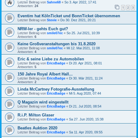
Letzter Beitrag von
Sahne68
«
So 3. Apr 2022, 17:41
Antworten:
24
1
2
3
Eventim hat KölnTicket und BonnTicket übernommen
Letzter Beitrag von
Stevie
«
Do 30. Dez 2021, 20:21
NRW-ler - gehts Euch gut?
Letzter Beitrag von
smile07ec
«
So 25. Jul 2021, 10:39
Antworten:
6
Keine Großveranstaltungen bis 31.8.2020
Letzter Beitrag von
smile07ec
«
Mi 12. Mai 2021, 11:08
Antworten:
4
Eric & seine Liebe zu Automobilen
Letzter Beitrag von
EricsBadge
«
Di 20. Apr 2021, 08:01
Antworten:
5
150 Jahre Royal Albert Hall...
Letzter Beitrag von
EricsBadge
«
Di 30. Mär 2021, 11:24
Antworten:
2
Linda McCartney Fotografie-Ausstellung
Letzter Beitrag von
EricsBadge
«
Mi 5. Aug 2020, 07:44
Q Magazin wird eingestellt
Letzter Beitrag von
EricsBadge
«
Di 21. Jul 2020, 08:54
R.i.P. Milton Glaser
Letzter Beitrag von
EricsBadge
«
Sa 27. Jun 2020, 15:38
Beatles Auktion 2020
Letzter Beitrag von
EricsBadge
«
Sa 11. Apr 2020, 09:55