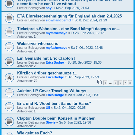
decor item he can’t live without
Letzter Beitrag von
soyl
«
Mo 8. Sep 2025, 21:03
ETA Einreisegenehmigung für England ab dem 2.4.2025
Letzter Beitrag von
slowhandbernd
«
So 8. Dez 2024, 21:29
Ticketpreis-Wahnsinn - eine Band kämpft dagegen an…
Letzter Beitrag von
myfatherseye
«
Fr 23. Feb 2024, 17:18
Antworten:
2
Webserver whereseric
Letzter Beitrag von
myfatherseye
«
Sa 7. Okt 2023, 22:48
Antworten:
2
Ein Gemälde mit Eric Clapton !
Letzter Beitrag von
EricsBadge
«
So 10. Sep 2023, 15:36
Antworten:
2
Kürzlich drüber geschmunzelt....
Letzter Beitrag von
EricsBadge
«
Di 5. Sep 2023, 12:53
Antworten:
79
1
5
6
7
8
…
Auktion LP Cover Traveling Wilburys
Letzter Beitrag von
EricsBadge
«
Mo 9. Jan 2023, 11:31
Eric und R. Wood bei „Bares für Rares“
Letzter Beitrag von
Uli
«
So 2. Okt 2022, 00:05
Antworten:
1
Clapton Double beim Konzert in München
Letzter Beitrag von
Stevie
«
So 5. Jun 2022, 19:36
Antworten:
2
Wie geht es Euch?