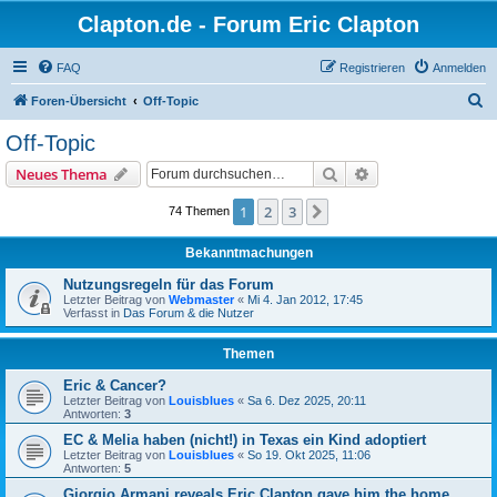
Clapton.de - Forum Eric Clapton
FAQ
Registrieren
Anmelden
S
Foren-Übersicht
Off-Topic
u
Off-Topic
c
Suche
Erweiterte Suche
Neues Thema
h
e
1
2
3
Nächste
74 Themen
Bekanntmachungen
Nutzungsregeln für das Forum
Letzter Beitrag von
Webmaster
«
Mi 4. Jan 2012, 17:45
Verfasst in
Das Forum & die Nutzer
Themen
Eric & Cancer?
Letzter Beitrag von
Louisblues
«
Sa 6. Dez 2025, 20:11
Antworten:
3
EC & Melia haben (nicht!) in Texas ein Kind adoptiert
Letzter Beitrag von
Louisblues
«
So 19. Okt 2025, 11:06
Antworten:
5
Giorgio Armani reveals Eric Clapton gave him the home