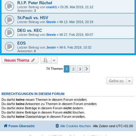
R.I.P. Peter Rüchel
Letzter Beitrag von
crash1
«
Di 28. Mai 2019, 21:12
Antworten:
3
St.Pauli vs. HSV
Letzter Beitrag von
Stevie
«
Mi 13. Mär 2019, 20:19
DEG vs. KEC
Letzter Beitrag von
Stevie
«
Mi 27. Feb 2019, 00:07
EOS
Letzter Beitrag von
Jester
«
Mi 6. Feb 2019, 10:32
Antworten:
6
Neues Thema
1
2
3
Nächste
74 Themen
Gehe zu
BERECHTIGUNGEN IN DIESEM FORUM
Du darfst
keine
neuen Themen in diesem Forum erstellen.
Du darfst
keine
Antworten zu Themen in diesem Forum erstellen.
Du darfst deine Beiträge in diesem Forum
nicht
ändern.
Du darfst deine Beiträge in diesem Forum
nicht
löschen.
Du darfst
keine
Dateianhänge in diesem Forum erstellen.
Foren-Übersicht
Alle Cookies löschen
Alle Zeiten sind
UTC+01:00