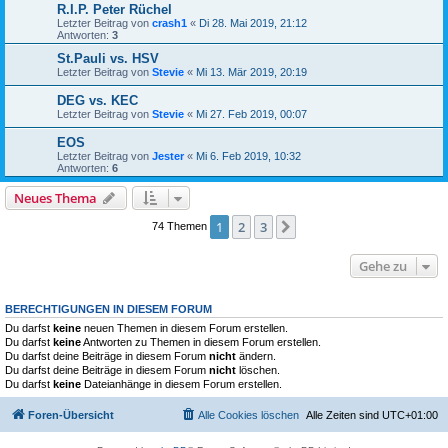
R.I.P. Peter Rüchel
Letzter Beitrag von
crash1
«
Di 28. Mai 2019, 21:12
Antworten:
3
St.Pauli vs. HSV
Letzter Beitrag von
Stevie
«
Mi 13. Mär 2019, 20:19
DEG vs. KEC
Letzter Beitrag von
Stevie
«
Mi 27. Feb 2019, 00:07
EOS
Letzter Beitrag von
Jester
«
Mi 6. Feb 2019, 10:32
Antworten:
6
Neues Thema
1
2
3
Nächste
74 Themen
Gehe zu
BERECHTIGUNGEN IN DIESEM FORUM
Du darfst
keine
neuen Themen in diesem Forum erstellen.
Du darfst
keine
Antworten zu Themen in diesem Forum erstellen.
Du darfst deine Beiträge in diesem Forum
nicht
ändern.
Du darfst deine Beiträge in diesem Forum
nicht
löschen.
Du darfst
keine
Dateianhänge in diesem Forum erstellen.
Foren-Übersicht
Alle Cookies löschen
Alle Zeiten sind
UTC+01:00