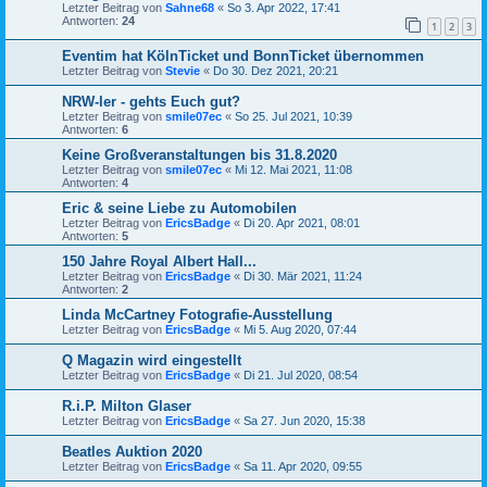
Letzter Beitrag von
Sahne68
«
So 3. Apr 2022, 17:41
Antworten:
24
1
2
3
Eventim hat KölnTicket und BonnTicket übernommen
Letzter Beitrag von
Stevie
«
Do 30. Dez 2021, 20:21
NRW-ler - gehts Euch gut?
Letzter Beitrag von
smile07ec
«
So 25. Jul 2021, 10:39
Antworten:
6
Keine Großveranstaltungen bis 31.8.2020
Letzter Beitrag von
smile07ec
«
Mi 12. Mai 2021, 11:08
Antworten:
4
Eric & seine Liebe zu Automobilen
Letzter Beitrag von
EricsBadge
«
Di 20. Apr 2021, 08:01
Antworten:
5
150 Jahre Royal Albert Hall...
Letzter Beitrag von
EricsBadge
«
Di 30. Mär 2021, 11:24
Antworten:
2
Linda McCartney Fotografie-Ausstellung
Letzter Beitrag von
EricsBadge
«
Mi 5. Aug 2020, 07:44
Q Magazin wird eingestellt
Letzter Beitrag von
EricsBadge
«
Di 21. Jul 2020, 08:54
R.i.P. Milton Glaser
Letzter Beitrag von
EricsBadge
«
Sa 27. Jun 2020, 15:38
Beatles Auktion 2020
Letzter Beitrag von
EricsBadge
«
Sa 11. Apr 2020, 09:55