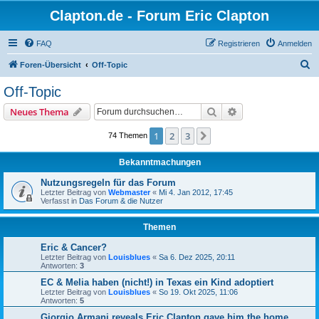
Clapton.de - Forum Eric Clapton
FAQ
Registrieren
Anmelden
S
Foren-Übersicht
Off-Topic
u
Off-Topic
c
Suche
Erweiterte Suche
Neues Thema
h
e
1
2
3
Nächste
74 Themen
Bekanntmachungen
Nutzungsregeln für das Forum
Letzter Beitrag von
Webmaster
«
Mi 4. Jan 2012, 17:45
Verfasst in
Das Forum & die Nutzer
Themen
Eric & Cancer?
Letzter Beitrag von
Louisblues
«
Sa 6. Dez 2025, 20:11
Antworten:
3
EC & Melia haben (nicht!) in Texas ein Kind adoptiert
Letzter Beitrag von
Louisblues
«
So 19. Okt 2025, 11:06
Antworten:
5
Giorgio Armani reveals Eric Clapton gave him the home