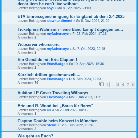
decor item he can’t live without
Letzter Beitrag von
soyl
«
Mo 8. Sep 2025, 21:03
ETA Einreisegenehmigung für England ab dem 2.4.2025
Letzter Beitrag von
slowhandbernd
«
So 8. Dez 2024, 21:29
Ticketpreis-Wahnsinn - eine Band kämpft dagegen an…
Letzter Beitrag von
myfatherseye
«
Fr 23. Feb 2024, 17:18
Antworten:
2
Webserver whereseric
Letzter Beitrag von
myfatherseye
«
Sa 7. Okt 2023, 22:48
Antworten:
2
Ein Gemälde mit Eric Clapton !
Letzter Beitrag von
EricsBadge
«
So 10. Sep 2023, 15:36
Antworten:
2
Kürzlich drüber geschmunzelt....
Letzter Beitrag von
EricsBadge
«
Di 5. Sep 2023, 12:53
Antworten:
79
1
5
6
7
8
…
Auktion LP Cover Traveling Wilburys
Letzter Beitrag von
EricsBadge
«
Mo 9. Jan 2023, 11:31
Eric und R. Wood bei „Bares für Rares“
Letzter Beitrag von
Uli
«
So 2. Okt 2022, 00:05
Antworten:
1
Clapton Double beim Konzert in München
Letzter Beitrag von
Stevie
«
So 5. Jun 2022, 19:36
Antworten:
2
Wie geht es Euch?