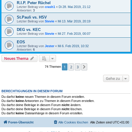
R.I.P. Peter Rüchel
Letzter Beitrag von
crash1
«
Di 28. Mai 2019, 21:12
Antworten:
3
St.Pauli vs. HSV
Letzter Beitrag von
Stevie
«
Mi 13. Mär 2019, 20:19
DEG vs. KEC
Letzter Beitrag von
Stevie
«
Mi 27. Feb 2019, 00:07
EOS
Letzter Beitrag von
Jester
«
Mi 6. Feb 2019, 10:32
Antworten:
6
Neues Thema
1
2
3
Nächste
74 Themen
Gehe zu
BERECHTIGUNGEN IN DIESEM FORUM
Du darfst
keine
neuen Themen in diesem Forum erstellen.
Du darfst
keine
Antworten zu Themen in diesem Forum erstellen.
Du darfst deine Beiträge in diesem Forum
nicht
ändern.
Du darfst deine Beiträge in diesem Forum
nicht
löschen.
Du darfst
keine
Dateianhänge in diesem Forum erstellen.
Foren-Übersicht
Alle Cookies löschen
Alle Zeiten sind
UTC+01:00