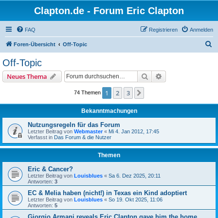
Clapton.de - Forum Eric Clapton
FAQ
Registrieren
Anmelden
S
Foren-Übersicht
Off-Topic
u
Off-Topic
c
Suche
Erweiterte Suche
Neues Thema
h
e
1
2
3
Nächste
74 Themen
Bekanntmachungen
Nutzungsregeln für das Forum
Letzter Beitrag von
Webmaster
«
Mi 4. Jan 2012, 17:45
Verfasst in
Das Forum & die Nutzer
Themen
Eric & Cancer?
Letzter Beitrag von
Louisblues
«
Sa 6. Dez 2025, 20:11
Antworten:
3
EC & Melia haben (nicht!) in Texas ein Kind adoptiert
Letzter Beitrag von
Louisblues
«
So 19. Okt 2025, 11:06
Antworten:
5
Giorgio Armani reveals Eric Clapton gave him the home