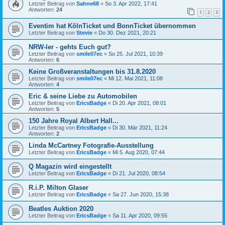
Letzter Beitrag von
Sahne68
«
So 3. Apr 2022, 17:41
Antworten:
24
1
2
3
Eventim hat KölnTicket und BonnTicket übernommen
Letzter Beitrag von
Stevie
«
Do 30. Dez 2021, 20:21
NRW-ler - gehts Euch gut?
Letzter Beitrag von
smile07ec
«
So 25. Jul 2021, 10:39
Antworten:
6
Keine Großveranstaltungen bis 31.8.2020
Letzter Beitrag von
smile07ec
«
Mi 12. Mai 2021, 11:08
Antworten:
4
Eric & seine Liebe zu Automobilen
Letzter Beitrag von
EricsBadge
«
Di 20. Apr 2021, 08:01
Antworten:
5
150 Jahre Royal Albert Hall...
Letzter Beitrag von
EricsBadge
«
Di 30. Mär 2021, 11:24
Antworten:
2
Linda McCartney Fotografie-Ausstellung
Letzter Beitrag von
EricsBadge
«
Mi 5. Aug 2020, 07:44
Q Magazin wird eingestellt
Letzter Beitrag von
EricsBadge
«
Di 21. Jul 2020, 08:54
R.i.P. Milton Glaser
Letzter Beitrag von
EricsBadge
«
Sa 27. Jun 2020, 15:38
Beatles Auktion 2020
Letzter Beitrag von
EricsBadge
«
Sa 11. Apr 2020, 09:55