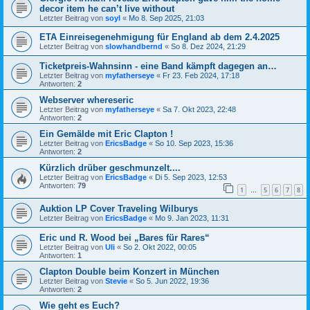
decor item he can’t live without
Letzter Beitrag von
soyl
«
Mo 8. Sep 2025, 21:03
ETA Einreisegenehmigung für England ab dem 2.4.2025
Letzter Beitrag von
slowhandbernd
«
So 8. Dez 2024, 21:29
Ticketpreis-Wahnsinn - eine Band kämpft dagegen an…
Letzter Beitrag von
myfatherseye
«
Fr 23. Feb 2024, 17:18
Antworten:
2
Webserver whereseric
Letzter Beitrag von
myfatherseye
«
Sa 7. Okt 2023, 22:48
Antworten:
2
Ein Gemälde mit Eric Clapton !
Letzter Beitrag von
EricsBadge
«
So 10. Sep 2023, 15:36
Antworten:
2
Kürzlich drüber geschmunzelt....
Letzter Beitrag von
EricsBadge
«
Di 5. Sep 2023, 12:53
Antworten:
79
1
5
6
7
8
…
Auktion LP Cover Traveling Wilburys
Letzter Beitrag von
EricsBadge
«
Mo 9. Jan 2023, 11:31
Eric und R. Wood bei „Bares für Rares“
Letzter Beitrag von
Uli
«
So 2. Okt 2022, 00:05
Antworten:
1
Clapton Double beim Konzert in München
Letzter Beitrag von
Stevie
«
So 5. Jun 2022, 19:36
Antworten:
2
Wie geht es Euch?