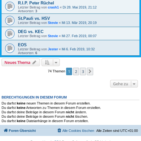
R.I.P. Peter Rüchel
Letzter Beitrag von
crash1
«
Di 28. Mai 2019, 21:12
Antworten:
3
St.Pauli vs. HSV
Letzter Beitrag von
Stevie
«
Mi 13. Mär 2019, 20:19
DEG vs. KEC
Letzter Beitrag von
Stevie
«
Mi 27. Feb 2019, 00:07
EOS
Letzter Beitrag von
Jester
«
Mi 6. Feb 2019, 10:32
Antworten:
6
Neues Thema
1
2
3
Nächste
74 Themen
Gehe zu
BERECHTIGUNGEN IN DIESEM FORUM
Du darfst
keine
neuen Themen in diesem Forum erstellen.
Du darfst
keine
Antworten zu Themen in diesem Forum erstellen.
Du darfst deine Beiträge in diesem Forum
nicht
ändern.
Du darfst deine Beiträge in diesem Forum
nicht
löschen.
Du darfst
keine
Dateianhänge in diesem Forum erstellen.
Foren-Übersicht
Alle Cookies löschen
Alle Zeiten sind
UTC+01:00