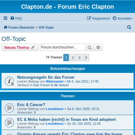
Clapton.de - Forum Eric Clapton
FAQ
Registrieren
Anmelden
S
Foren-Übersicht
Off-Topic
u
Off-Topic
c
Suche
Erweiterte Suche
Neues Thema
h
e
1
2
3
Nächste
74 Themen
Bekanntmachungen
Nutzungsregeln für das Forum
Letzter Beitrag von
Webmaster
«
Mi 4. Jan 2012, 17:45
Verfasst in
Das Forum & die Nutzer
Themen
Eric & Cancer?
Letzter Beitrag von
Louisblues
«
Sa 6. Dez 2025, 20:11
Antworten:
3
EC & Melia haben (nicht!) in Texas ein Kind adoptiert
Letzter Beitrag von
Louisblues
«
So 19. Okt 2025, 11:06
Antworten:
5
Giorgio Armani reveals Eric Clapton gave him the home