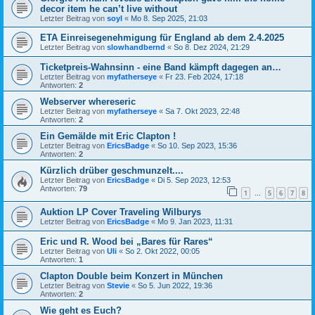
decor item he can’t live without
Letzter Beitrag von
soyl
«
Mo 8. Sep 2025, 21:03
ETA Einreisegenehmigung für England ab dem 2.4.2025
Letzter Beitrag von
slowhandbernd
«
So 8. Dez 2024, 21:29
Ticketpreis-Wahnsinn - eine Band kämpft dagegen an…
Letzter Beitrag von
myfatherseye
«
Fr 23. Feb 2024, 17:18
Antworten:
2
Webserver whereseric
Letzter Beitrag von
myfatherseye
«
Sa 7. Okt 2023, 22:48
Antworten:
2
Ein Gemälde mit Eric Clapton !
Letzter Beitrag von
EricsBadge
«
So 10. Sep 2023, 15:36
Antworten:
2
Kürzlich drüber geschmunzelt....
Letzter Beitrag von
EricsBadge
«
Di 5. Sep 2023, 12:53
Antworten:
79
1
5
6
7
8
…
Auktion LP Cover Traveling Wilburys
Letzter Beitrag von
EricsBadge
«
Mo 9. Jan 2023, 11:31
Eric und R. Wood bei „Bares für Rares“
Letzter Beitrag von
Uli
«
So 2. Okt 2022, 00:05
Antworten:
1
Clapton Double beim Konzert in München
Letzter Beitrag von
Stevie
«
So 5. Jun 2022, 19:36
Antworten:
2
Wie geht es Euch?