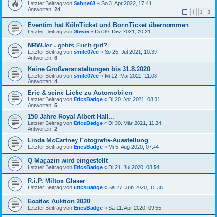
Letzter Beitrag von
Sahne68
«
So 3. Apr 2022, 17:41
Antworten:
24
1
2
3
Eventim hat KölnTicket und BonnTicket übernommen
Letzter Beitrag von
Stevie
«
Do 30. Dez 2021, 20:21
NRW-ler - gehts Euch gut?
Letzter Beitrag von
smile07ec
«
So 25. Jul 2021, 10:39
Antworten:
6
Keine Großveranstaltungen bis 31.8.2020
Letzter Beitrag von
smile07ec
«
Mi 12. Mai 2021, 11:08
Antworten:
4
Eric & seine Liebe zu Automobilen
Letzter Beitrag von
EricsBadge
«
Di 20. Apr 2021, 08:01
Antworten:
5
150 Jahre Royal Albert Hall...
Letzter Beitrag von
EricsBadge
«
Di 30. Mär 2021, 11:24
Antworten:
2
Linda McCartney Fotografie-Ausstellung
Letzter Beitrag von
EricsBadge
«
Mi 5. Aug 2020, 07:44
Q Magazin wird eingestellt
Letzter Beitrag von
EricsBadge
«
Di 21. Jul 2020, 08:54
R.i.P. Milton Glaser
Letzter Beitrag von
EricsBadge
«
Sa 27. Jun 2020, 15:38
Beatles Auktion 2020
Letzter Beitrag von
EricsBadge
«
Sa 11. Apr 2020, 09:55