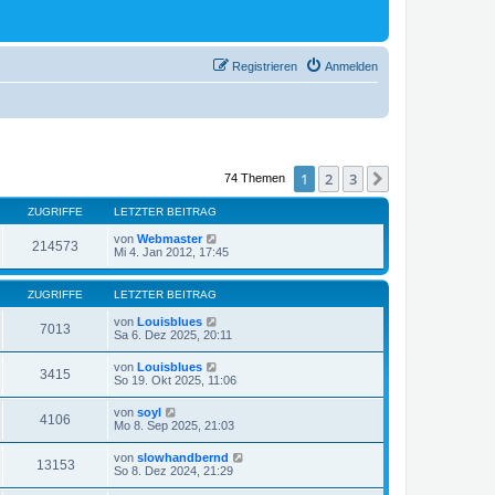
Registrieren
Anmelden
1
2
3
Nächste
74 Themen
ZUGRIFFE
LETZTER BEITRAG
von
Webmaster
214573
Mi 4. Jan 2012, 17:45
ZUGRIFFE
LETZTER BEITRAG
von
Louisblues
7013
Sa 6. Dez 2025, 20:11
von
Louisblues
3415
So 19. Okt 2025, 11:06
von
soyl
4106
Mo 8. Sep 2025, 21:03
von
slowhandbernd
13153
So 8. Dez 2024, 21:29