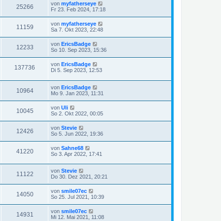
von
myfatherseye
25266
Fr 23. Feb 2024, 17:18
von
myfatherseye
11159
Sa 7. Okt 2023, 22:48
von
EricsBadge
12233
So 10. Sep 2023, 15:36
von
EricsBadge
137736
Di 5. Sep 2023, 12:53
von
EricsBadge
10964
Mo 9. Jan 2023, 11:31
von
Uli
10045
So 2. Okt 2022, 00:05
von
Stevie
12426
So 5. Jun 2022, 19:36
von
Sahne68
41220
So 3. Apr 2022, 17:41
von
Stevie
11122
Do 30. Dez 2021, 20:21
von
smile07ec
14050
So 25. Jul 2021, 10:39
von
smile07ec
14931
Mi 12. Mai 2021, 11:08