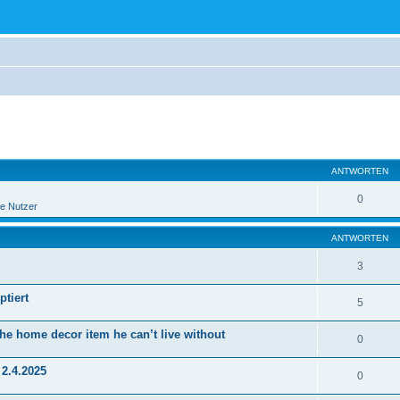
eiterte Suche
ANTWORTEN
0
e Nutzer
ANTWORTEN
3
ptiert
5
he home decor item he can’t live without
0
2.4.2025
0