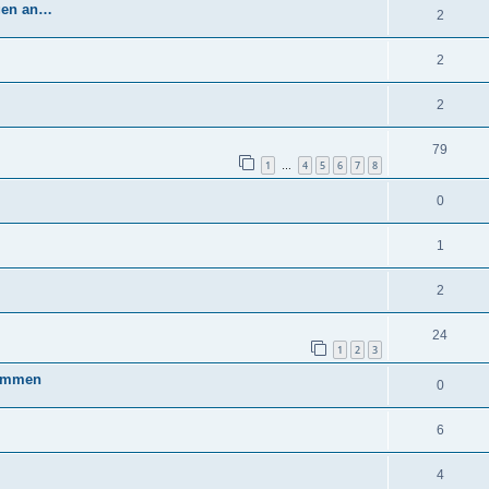
egen an…
2
2
2
79
1
4
5
6
7
8
…
0
1
2
24
1
2
3
nommen
0
6
4