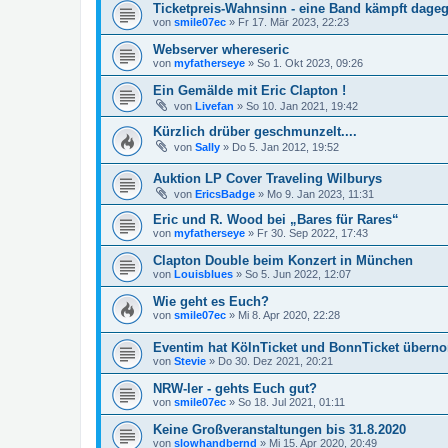
Ticketpreis-Wahnsinn - eine Band kämpft dag
von
smile07ec
»
Fr 17. Mär 2023, 22:23
Webserver whereseric
von
myfatherseye
»
So 1. Okt 2023, 09:26
Ein Gemälde mit Eric Clapton !
von
Livefan
»
So 10. Jan 2021, 19:42
Kürzlich drüber geschmunzelt....
von
Sally
»
Do 5. Jan 2012, 19:52
Auktion LP Cover Traveling Wilburys
von
EricsBadge
»
Mo 9. Jan 2023, 11:31
Eric und R. Wood bei „Bares für Rares“
von
myfatherseye
»
Fr 30. Sep 2022, 17:43
Clapton Double beim Konzert in München
von
Louisblues
»
So 5. Jun 2022, 12:07
Wie geht es Euch?
von
smile07ec
»
Mi 8. Apr 2020, 22:28
Eventim hat KölnTicket und BonnTicket über
von
Stevie
»
Do 30. Dez 2021, 20:21
NRW-ler - gehts Euch gut?
von
smile07ec
»
So 18. Jul 2021, 01:11
Keine Großveranstaltungen bis 31.8.2020
von
slowhandbernd
»
Mi 15. Apr 2020, 20:49