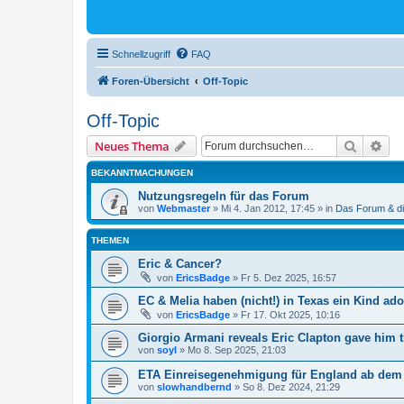
Schnellzugriff
FAQ
Foren-Übersicht
Off-Topic
Off-Topic
Suche
Erw
Neues Thema
BEKANNTMACHUNGEN
Nutzungsregeln für das Forum
von
Webmaster
»
Mi 4. Jan 2012, 17:45
» in
Das Forum & di
THEMEN
Eric & Cancer?
von
EricsBadge
»
Fr 5. Dez 2025, 16:57
EC & Melia haben (nicht!) in Texas ein Kind ado
von
EricsBadge
»
Fr 17. Okt 2025, 10:16
Giorgio Armani reveals Eric Clapton gave him t
von
soyl
»
Mo 8. Sep 2025, 21:03
ETA Einreisegenehmigung für England ab dem 
von
slowhandbernd
»
So 8. Dez 2024, 21:29