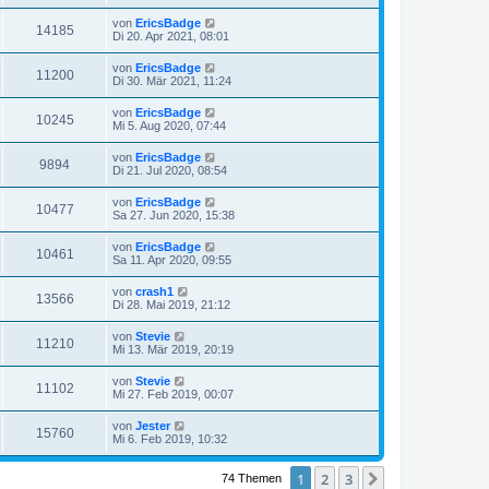
von
EricsBadge
14185
Di 20. Apr 2021, 08:01
von
EricsBadge
11200
Di 30. Mär 2021, 11:24
von
EricsBadge
10245
Mi 5. Aug 2020, 07:44
von
EricsBadge
9894
Di 21. Jul 2020, 08:54
von
EricsBadge
10477
Sa 27. Jun 2020, 15:38
von
EricsBadge
10461
Sa 11. Apr 2020, 09:55
von
crash1
13566
Di 28. Mai 2019, 21:12
von
Stevie
11210
Mi 13. Mär 2019, 20:19
von
Stevie
11102
Mi 27. Feb 2019, 00:07
von
Jester
15760
Mi 6. Feb 2019, 10:32
1
2
3
Nächste
74 Themen