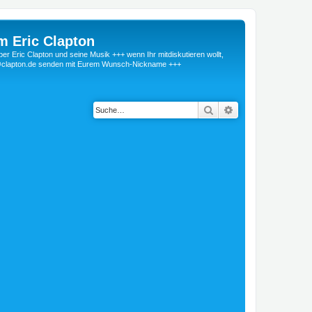
m Eric Clapton
 Eric Clapton und seine Musik +++ wenn Ihr mitdiskutieren wollt,
r@clapton.de senden mit Eurem Wunsch-Nickname +++
Suche
Erweiterte Suche