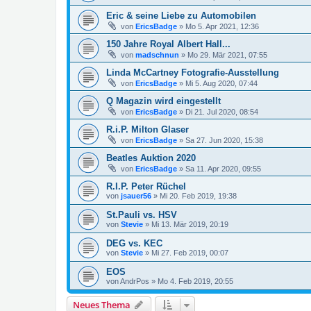
Eric & seine Liebe zu Automobilen
von
EricsBadge
»
Mo 5. Apr 2021, 12:36
150 Jahre Royal Albert Hall...
von
madschnun
»
Mo 29. Mär 2021, 07:55
Linda McCartney Fotografie-Ausstellung
von
EricsBadge
»
Mi 5. Aug 2020, 07:44
Q Magazin wird eingestellt
von
EricsBadge
»
Di 21. Jul 2020, 08:54
R.i.P. Milton Glaser
von
EricsBadge
»
Sa 27. Jun 2020, 15:38
Beatles Auktion 2020
von
EricsBadge
»
Sa 11. Apr 2020, 09:55
R.I.P. Peter Rüchel
von
jsauer56
»
Mi 20. Feb 2019, 19:38
St.Pauli vs. HSV
von
Stevie
»
Mi 13. Mär 2019, 20:19
DEG vs. KEC
von
Stevie
»
Mi 27. Feb 2019, 00:07
EOS
von
AndrPos
»
Mo 4. Feb 2019, 20:55
Neues Thema