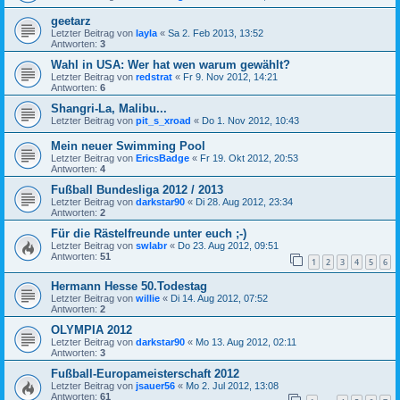
geetarz
Letzter Beitrag von
layla
«
Sa 2. Feb 2013, 13:52
Antworten:
3
Wahl in USA: Wer hat wen warum gewählt?
Letzter Beitrag von
redstrat
«
Fr 9. Nov 2012, 14:21
Antworten:
6
Shangri-La, Malibu...
Letzter Beitrag von
pit_s_xroad
«
Do 1. Nov 2012, 10:43
Mein neuer Swimming Pool
Letzter Beitrag von
EricsBadge
«
Fr 19. Okt 2012, 20:53
Antworten:
4
Fußball Bundesliga 2012 / 2013
Letzter Beitrag von
darkstar90
«
Di 28. Aug 2012, 23:34
Antworten:
2
Für die Rästelfreunde unter euch ;-)
Letzter Beitrag von
swlabr
«
Do 23. Aug 2012, 09:51
Antworten:
51
1
2
3
4
5
6
Hermann Hesse 50.Todestag
Letzter Beitrag von
willie
«
Di 14. Aug 2012, 07:52
Antworten:
2
OLYMPIA 2012
Letzter Beitrag von
darkstar90
«
Mo 13. Aug 2012, 02:11
Antworten:
3
Fußball-Europameisterschaft 2012
Letzter Beitrag von
jsauer56
«
Mo 2. Jul 2012, 13:08
Antworten:
61