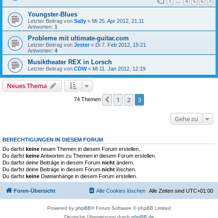
1
4
5
6
7
…
Youngster-Blues
Letzter Beitrag von
Sally
«
Mi 25. Apr 2012, 21:11
Antworten:
1
Probleme mit ultimate-guitar.com
Letzter Beitrag von
Jester
«
Di 7. Feb 2012, 15:21
Antworten:
4
Musiktheater REX in Lorsch
Letzter Beitrag von
CDW
«
Mi 11. Jan 2012, 12:19
Neues Thema
1
2
3
Vorherige
74 Themen
Gehe zu
BERECHTIGUNGEN IN DIESEM FORUM
Du darfst
keine
neuen Themen in diesem Forum erstellen.
Du darfst
keine
Antworten zu Themen in diesem Forum erstellen.
Du darfst deine Beiträge in diesem Forum
nicht
ändern.
Du darfst deine Beiträge in diesem Forum
nicht
löschen.
Du darfst
keine
Dateianhänge in diesem Forum erstellen.
Foren-Übersicht
Alle Cookies löschen
Alle Zeiten sind
UTC+01:00
Powered by
phpBB
® Forum Software © phpBB Limited
Deutsche Übersetzung durch
phpBB.de