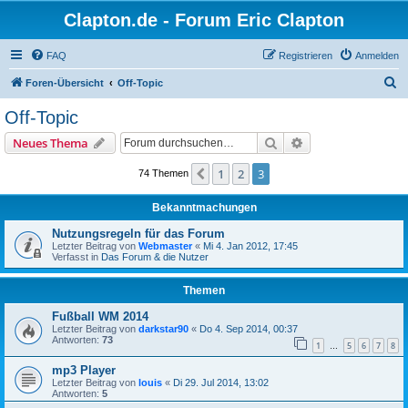
Clapton.de - Forum Eric Clapton
FAQ
Registrieren
Anmelden
S
Foren-Übersicht
Off-Topic
u
Off-Topic
c
Suche
Erweiterte Suche
Neues Thema
h
e
1
2
3
Vorherige
74 Themen
Bekanntmachungen
Nutzungsregeln für das Forum
Letzter Beitrag von
Webmaster
«
Mi 4. Jan 2012, 17:45
Verfasst in
Das Forum & die Nutzer
Themen
Fußball WM 2014
Letzter Beitrag von
darkstar90
«
Do 4. Sep 2014, 00:37
Antworten:
73
1
5
6
7
8
…
mp3 Player
Letzter Beitrag von
louis
«
Di 29. Jul 2014, 13:02
Antworten:
5