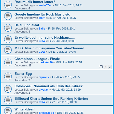
Rockmusik immer lauter?
Letzter Beitrag von
smile07ec
«
Di 10. Jun 2014, 14:41
Antworten:
4
Google timeline für Rock Music etc
Letzter Beitrag von
wolfi
«
Sa 19. Apr 2014, 18:37
Helau und alaaf
Letzter Beitrag von
Sally
«
Fr 28. Feb 2014, 20:14
Antworten:
4
Er wollte doch nur seine Nachbarn......
Letzter Beitrag von
CDW
«
Fr 26. Jul 2013, 09:08
M.I.G. Music mit eigenem YouTube-Channel
Letzter Beitrag von
CDW
«
Do 11. Jul 2013, 07:40
Champions - League - Finale
Letzter Beitrag von
darkstar90
«
Mi 5. Jun 2013, 23:51
Antworten:
11
1
2
Easter Egg
Letzter Beitrag von
Squonk
«
Fr 26. Apr 2013, 23:05
Antworten:
2
Colos-Saal: Nominiert als 'Club des Jahres'
Letzter Beitrag von
Livefan
«
Mo 11. Mär 2013, 13:29
Antworten:
1
Billboard-Charts ändern ihre Ranking-Kriterien
Letzter Beitrag von
CDW
«
Fr 22. Feb 2013, 10:20
Winter-Ideen!
Letzter Beitrag von
EricsBadge
«
Di 5. Feb 2013, 13:33