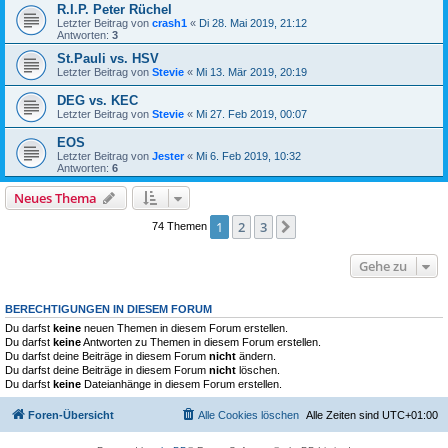
R.I.P. Peter Rüchel
Letzter Beitrag von
crash1
«
Di 28. Mai 2019, 21:12
Antworten:
3
St.Pauli vs. HSV
Letzter Beitrag von
Stevie
«
Mi 13. Mär 2019, 20:19
DEG vs. KEC
Letzter Beitrag von
Stevie
«
Mi 27. Feb 2019, 00:07
EOS
Letzter Beitrag von
Jester
«
Mi 6. Feb 2019, 10:32
Antworten:
6
Neues Thema
1
2
3
Nächste
74 Themen
Gehe zu
BERECHTIGUNGEN IN DIESEM FORUM
Du darfst
keine
neuen Themen in diesem Forum erstellen.
Du darfst
keine
Antworten zu Themen in diesem Forum erstellen.
Du darfst deine Beiträge in diesem Forum
nicht
ändern.
Du darfst deine Beiträge in diesem Forum
nicht
löschen.
Du darfst
keine
Dateianhänge in diesem Forum erstellen.
Foren-Übersicht
Alle Cookies löschen
Alle Zeiten sind
UTC+01:00