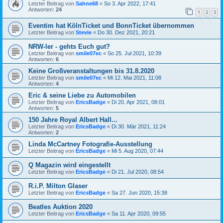
Letzter Beitrag von
Sahne68
«
So 3. Apr 2022, 17:41
Antworten:
24
1
2
3
Eventim hat KölnTicket und BonnTicket übernommen
Letzter Beitrag von
Stevie
«
Do 30. Dez 2021, 20:21
NRW-ler - gehts Euch gut?
Letzter Beitrag von
smile07ec
«
So 25. Jul 2021, 10:39
Antworten:
6
Keine Großveranstaltungen bis 31.8.2020
Letzter Beitrag von
smile07ec
«
Mi 12. Mai 2021, 11:08
Antworten:
4
Eric & seine Liebe zu Automobilen
Letzter Beitrag von
EricsBadge
«
Di 20. Apr 2021, 08:01
Antworten:
5
150 Jahre Royal Albert Hall...
Letzter Beitrag von
EricsBadge
«
Di 30. Mär 2021, 11:24
Antworten:
2
Linda McCartney Fotografie-Ausstellung
Letzter Beitrag von
EricsBadge
«
Mi 5. Aug 2020, 07:44
Q Magazin wird eingestellt
Letzter Beitrag von
EricsBadge
«
Di 21. Jul 2020, 08:54
R.i.P. Milton Glaser
Letzter Beitrag von
EricsBadge
«
Sa 27. Jun 2020, 15:38
Beatles Auktion 2020
Letzter Beitrag von
EricsBadge
«
Sa 11. Apr 2020, 09:55