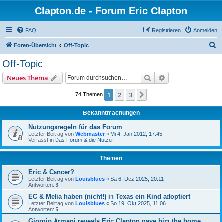
Clapton.de - Forum Eric Clapton
FAQ
Registrieren
Anmelden
S
Foren-Übersicht
Off-Topic
u
Off-Topic
c
Suche
Erweiterte Suche
Neues Thema
h
e
1
2
3
Nächste
74 Themen
Bekanntmachungen
Nutzungsregeln für das Forum
Letzter Beitrag von
Webmaster
«
Mi 4. Jan 2012, 17:45
Verfasst in
Das Forum & die Nutzer
Themen
Eric & Cancer?
Letzter Beitrag von
Louisblues
«
Sa 6. Dez 2025, 20:11
Antworten:
3
EC & Melia haben (nicht!) in Texas ein Kind adoptiert
Letzter Beitrag von
Louisblues
«
So 19. Okt 2025, 11:06
Antworten:
5
Giorgio Armani reveals Eric Clapton gave him the home