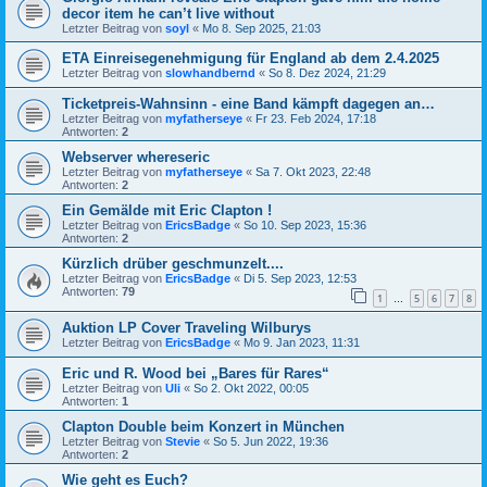
decor item he can’t live without
Letzter Beitrag von
soyl
«
Mo 8. Sep 2025, 21:03
ETA Einreisegenehmigung für England ab dem 2.4.2025
Letzter Beitrag von
slowhandbernd
«
So 8. Dez 2024, 21:29
Ticketpreis-Wahnsinn - eine Band kämpft dagegen an…
Letzter Beitrag von
myfatherseye
«
Fr 23. Feb 2024, 17:18
Antworten:
2
Webserver whereseric
Letzter Beitrag von
myfatherseye
«
Sa 7. Okt 2023, 22:48
Antworten:
2
Ein Gemälde mit Eric Clapton !
Letzter Beitrag von
EricsBadge
«
So 10. Sep 2023, 15:36
Antworten:
2
Kürzlich drüber geschmunzelt....
Letzter Beitrag von
EricsBadge
«
Di 5. Sep 2023, 12:53
Antworten:
79
1
5
6
7
8
…
Auktion LP Cover Traveling Wilburys
Letzter Beitrag von
EricsBadge
«
Mo 9. Jan 2023, 11:31
Eric und R. Wood bei „Bares für Rares“
Letzter Beitrag von
Uli
«
So 2. Okt 2022, 00:05
Antworten:
1
Clapton Double beim Konzert in München
Letzter Beitrag von
Stevie
«
So 5. Jun 2022, 19:36
Antworten:
2
Wie geht es Euch?