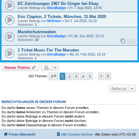
EC Zeichnungen 1967 für Ginger bei Ebay
Letzter Beitrag von
EricsBadge
«
Fr 7. Aug 2020, 13:05
Eric Clapton, 2 Tickets, München, 31.Mai 2020
Letzter Beitrag von
MrStrato
«
Do 2. Jul 2020, 10:22
Antworten:
1
Mundschutzmasken
Letzter Beitrag von
EricsBadge
«
Fr 26. Jun 2020, 15:13
Antworten:
10
1
2
1 Ticket Music For The Marsden
Letzter Beitrag von
EricsBadge
«
Mo 10. Feb 2020, 16:19
Antworten:
1
Neues Thema
Seite
1
von
7
1
2
3
4
5
7
Nächste
163 Themen
…
Gehe zu
BERECHTIGUNGEN IN DIESEM FORUM
Du darfst
keine
neuen Themen in diesem Forum erstellen.
Du darfst
keine
Antworten zu Themen in diesem Forum erstellen.
Du darfst deine Beiträge in diesem Forum
nicht
ändern.
Du darfst deine Beiträge in diesem Forum
nicht
löschen.
Du darfst
keine
Dateianhänge in diesem Forum erstellen.
Foren-Übersicht
Alle Cookies löschen
Alle Zeiten sind
UTC+01:00