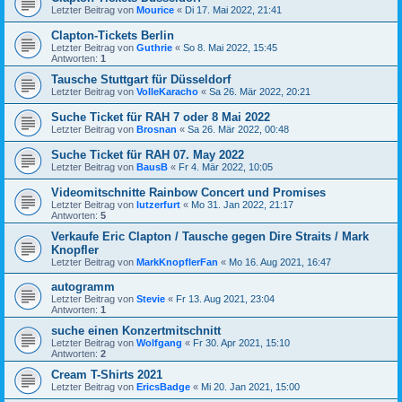
Letzter Beitrag von
Mourice
«
Di 17. Mai 2022, 21:41
Clapton-Tickets Berlin
Letzter Beitrag von
Guthrie
«
So 8. Mai 2022, 15:45
Antworten:
1
Tausche Stuttgart für Düsseldorf
Letzter Beitrag von
VolleKaracho
«
Sa 26. Mär 2022, 20:21
Suche Ticket für RAH 7 oder 8 Mai 2022
Letzter Beitrag von
Brosnan
«
Sa 26. Mär 2022, 00:48
Suche Ticket für RAH 07. May 2022
Letzter Beitrag von
BausB
«
Fr 4. Mär 2022, 10:05
Videomitschnitte Rainbow Concert und Promises
Letzter Beitrag von
lutzerfurt
«
Mo 31. Jan 2022, 21:17
Antworten:
5
Verkaufe Eric Clapton / Tausche gegen Dire Straits / Mark
Knopfler
Letzter Beitrag von
MarkKnopflerFan
«
Mo 16. Aug 2021, 16:47
autogramm
Letzter Beitrag von
Stevie
«
Fr 13. Aug 2021, 23:04
Antworten:
1
suche einen Konzertmitschnitt
Letzter Beitrag von
Wolfgang
«
Fr 30. Apr 2021, 15:10
Antworten:
2
Cream T-Shirts 2021
Letzter Beitrag von
EricsBadge
«
Mi 20. Jan 2021, 15:00