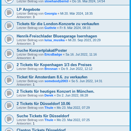
Letzter Beitrag von
slowhandbernd
«
Do 16. Mai 2024, 14:54
LP Angebote
Letzter Beitrag von
Georgia
«
Mi 20. Mär 2024, 18:35
Antworten:
3
Tickets für die London-Konzerte zu verkaufen
Letzter Beitrag von
Guthrie
«
Fr 8. Mär 2024, 08:15
Henrik-Freischlader Bluesgarage Isernhagen
Letzter Beitrag von
luisa_musika
«
Mi 20. Sep 2023, 20:29
Antworten:
3
Suche Konzertplakat/Poster
Letzter Beitrag von
EricsBadge
«
Sa 16. Jul 2022, 11:16
Antworten:
4
2 Tickets für Kopenhagen 1/3 des Preises
Letzter Beitrag von
Brosnan
«
Do 9. Jun 2022, 12:12
Ticket für Amsterdam 8.6. zu verkaufen
Letzter Beitrag von
somebody2003
«
So 5. Jun 2022, 14:31
Antworten:
1
2 Tickets für heutiges Konzert in München.
Letzter Beitrag von
Derek
«
Do 2. Jun 2022, 06:28
2 Tickets für Düsseldorf 10.06
Letzter Beitrag von
Thule
«
Mo 23. Mai 2022, 07:29
Suche Tickets für Düsseldorf
Letzter Beitrag von
Thule
«
Mo 23. Mai 2022, 07:25
Antworten:
1
Clapton Tickets Düsseldorf