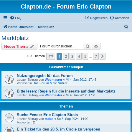
Clapton.de - Forum Eric Clapton
FAQ
Registrieren
Anmelden
S
Foren-Übersicht
Marktplatz
u
Marktplatz
c
Suche
Erweiterte Suche
Neues Thema
h
e
Seite
1
von
7
1
2
3
4
5
7
Nächste
163 Themen
…
Bekanntmachungen
Nutzungsregeln für das Forum
Letzter Beitrag von
Webmaster
«
Mi 4. Jan 2012, 17:45
Verfasst in
Das Forum & die Nutzer
Bitte lesen: Regeln für die Inserate auf dem Marktplatz
Letzter Beitrag von
Webmaster
«
Mi 4. Jan 2012, 17:26
Themen
Suche Fender Eric Clapton Strats
Letzter Beitrag von
mdec
«
So 8. Sep 2024, 14:02
Antworten:
2
Ein Ticket für den 20.5. im Circle zu vergeben