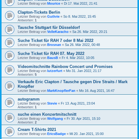
Letzter Beitrag von
Mourice
«
Di 17. Mai 2022, 21:41
Clapton-Tickets Berlin
Letzter Beitrag von
Guthrie
«
So 8. Mai 2022, 15:45
Antworten:
1
Tausche Stuttgart für Düsseldorf
Letzter Beitrag von
VolleKaracho
«
Sa 26. Mär 2022, 20:21
Suche Ticket für RAH 7 oder 8 Mai 2022
Letzter Beitrag von
Brosnan
«
Sa 26. Mär 2022, 00:48
Suche Ticket für RAH 07. May 2022
Letzter Beitrag von
BausB
«
Fr 4. Mär 2022, 10:05
Videomitschnitte Rainbow Concert und Promises
Letzter Beitrag von
lutzerfurt
«
Mo 31. Jan 2022, 21:17
Antworten:
5
Verkaufe Eric Clapton / Tausche gegen Dire Straits / Mark
Knopfler
Letzter Beitrag von
MarkKnopflerFan
«
Mo 16. Aug 2021, 16:47
autogramm
Letzter Beitrag von
Stevie
«
Fr 13. Aug 2021, 23:04
Antworten:
1
suche einen Konzertmitschnitt
Letzter Beitrag von
Wolfgang
«
Fr 30. Apr 2021, 15:10
Antworten:
2
Cream T-Shirts 2021
Letzter Beitrag von
EricsBadge
«
Mi 20. Jan 2021, 15:00