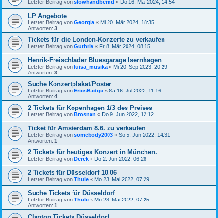
Letzter Beitrag von
slowhandbernd
«
Do 16. Mai 2024, 14:54
LP Angebote
Letzter Beitrag von
Georgia
«
Mi 20. Mär 2024, 18:35
Antworten:
3
Tickets für die London-Konzerte zu verkaufen
Letzter Beitrag von
Guthrie
«
Fr 8. Mär 2024, 08:15
Henrik-Freischlader Bluesgarage Isernhagen
Letzter Beitrag von
luisa_musika
«
Mi 20. Sep 2023, 20:29
Antworten:
3
Suche Konzertplakat/Poster
Letzter Beitrag von
EricsBadge
«
Sa 16. Jul 2022, 11:16
Antworten:
4
2 Tickets für Kopenhagen 1/3 des Preises
Letzter Beitrag von
Brosnan
«
Do 9. Jun 2022, 12:12
Ticket für Amsterdam 8.6. zu verkaufen
Letzter Beitrag von
somebody2003
«
So 5. Jun 2022, 14:31
Antworten:
1
2 Tickets für heutiges Konzert in München.
Letzter Beitrag von
Derek
«
Do 2. Jun 2022, 06:28
2 Tickets für Düsseldorf 10.06
Letzter Beitrag von
Thule
«
Mo 23. Mai 2022, 07:29
Suche Tickets für Düsseldorf
Letzter Beitrag von
Thule
«
Mo 23. Mai 2022, 07:25
Antworten:
1
Clapton Tickets Düsseldorf