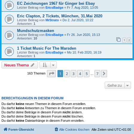
EC Zeichnungen 1967 für Ginger bei Ebay
Letzter Beitrag von
EricsBadge
«
Fr 7. Aug 2020, 13:05
Eric Clapton, 2 Tickets, München, 31.Mai 2020
Letzter Beitrag von
MrStrato
«
Do 2. Jul 2020, 10:22
Antworten:
1
Mundschutzmasken
Letzter Beitrag von
EricsBadge
«
Fr 26. Jun 2020, 15:13
Antworten:
10
1
2
1 Ticket Music For The Marsden
Letzter Beitrag von
EricsBadge
«
Mo 10. Feb 2020, 16:19
Antworten:
1
Neues Thema
Seite
1
von
7
1
2
3
4
5
7
Nächste
163 Themen
…
Gehe zu
BERECHTIGUNGEN IN DIESEM FORUM
Du darfst
keine
neuen Themen in diesem Forum erstellen.
Du darfst
keine
Antworten zu Themen in diesem Forum erstellen.
Du darfst deine Beiträge in diesem Forum
nicht
ändern.
Du darfst deine Beiträge in diesem Forum
nicht
löschen.
Du darfst
keine
Dateianhänge in diesem Forum erstellen.
Foren-Übersicht
Alle Cookies löschen
Alle Zeiten sind
UTC+01:00