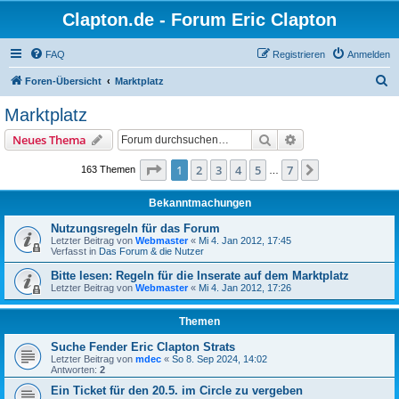
Clapton.de - Forum Eric Clapton
FAQ
Registrieren
Anmelden
S
Foren-Übersicht
Marktplatz
u
Marktplatz
c
Suche
Erweiterte Suche
Neues Thema
h
e
Seite
1
von
7
1
2
3
4
5
7
Nächste
163 Themen
…
Bekanntmachungen
Nutzungsregeln für das Forum
Letzter Beitrag von
Webmaster
«
Mi 4. Jan 2012, 17:45
Verfasst in
Das Forum & die Nutzer
Bitte lesen: Regeln für die Inserate auf dem Marktplatz
Letzter Beitrag von
Webmaster
«
Mi 4. Jan 2012, 17:26
Themen
Suche Fender Eric Clapton Strats
Letzter Beitrag von
mdec
«
So 8. Sep 2024, 14:02
Antworten:
2
Ein Ticket für den 20.5. im Circle zu vergeben