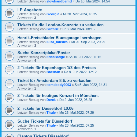
Letzter Beitrag von
slowhandbernd
«
Do 16. Mai 2024, 14:54
LP Angebote
Letzter Beitrag von
Georgia
«
Mi 20. Mär 2024, 18:35
Antworten:
3
Tickets für die London-Konzerte zu verkaufen
Letzter Beitrag von
Guthrie
«
Fr 8. Mär 2024, 08:15
Henrik-Freischlader Bluesgarage Isernhagen
Letzter Beitrag von
luisa_musika
«
Mi 20. Sep 2023, 20:29
Antworten:
3
Suche Konzertplakat/Poster
Letzter Beitrag von
EricsBadge
«
Sa 16. Jul 2022, 11:16
Antworten:
4
2 Tickets für Kopenhagen 1/3 des Preises
Letzter Beitrag von
Brosnan
«
Do 9. Jun 2022, 12:12
Ticket für Amsterdam 8.6. zu verkaufen
Letzter Beitrag von
somebody2003
«
So 5. Jun 2022, 14:31
Antworten:
1
2 Tickets für heutiges Konzert in München.
Letzter Beitrag von
Derek
«
Do 2. Jun 2022, 06:28
2 Tickets für Düsseldorf 10.06
Letzter Beitrag von
Thule
«
Mo 23. Mai 2022, 07:29
Suche Tickets für Düsseldorf
Letzter Beitrag von
Thule
«
Mo 23. Mai 2022, 07:25
Antworten:
1
Clapton Tickets Düsseldorf