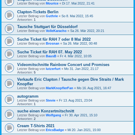
Letzter Beitrag von
Mourice
«
Di 17. Mai 2022, 21:41
Clapton-Tickets Berlin
Letzter Beitrag von
Guthrie
«
So 8. Mai 2022, 15:45
Antworten:
1
Tausche Stuttgart für Düsseldorf
Letzter Beitrag von
VolleKaracho
«
Sa 26. Mär 2022, 20:21
Suche Ticket für RAH 7 oder 8 Mai 2022
Letzter Beitrag von
Brosnan
«
Sa 26. Mär 2022, 00:48
Suche Ticket für RAH 07. May 2022
Letzter Beitrag von
BausB
«
Fr 4. Mär 2022, 10:05
Videomitschnitte Rainbow Concert und Promises
Letzter Beitrag von
lutzerfurt
«
Mo 31. Jan 2022, 21:17
Antworten:
5
Verkaufe Eric Clapton / Tausche gegen Dire Straits / Mark
Knopfler
Letzter Beitrag von
MarkKnopflerFan
«
Mo 16. Aug 2021, 16:47
autogramm
Letzter Beitrag von
Stevie
«
Fr 13. Aug 2021, 23:04
Antworten:
1
suche einen Konzertmitschnitt
Letzter Beitrag von
Wolfgang
«
Fr 30. Apr 2021, 15:10
Antworten:
2
Cream T-Shirts 2021
Letzter Beitrag von
EricsBadge
«
Mi 20. Jan 2021, 15:00