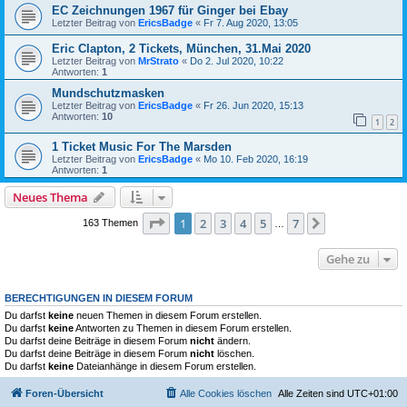
EC Zeichnungen 1967 für Ginger bei Ebay
Letzter Beitrag von
EricsBadge
«
Fr 7. Aug 2020, 13:05
Eric Clapton, 2 Tickets, München, 31.Mai 2020
Letzter Beitrag von
MrStrato
«
Do 2. Jul 2020, 10:22
Antworten:
1
Mundschutzmasken
Letzter Beitrag von
EricsBadge
«
Fr 26. Jun 2020, 15:13
Antworten:
10
1
2
1 Ticket Music For The Marsden
Letzter Beitrag von
EricsBadge
«
Mo 10. Feb 2020, 16:19
Antworten:
1
Neues Thema
Seite
1
von
7
1
2
3
4
5
7
Nächste
163 Themen
…
Gehe zu
BERECHTIGUNGEN IN DIESEM FORUM
Du darfst
keine
neuen Themen in diesem Forum erstellen.
Du darfst
keine
Antworten zu Themen in diesem Forum erstellen.
Du darfst deine Beiträge in diesem Forum
nicht
ändern.
Du darfst deine Beiträge in diesem Forum
nicht
löschen.
Du darfst
keine
Dateianhänge in diesem Forum erstellen.
Foren-Übersicht
Alle Cookies löschen
Alle Zeiten sind
UTC+01:00