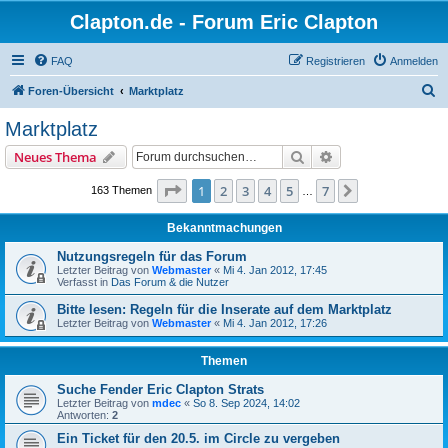
Clapton.de - Forum Eric Clapton
FAQ
Registrieren
Anmelden
S
Foren-Übersicht
Marktplatz
u
Marktplatz
c
Suche
Erweiterte Suche
Neues Thema
h
e
Seite
1
von
7
1
2
3
4
5
7
Nächste
163 Themen
…
Bekanntmachungen
Nutzungsregeln für das Forum
Letzter Beitrag von
Webmaster
«
Mi 4. Jan 2012, 17:45
Verfasst in
Das Forum & die Nutzer
Bitte lesen: Regeln für die Inserate auf dem Marktplatz
Letzter Beitrag von
Webmaster
«
Mi 4. Jan 2012, 17:26
Themen
Suche Fender Eric Clapton Strats
Letzter Beitrag von
mdec
«
So 8. Sep 2024, 14:02
Antworten:
2
Ein Ticket für den 20.5. im Circle zu vergeben