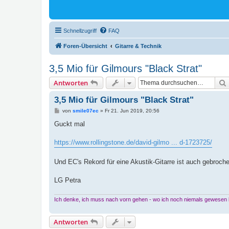
Schnellzugriff
FAQ
Foren-Übersicht
Gitarre & Technik
3,5 Mio für Gilmours "Black Strat"
Antworten
3,5 Mio für Gilmours "Black Strat"
B
von
smile07ec
»
Fr 21. Jun 2019, 20:56
e
i
Guckt mal
t
r
a
https://www.rollingstone.de/david-gilmo ... d-1723725/
g
Und EC's Rekord für eine Akustik-Gitarre ist auch gebroc
LG Petra
Ich denke, ich muss nach vorn gehen - wo ich noch niemals gewesen bi
Antworten