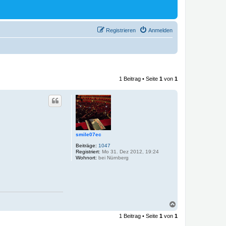
Registrieren
Anmelden
1 Beitrag • Seite
1
von
1
smile07ec
Beiträge:
1047
Registriert:
Mo 31. Dez 2012, 19:24
Wohnort:
bei Nürnberg
N
a
1 Beitrag • Seite
1
von
1
c
h