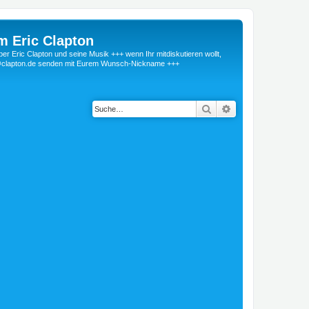
m Eric Clapton
 Eric Clapton und seine Musik +++ wenn Ihr mitdiskutieren wollt,
r@clapton.de senden mit Eurem Wunsch-Nickname +++
Suche
Erweiterte Suche