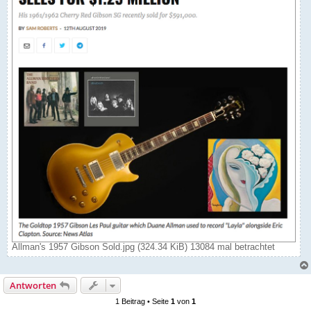
Allman's 1957 Gibson Sold.jpg (324.34 KiB) 13084 mal betrachtet
Antworten
1 Beitrag • Seite
1
von
1