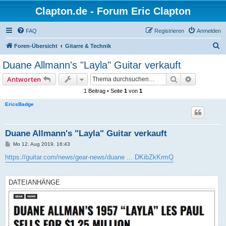
Clapton.de - Forum Eric Clapton
FAQ
Registrieren
Anmelden
S
Foren-Übersicht
Gitarre & Technik
u
Duane Allmann's "Layla" Guitar verkauft
c
Suche
Erweiterte
Antworten
h
1 Beitrag • Seite
1
von
1
e
EricsBadge
Duane Allmann's "Layla" Guitar verkauft
B
Mo 12. Aug 2019, 16:43
e
i
https://guitar.com/news/gear-news/duane ... DKibZkKrmQ
t
r
a
g
DATEIANHÄNGE