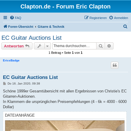
Clapton.de - Forum Eric Clapton
FAQ
Registrieren
Anmelden
S
Foren-Übersicht
Gitarre & Technik
u
EC Guitar Auctions List
c
Suche
Erweiterte
Antworten
h
1 Beitrag • Seite
1
von
1
e
EricsBadge
EC Guitar Auctions List
B
Do 16. Jan 2020, 09:38
e
i
Schöne 1999er Gesamtübersicht mit allen Ergebnissen von Christie's EC
t
Gitarren-Auktionen.
r
a
In Klammern die ursprünglichen Preisempfehlungen (4 - 6k = 4000 - 6000
g
Dollar)
DATEIANHÄNGE