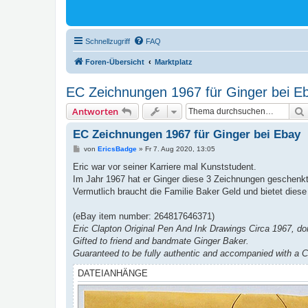
Schnellzugriff
FAQ
Foren-Übersicht
Marktplatz
EC Zeichnungen 1967 für Ginger bei E
Antworten
EC Zeichnungen 1967 für Ginger bei Ebay
B
von
EricsBadge
»
Fr 7. Aug 2020, 13:05
e
i
Eric war vor seiner Karriere mal Kunststudent.
t
Im Jahr 1967 hat er Ginger diese 3 Zeichnungen geschenkt
r
a
Vermutlich braucht die Familie Baker Geld und bietet diese
g
(eBay item number: 264817646371)
Eric Clapton Original Pen And Ink Drawings Circa 1967, done
Gifted to friend and bandmate Ginger Baker.
Guaranteed to be fully authentic and accompanied with a Cer
DATEIANHÄNGE