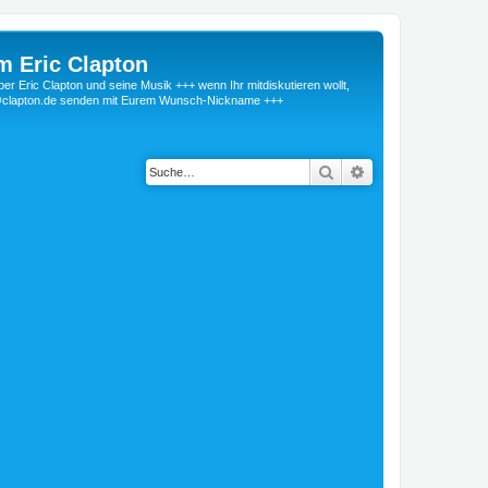
m Eric Clapton
 Eric Clapton und seine Musik +++ wenn Ihr mitdiskutieren wollt,
r@clapton.de senden mit Eurem Wunsch-Nickname +++
Suche
Erweiterte Suche