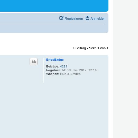
Registrieren
Anmelden
1 Beitrag • Seite
1
von
1
EricsBadge
Beiträge:
4217
Registriert:
Mo 23. Jan 2012, 12:16
Wohnort:
HSK & Emden