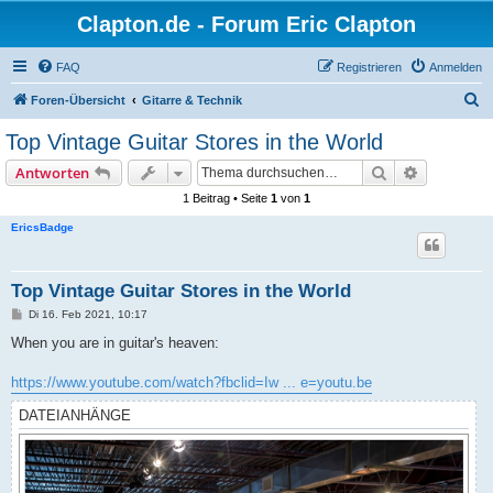
Clapton.de - Forum Eric Clapton
FAQ
Registrieren
Anmelden
S
Foren-Übersicht
Gitarre & Technik
u
Top Vintage Guitar Stores in the World
c
Suche
Erweiterte
Antworten
h
1 Beitrag • Seite
1
von
1
e
EricsBadge
Top Vintage Guitar Stores in the World
B
Di 16. Feb 2021, 10:17
e
i
When you are in guitar's heaven:
t
r
a
https://www.youtube.com/watch?fbclid=Iw ... e=youtu.be
g
DATEIANHÄNGE