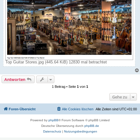
Top Guitar Stores.jpg (445.64 KiB) 12830 mal betrachtet
Antworten
1 Beitrag • Seite
1
von
1
Gehe zu
Foren-Übersicht
Alle Cookies löschen
Alle Zeiten sind
UTC+01:00
Powered by
phpBB
® Forum Software © phpBB Limited
Deutsche Übersetzung durch
phpBB.de
Datenschutz
|
Nutzungsbedingungen