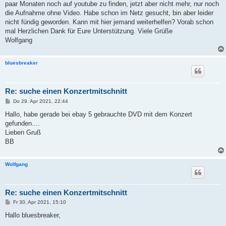
paar Monaten noch auf youtube zu finden, jetzt aber nicht mehr, nur noch
die Aufnahme ohne Video. Habe schon im Netz gesucht, bin aber leider
nicht fündig geworden. Kann mit hier jemand weiterhelfen? Vorab schon
mal Herzlichen Dank für Eure Unterstützung. Viele Grüße
Wolfgang
bluesbreaker
Re: suche einen Konzertmitschnitt
B
Do 29. Apr 2021, 22:44
e
i
Hallo, habe gerade bei ebay 5 gebrauchte DVD mit dem Konzert
t
gefunden....
r
a
Lieben Gruß
g
BB
Wolfgang
Re: suche einen Konzertmitschnitt
B
Fr 30. Apr 2021, 15:10
e
i
Hallo bluesbreaker,
t
r