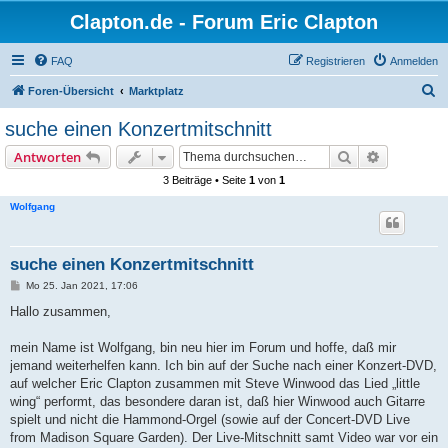
Clapton.de - Forum Eric Clapton
FAQ
Registrieren
Anmelden
S
Foren-Übersicht
Marktplatz
u
suche einen Konzertmitschnitt
c
Suche
Erweiterte
Antworten
h
3 Beiträge • Seite
1
von
1
e
Wolfgang
suche einen Konzertmitschnitt
B
Mo 25. Jan 2021, 17:06
e
i
Hallo zusammen,
t
r
a
mein Name ist Wolfgang, bin neu hier im Forum und hoffe, daß mir
g
jemand weiterhelfen kann. Ich bin auf der Suche nach einer Konzert-DVD,
auf welcher Eric Clapton zusammen mit Steve Winwood das Lied „little
wing“ performt, das besondere daran ist, daß hier Winwood auch Gitarre
spielt und nicht die Hammond-Orgel (sowie auf der Concert-DVD Live
from Madison Square Garden). Der Live-Mitschnitt samt Video war vor ein