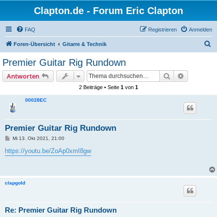
Clapton.de - Forum Eric Clapton
FAQ
Registrieren
Anmelden
S
Foren-Übersicht
Gitarre & Technik
u
Premier Guitar Rig Rundown
c
Suche
Erweiterte
Antworten
h
2 Beiträge • Seite
1
von
1
e
00028EC
Premier Guitar Rig Rundown
B
Mi 13. Okt 2021, 21:00
e
i
https://youtu.be/ZoAp0xmI8gw
t
r
a
g
clapgold
Re: Premier Guitar Rig Rundown