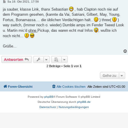
B
Sa 16. Okt 2021, 17:56
e
i
ja sauber, klasse Link, thanx Sebastian
, hab Clapton noch nie auf
t
dem Programm gesehen, (kannte da Vai, Satriani, Gilbert, May, Young,
r
a
Fortus, Bonamassa.... die üblichen Verdächtigen halt..
) three(
)
g
way switch, (Immer noch o. wieder) Dumble amps im Fender Tweed Look
u. Martin mic'd
ohne
Pickup, das waren echt mal Infos
, wußte ich
noch nicht...
Grüße...
Antworten
2 Beiträge • Seite
1
von
1
Gehe zu
Foren-Übersicht
Alle Cookies löschen
Alle Zeiten sind
UTC+01:00
Powered by
phpBB
® Forum Software © phpBB Limited
Deutsche Übersetzung durch
phpBB.de
Datenschutz
|
Nutzungsbedingungen