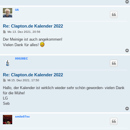
Uli
Re: Clapton.de Kalender 2022
B
Mo 13. Dez 2021, 20:56
e
i
Der Meinige ist auch angekommen!
t
Vielen Dank für alles!
r
a
g
00028EC
Re: Clapton.de Kalender 2022
B
Mi 15. Dez 2021, 17:50
e
i
Hallo, der Kalender ist wirklich wieder sehr schön geworden- vielen Dank
t
für die Mühe!
r
a
LG
g
Seb
smile07ec