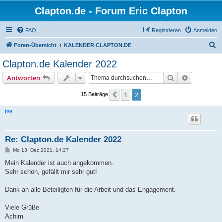
Clapton.de - Forum Eric Clapton
FAQ
Registrieren
Anmelden
S
Foren-Übersicht
KALENDER CLAPTON.DE
u
Clapton.de Kalender 2022
c
Suche
Erweiterte
Antworten
h
e
1
2
Vorherige
15 Beiträge
joa
Re: Clapton.de Kalender 2022
B
Mo 13. Dez 2021, 14:27
e
i
Mein Kalender ist auch angekommen.
t
Sehr schön, gefällt mir sehr gut!
r
a
g
Dank an alle Beteiligten für die Arbeit und das Engagement.
Viele Grüße
Achim