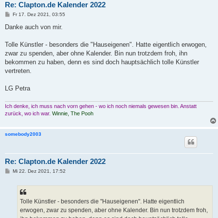
Re: Clapton.de Kalender 2022
B
Fr 17. Dez 2021, 03:55
e
i
Danke auch von mir.
t
r
a
Tolle Künstler - besonders die "Hauseigenen". Hatte eigentlich erwogen,
g
zwar zu spenden, aber ohne Kalender. Bin nun trotzdem froh, ihn
bekommen zu haben, denn es sind doch hauptsächlich tolle Künstler
vertreten.
LG Petra
Ich denke, ich muss nach vorn gehen - wo ich noch niemals gewesen bin. Anstatt
zurück, wo ich war.
Winnie, The Pooh
somebody2003
Re: Clapton.de Kalender 2022
B
Mi 22. Dez 2021, 17:52
e
i
t
r
a
Tolle Künstler - besonders die "Hauseigenen". Hatte eigentlich
g
erwogen, zwar zu spenden, aber ohne Kalender. Bin nun trotzdem froh,