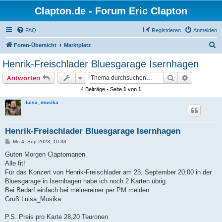
Clapton.de - Forum Eric Clapton
FAQ
Registrieren
Anmelden
S
Foren-Übersicht
Marktplatz
u
Henrik-Freischlader Bluesgarage Isernhagen
c
Suche
Erweiterte
Antworten
h
4 Beiträge • Seite
1
von
1
e
luisa_musika
Henrik-Freischlader Bluesgarage Isernhagen
B
Mo 4. Sep 2023, 10:33
e
i
Guten Morgen Claptomanen
t
Alle fit!
r
a
Für das Konzert von Henrik-Freischlader am 23. September 20:00 in der
g
Bluesgarage in Isernhagen habe ich noch 2 Karten übrig.
Bei Bedarf einfach bei meinereiner per PM melden.
Gruß Luisa_Musika
P.S. Preis pro Karte 28,20 Teuronen