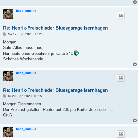
luisa_musika
Re: Henrik-Freischlader Bluesgarage Isernhagen
B
So 17. Sep 2023, 17:27
e
i
Morgen
t
Sale: Alles muss raus,
r
a
Nur heute ohne Gebühren- je Karte 24€
g
Schönes Wochenende
luisa_musika
Re: Henrik-Freischlader Bluesgarage Isernhagen
B
Mi 20. Sep 2023, 10:15
e
i
Morgen Claptomanen
t
Der Preis ist gefallen. Runter auf 20€ pro Karte. Jetzt oder …..
r
a
Gruß
g
luisa_musika