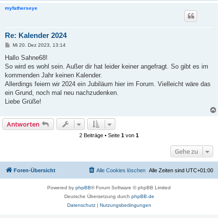
myfatherseye
Re: Kalender 2024
B
Mi 20. Dez 2023, 13:14
e
i
Hallo Sahne68!
t
So wird es wohl sein. Außer dir hat leider keiner angefragt. So gibt es im
r
a
kommenden Jahr keinen Kalender.
g
Allerdings feiern wir 2024 ein Jubiläum hier im Forum. Vielleicht wäre das
ein Grund, noch mal neu nachzudenken.
Liebe Grüße!
Antworten
2 Beiträge • Seite
1
von
1
Gehe zu
Foren-Übersicht
Alle Cookies löschen
Alle Zeiten sind
UTC+01:00
Powered by
phpBB
® Forum Software © phpBB Limited
Deutsche Übersetzung durch
phpBB.de
Datenschutz
|
Nutzungsbedingungen