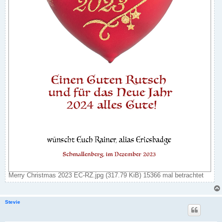
Merry Christmas 2023 EC-RZ.jpg (317.79 KiB) 15366 mal betrachtet
Stevie