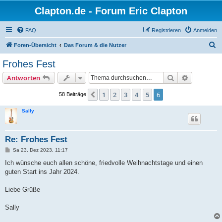
Clapton.de - Forum Eric Clapton
FAQ
Registrieren
Anmelden
S
Foren-Übersicht
Das Forum & die Nutzer
u
Frohes Fest
c
Suche
Erweiterte
Antworten
h
e
1
2
3
4
5
6
Vorherige
58 Beiträge
Sally
Re: Frohes Fest
B
Sa 23. Dez 2023, 11:17
e
i
Ich wünsche euch allen schöne, friedvolle Weihnachtstage und einen
t
guten Start ins Jahr 2024.
r
a
g
Liebe Grüße
Sally