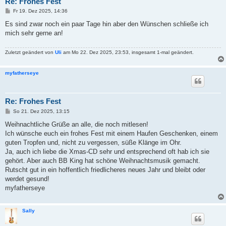
Re: Frohes Fest
B
Fr 19. Dez 2025, 14:36
e
i
Es sind zwar noch ein paar Tage hin aber den Wünschen schließe ich
t
mich sehr gerne an!
r
a
g
Zuletzt geändert von
Uli
am Mo 22. Dez 2025, 23:53, insgesamt 1-mal geändert.
myfatherseye
Re: Frohes Fest
B
So 21. Dez 2025, 13:15
e
i
Weihnachtliche Grüße an alle, die noch mitlesen!
t
Ich wünsche euch ein frohes Fest mit einem Haufen Geschenken, einem
r
a
guten Tropfen und, nicht zu vergessen, süße Klänge im Ohr.
g
Ja, auch ich liebe die Xmas-CD sehr und entsprechend oft hab ich sie
gehört. Aber auch BB King hat schöne Weihnachtsmusik gemacht.
Rutscht gut in ein hoffentlich friedlicheres neues Jahr und bleibt oder
werdet gesund!
myfatherseye
Sally