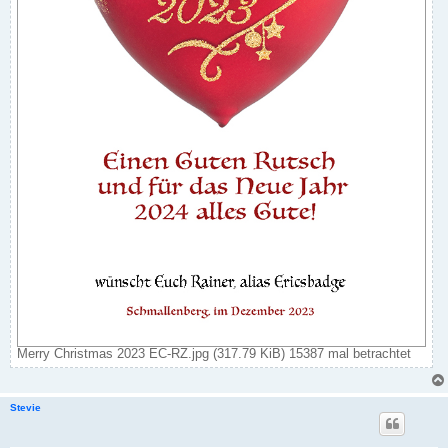
Merry Christmas 2023 EC-RZ.jpg (317.79 KiB) 15387 mal betrachtet
Stevie