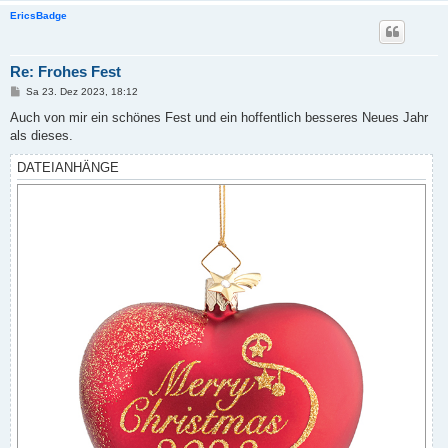
EricsBadge
Re: Frohes Fest
B
Sa 23. Dez 2023, 18:12
e
i
Auch von mir ein schönes Fest und ein hoffentlich besseres Neues Jahr
t
als dieses.
r
a
g
DATEIANHÄNGE