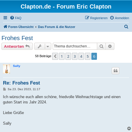
Clapton.de - Forum Eric Clapton
FAQ
Registrieren
Anmelden
S
Foren-Übersicht
Das Forum & die Nutzer
u
Frohes Fest
c
Suche
Erweiterte
Antworten
h
e
1
2
3
4
5
6
Vorherige
58 Beiträge
Sally
Re: Frohes Fest
B
Sa 23. Dez 2023, 11:17
e
i
Ich wünsche euch allen schöne, friedvolle Weihnachtstage und einen
t
guten Start ins Jahr 2024.
r
a
g
Liebe Grüße
Sally