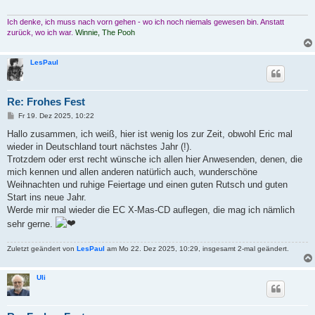
Ich denke, ich muss nach vorn gehen - wo ich noch niemals gewesen bin. Anstatt
zurück, wo ich war.
Winnie, The Pooh
LesPaul
Re: Frohes Fest
B
Fr 19. Dez 2025, 10:22
e
i
Hallo zusammen, ich weiß, hier ist wenig los zur Zeit, obwohl Eric mal
t
wieder in Deutschland tourt nächstes Jahr (!).
r
a
Trotzdem oder erst recht wünsche ich allen hier Anwesenden, denen, die
g
mich kennen und allen anderen natürlich auch, wunderschöne
Weihnachten und ruhige Feiertage und einen guten Rutsch und guten
Start ins neue Jahr.
Werde mir mal wieder die EC X-Mas-CD auflegen, die mag ich nämlich
sehr gerne.
Zuletzt geändert von
LesPaul
am Mo 22. Dez 2025, 10:29, insgesamt 2-mal geändert.
Uli