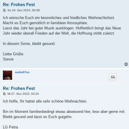
Re: Frohes Fest
B
So 24. Dez 2023, 00:08
e
i
Ich wünsche Euch ein besinnliches und friedliches Weihnachtsfest.
t
Macht es Euch gemütlich in familiärer Atmosphäre.
r
a
Lasst das Jahr bei guter Musik ausklingen. Hoffentlich bringt das Neue
g
Jahr wieder überall Frieden auf der Welt, die Hoffnung stirbt zuletzt.
In diesem Sinne, bleibt gesund.
Liebe Grüße
Stevie
smile07ec
Re: Frohes Fest
B
Mi 27. Dez 2023, 04:24
e
i
Ich hoffe, Ihr hattet alle sehr schöne Weihnachten.
t
r
a
Bin im Moment familienbedingt etwas abwesend hier, lese aber gerne mit.
g
Bleibt gesund und lasst es Euch gutgehn.
LG Petra