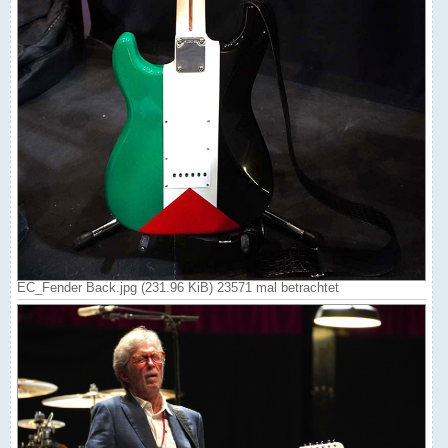
EC_Fender Back.jpg (231.96 KiB) 23571 mal betrachtet