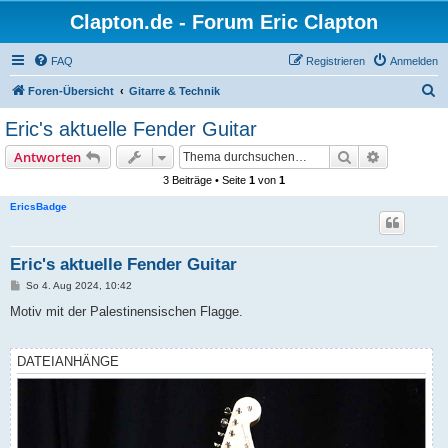
Clapton.de - Forum Eric Clapton
FAQ
Registrieren
Anmelden
S
Foren-Übersicht
Gitarre & Technik
u
Eric's aktuelle Fender Guitar
c
Suche
Erweiterte
Antworten
h
3 Beiträge • Seite
1
von
1
e
EricsBadge
Eric's aktuelle Fender Guitar
B
So 4. Aug 2024, 10:42
e
i
Motiv mit der Palestinensischen Flagge.
t
r
a
g
DATEIANHÄNGE