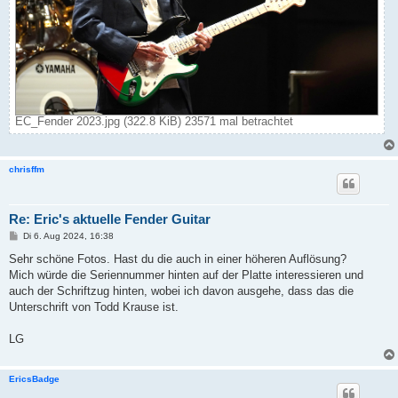
EC_Fender 2023.jpg (322.8 KiB) 23571 mal betrachtet
chrisffm
Re: Eric's aktuelle Fender Guitar
B
Di 6. Aug 2024, 16:38
e
i
Sehr schöne Fotos. Hast du die auch in einer höheren Auflösung?
t
Mich würde die Seriennummer hinten auf der Platte interessieren und
r
a
auch der Schriftzug hinten, wobei ich davon ausgehe, dass das die
g
Unterschrift von Todd Krause ist.
LG
EricsBadge