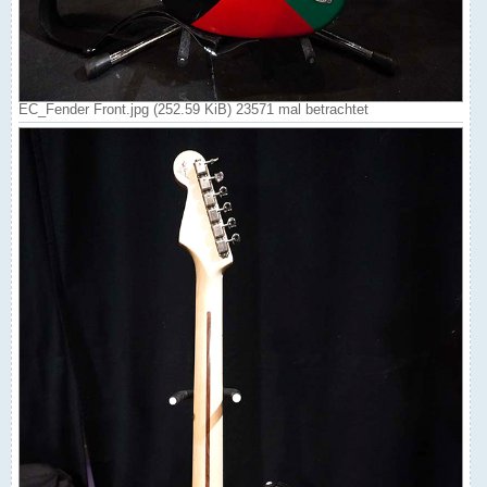
EC_Fender Front.jpg (252.59 KiB) 23571 mal betrachtet