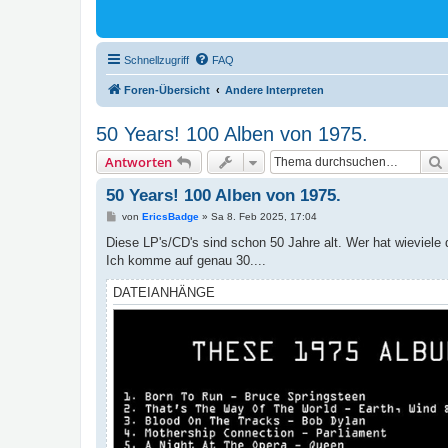
Schnellzugriff
FAQ
Foren-Übersicht
Andere Interpreten
50 Years! 100 Alben von 1975.
Antworten
50 Years! 100 Alben von 1975.
B
von
EricsBadge
»
Sa 8. Feb 2025, 17:04
e
i
Diese LP's/CD's sind schon 50 Jahre alt. Wer hat wieviel
t
Ich komme auf genau 30....
r
a
g
DATEIANHÄNGE