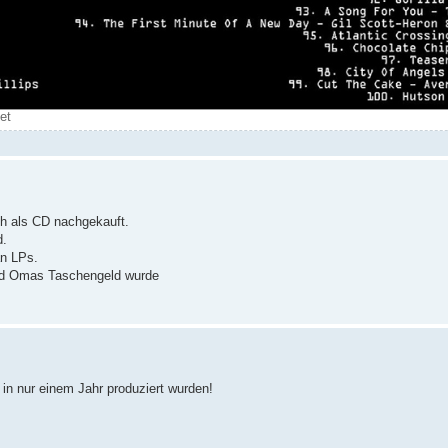
et
ch als CD nachgekauft.
d.
an LPs.
 und Omas Taschengeld wurde
 in nur einem Jahr produziert wurden!