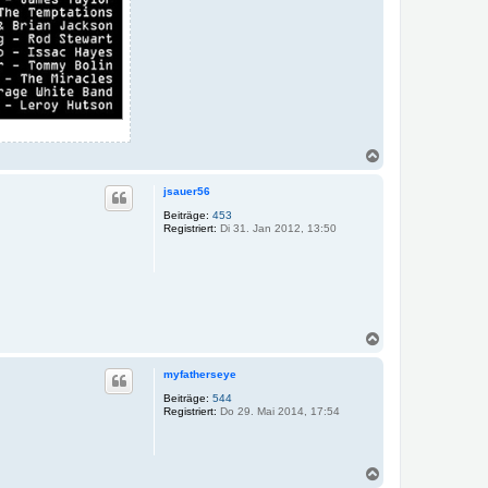
N
a
c
jsauer56
h
o
Beiträge:
453
Registriert:
Di 31. Jan 2012, 13:50
b
e
n
N
a
c
myfatherseye
h
o
Beiträge:
544
Registriert:
Do 29. Mai 2014, 17:54
b
e
n
N
a