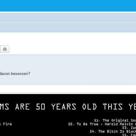
Suche
Erweiterte Suche
e davon besessen?