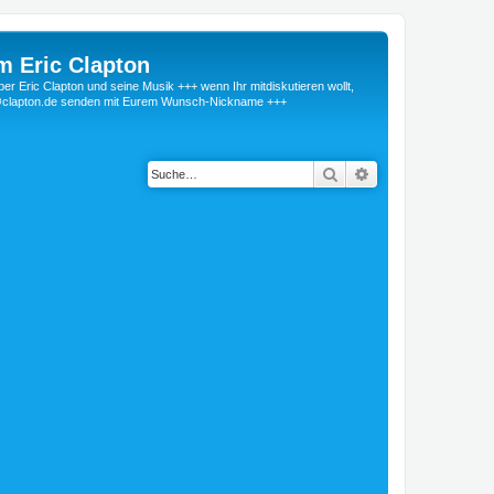
m Eric Clapton
 Eric Clapton und seine Musik +++ wenn Ihr mitdiskutieren wollt,
r@clapton.de senden mit Eurem Wunsch-Nickname +++
Suche
Erweiterte Suche