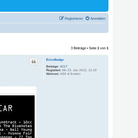
Registrieren
Anmelden
3 Beiträge • Seite
1
von
1
EricsBadge
Beiträge:
4217
Registriert:
Mo 23. Jan 2012, 12:16
Wohnort:
HSK & Emden