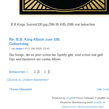
B.B.Kings Summit100.jpg (396.95 KiB) 2586 mal betrachtet
Re: B.B. King Album zum 100.
Geburtstag
B
von
brian
»
Fr 3. Okt 2025, 22:41
e
i
Die Songs, die es jetzt schon bei Spotify gibt, sind schon mal geil!
t
Das wird bestimmt ein cooles Album.
r
a
g
Antworten
Zurück zu „Andere Interpreten“
Foren-Übersicht
Alle Coo
Powered by
phpBB
® Forum Software © phpBB Lim
Deutsche Übersetzung durch
phpBB.de
Datenschutz
|
Nutzungsbedingungen