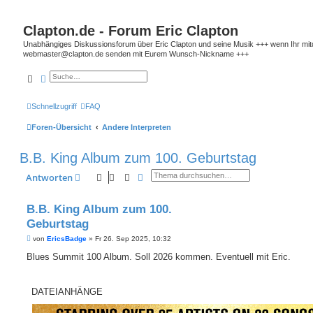
Clapton.de - Forum Eric Clapton
Unabhängiges Diskussionsforum über Eric Clapton und seine Musik +++ wenn Ihr mitdis
webmaster@clapton.de senden mit Eurem Wunsch-Nickname +++
Suche
Erweiterte Suche
Schnellzugriff
FAQ
Foren-Übersicht
Andere Interpreten
B.B. King Album zum 100. Geburtstag
Suche
Erweiterte Suche
Antworten
B.B. King Album zum 100.
Geburtstag
B
von
EricsBadge
»
Fr 26. Sep 2025, 10:32
e
i
Blues Summit 100 Album. Soll 2026 kommen. Eventuell mit Eric.
t
r
a
g
DATEIANHÄNGE