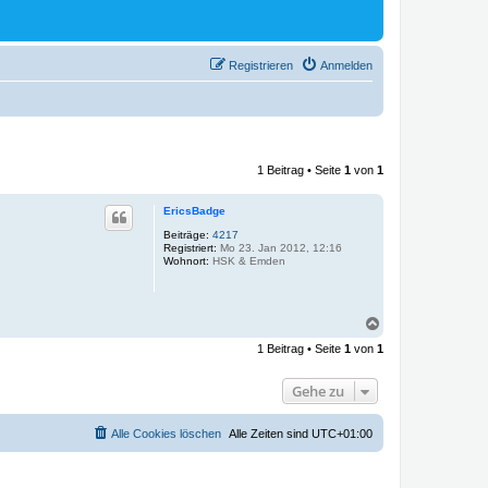
Registrieren
Anmelden
1 Beitrag • Seite
1
von
1
EricsBadge
Beiträge:
4217
Registriert:
Mo 23. Jan 2012, 12:16
Wohnort:
HSK & Emden
N
a
1 Beitrag • Seite
1
von
1
c
h
o
Gehe zu
b
e
n
Alle Cookies löschen
Alle Zeiten sind
UTC+01:00