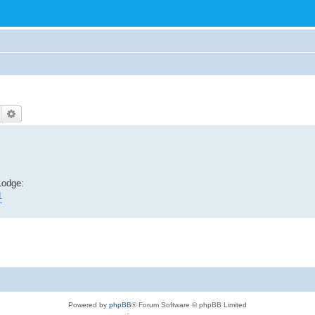
Suche
Erweiterte Suche
Lodge:
1
Powered by
phpBB
® Forum Software © phpBB Limited