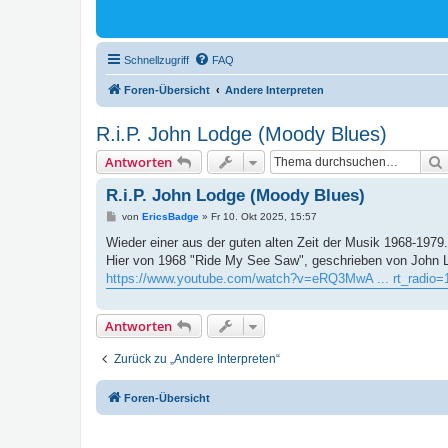
Schnellzugriff
FAQ
Foren-Übersicht
Andere Interpreten
R.i.P. John Lodge (Moody Blues)
Antworten
R.i.P. John Lodge (Moody Blues)
B
von
EricsBadge
»
Fr 10. Okt 2025, 15:57
e
i
Wieder einer aus der guten alten Zeit der Musik 1968-1979.
t
Hier von 1968 "Ride My See Saw", geschrieben von John 
r
a
https://www.youtube.com/watch?v=eRQ3MwA ... rt_radio=
g
Antworten
Zurück zu „Andere Interpreten“
Foren-Übersicht