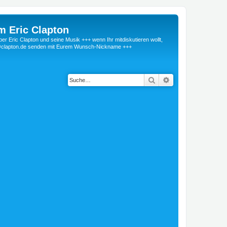
m Eric Clapton
 Eric Clapton und seine Musik +++ wenn Ihr mitdiskutieren wollt,
r@clapton.de senden mit Eurem Wunsch-Nickname +++
Suche
Erweiterte Suche