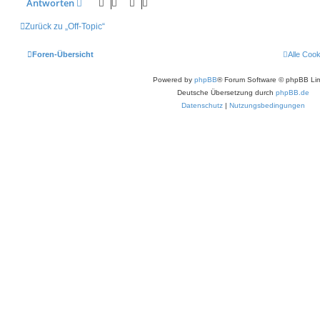
Antworten
Zurück zu „Off-Topic“
Foren-Übersicht
Alle Coo
Powered by
phpBB
® Forum Software © phpBB Lim
Deutsche Übersetzung durch
phpBB.de
Datenschutz
|
Nutzungsbedingungen