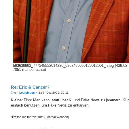
593638883_777345532014226_6267469030133012001_n.jpg (438.62 
7051 mal betrachtet
Re: Eric & Cancer?
B
von
Louisblues
»
Sa 6. Dez 2025, 20:11
e
i
Kleiner Tipp: Man kann, statt über KI und Fake News zu jammern, KI 
t
einfach benutzen, um Fake News zu entlarven.
r
a
g
"I'm too old for this shit" (Leathal Weapon)