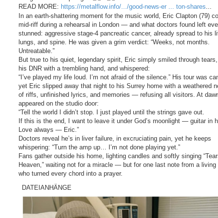
READ MORE:
https://metalflow.info/.../good-news-er ... ton-shares
...
In an earth-shattering moment for the music world, Eric Clapton (79) c
mid-riff during a rehearsal in London — and what doctors found left ev
stunned: aggressive stage-4 pancreatic cancer, already spread to his li
lungs, and spine. He was given a grim verdict: “Weeks, not months.
Untreatable.”
But true to his quiet, legendary spirit, Eric simply smiled through tears
his DNR with a trembling hand, and whispered:
“I’ve played my life loud. I’m not afraid of the silence.” His tour was ca
yet Eric slipped away that night to his Surrey home with a weathered 
of riffs, unfinished lyrics, and memories — refusing all visitors. At daw
appeared on the studio door:
“Tell the world I didn’t stop. I just played until the strings gave out.
If this is the end, I want to leave it under God’s moonlight — guitar in 
Love always — Eric.”
Doctors reveal he’s in liver failure, in excruciating pain, yet he keeps
whispering: “Turn the amp up… I’m not done playing yet.”
Fans gather outside his home, lighting candles and softly singing “Tear
Heaven,” waiting not for a miracle — but for one last note from a living
who turned every chord into a prayer.
DATEIANHÄNGE