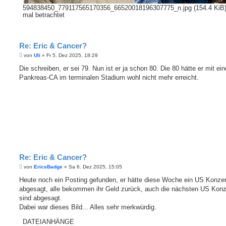
594838450_779117565170356_66520018196307775_n.jpg (154.4 KiB)
mal betrachtet
Re: Eric & Cancer?
B
von
Uli
»
Fr 5. Dez 2025, 18:29
e
i
Die schreiben, er sei 79. Nun ist er ja schon 80. Die 80 hätte er mit ei
t
Pankreas-CA im terminalen Stadium wohl nicht mehr erreicht.
r
a
g
Re: Eric & Cancer?
B
von
EricsBadge
»
Sa 6. Dez 2025, 15:05
e
i
Heute noch ein Posting gefunden, er hätte diese Woche ein US Konzer
t
abgesagt, alle bekommen ihr Geld zurück, auch die nächsten US Konz
r
a
sind abgesagt.
g
Dabei war dieses Bild... Alles sehr merkwürdig.
DATEIANHÄNGE