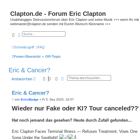
Clapton.de - Forum Eric Clapton
Unabhängiges Diskussionsforum über Eric Clapton und seine Musik +++ wenn Ihr mitdis
webmaster@clapton.de senden mit Eurem Wunsch-Nickname +++
Suche
Erweiterte Suche
Schnellzugriff
FAQ
Foren-Übersicht
Off-Topic
Eric & Cancer?
Suche
Erweiterte Suche
Antworten
Eric & Cancer?
B
von
EricsBadge
»
Fr 5. Dez 2025, 16:57
e
Wieder nur Fake oder KI? Tour canceled??
i
t
r
a
Hat noch jemand das gesehen? Heute durch Zufall gefunden...
g
Eric Clapton Faces Terminal Illness — Refuses Treatment, Vows One 
Song Under the Spotlight!