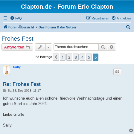
Clapton.de - Forum Eric Clapton
FAQ
Registrieren
Anmelden
S
Foren-Übersicht
Das Forum & die Nutzer
u
Frohes Fest
c
Suche
Erweiterte
Antworten
h
e
1
2
3
4
5
6
Vorherige
58 Beiträge
Sally
Re: Frohes Fest
B
Sa 23. Dez 2023, 11:17
e
i
Ich wünsche euch allen schöne, friedvolle Weihnachtstage und einen
t
guten Start ins Jahr 2024.
r
a
g
Liebe Grüße
Sally