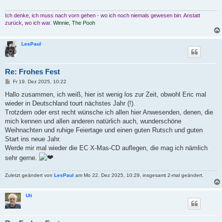
Ich denke, ich muss nach vorn gehen - wo ich noch niemals gewesen bin. Anstatt
zurück, wo ich war.
Winnie, The Pooh
LesPaul
Re: Frohes Fest
B
Fr 19. Dez 2025, 10:22
e
i
Hallo zusammen, ich weiß, hier ist wenig los zur Zeit, obwohl Eric mal
t
wieder in Deutschland tourt nächstes Jahr (!).
r
a
Trotzdem oder erst recht wünsche ich allen hier Anwesenden, denen, die
g
mich kennen und allen anderen natürlich auch, wunderschöne
Weihnachten und ruhige Feiertage und einen guten Rutsch und guten
Start ins neue Jahr.
Werde mir mal wieder die EC X-Mas-CD auflegen, die mag ich nämlich
sehr gerne.
Zuletzt geändert von
LesPaul
am Mo 22. Dez 2025, 10:29, insgesamt 2-mal geändert.
Uli