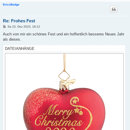
EricsBadge
Re: Frohes Fest
B
Sa 23. Dez 2023, 18:12
e
i
Auch von mir ein schönes Fest und ein hoffentlich besseres Neues Jahr
t
als dieses.
r
a
g
DATEIANHÄNGE