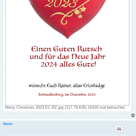
Merry Christmas 2023 EC-RZ.jpg (317.79 KiB) 15418 mal betrachtet
Stevie