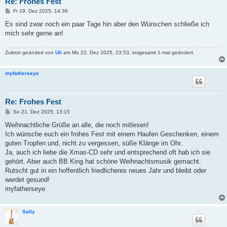
Re: Frohes Fest
B
Fr 19. Dez 2025, 14:36
e
i
Es sind zwar noch ein paar Tage hin aber den Wünschen schließe ich
t
mich sehr gerne an!
r
a
g
Zuletzt geändert von
Uli
am Mo 22. Dez 2025, 23:53, insgesamt 1-mal geändert.
myfatherseye
Re: Frohes Fest
B
So 21. Dez 2025, 13:15
e
i
Weihnachtliche Grüße an alle, die noch mitlesen!
t
Ich wünsche euch ein frohes Fest mit einem Haufen Geschenken, einem
r
a
guten Tropfen und, nicht zu vergessen, süße Klänge im Ohr.
g
Ja, auch ich liebe die Xmas-CD sehr und entsprechend oft hab ich sie
gehört. Aber auch BB King hat schöne Weihnachtsmusik gemacht.
Rutscht gut in ein hoffentlich friedlicheres neues Jahr und bleibt oder
werdet gesund!
myfatherseye
Sally