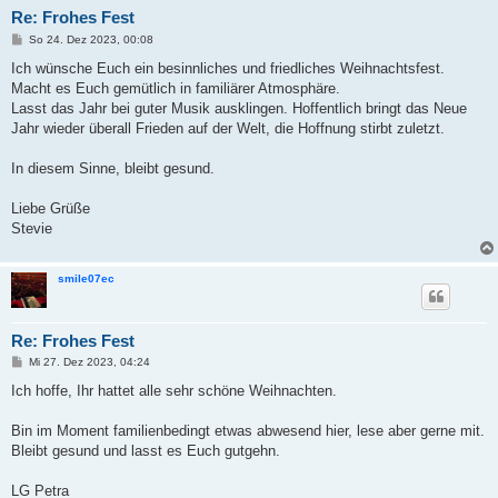
Re: Frohes Fest
B
So 24. Dez 2023, 00:08
e
i
Ich wünsche Euch ein besinnliches und friedliches Weihnachtsfest.
t
Macht es Euch gemütlich in familiärer Atmosphäre.
r
a
Lasst das Jahr bei guter Musik ausklingen. Hoffentlich bringt das Neue
g
Jahr wieder überall Frieden auf der Welt, die Hoffnung stirbt zuletzt.
In diesem Sinne, bleibt gesund.
Liebe Grüße
Stevie
smile07ec
Re: Frohes Fest
B
Mi 27. Dez 2023, 04:24
e
i
Ich hoffe, Ihr hattet alle sehr schöne Weihnachten.
t
r
a
Bin im Moment familienbedingt etwas abwesend hier, lese aber gerne mit.
g
Bleibt gesund und lasst es Euch gutgehn.
LG Petra