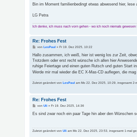
a
Bin im Moment familienbedingt etwas abwesend hier, lese a
g
LG Petra
Ich denke, ich muss nach vorn gehen - wo ich noch niemals gewesen bi
Re: Frohes Fest
B
von
LesPaul
»
Fr 19. Dez 2025, 10:22
e
i
Hallo zusammen, ich weiß, hier ist wenig los zur Zeit, obwo
t
Trotzdem oder erst recht wünsche ich allen hier Anwesend
r
a
ruhige Feiertage und einen guten Rutsch und guten Start in
g
Werde mir mal wieder die EC X-Mas-CD auflegen, die mag 
Zuletzt geändert von
LesPaul
am Mo 22. Dez 2025, 10:29, insgesamt 2-m
Re: Frohes Fest
B
von
Uli
»
Fr 19. Dez 2025, 14:36
e
i
Es sind zwar noch ein paar Tage hin aber den Wünschen sc
t
r
a
g
Zuletzt geändert von
Uli
am Mo 22. Dez 2025, 23:53, insgesamt 1-mal ge