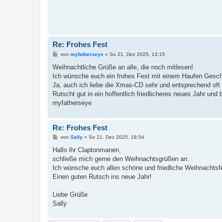
Re: Frohes Fest
B
von
myfatherseye
»
So 21. Dez 2025, 13:15
e
i
Weihnachtliche Grüße an alle, die noch mitlesen!
t
Ich wünsche euch ein frohes Fest mit einem Haufen Gesch
r
a
Ja, auch ich liebe die Xmas-CD sehr und entsprechend of
g
Rutscht gut in ein hoffentlich friedlicheres neues Jahr und 
myfatherseye
Re: Frohes Fest
B
von
Sally
»
So 21. Dez 2025, 18:54
e
i
Hallo ihr Claptonmanen,
t
schließe mich gerne den Weihnachtsgrüßen an.
r
a
Ich wünsche euch allen schöne und friedliche Weihnachtsfei
g
Einen guten Rutsch ins neue Jahr!
Liebe Grüße
Sally