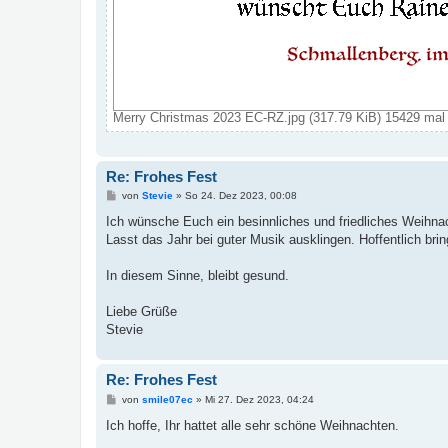
Merry Christmas 2023 EC-RZ.jpg (317.79 KiB) 15429 mal 
Re: Frohes Fest
B
von
Stevie
»
So 24. Dez 2023, 00:08
e
i
Ich wünsche Euch ein besinnliches und friedliches Weihnac
t
Lasst das Jahr bei guter Musik ausklingen. Hoffentlich brin
r
a
g
In diesem Sinne, bleibt gesund.
Liebe Grüße
Stevie
Re: Frohes Fest
B
von
smile07ec
»
Mi 27. Dez 2023, 04:24
e
i
Ich hoffe, Ihr hattet alle sehr schöne Weihnachten.
t
r