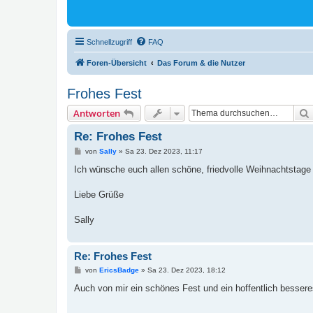
Schnellzugriff
FAQ
Foren-Übersicht
Das Forum & die Nutzer
Frohes Fest
Antworten
Re: Frohes Fest
B
von
Sally
»
Sa 23. Dez 2023, 11:17
e
i
Ich wünsche euch allen schöne, friedvolle Weihnachtstage 
t
r
a
Liebe Grüße
g
Sally
Re: Frohes Fest
B
von
EricsBadge
»
Sa 23. Dez 2023, 18:12
e
i
Auch von mir ein schönes Fest und ein hoffentlich bessere
t
r
a