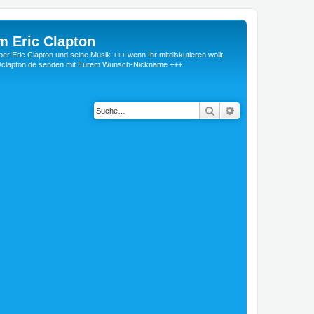
m Eric Clapton
 Eric Clapton und seine Musik +++ wenn Ihr mitdiskutieren wollt,
r@clapton.de senden mit Eurem Wunsch-Nickname +++
Suche
Erweiterte Suche