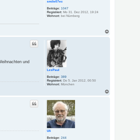
smile07ec
Beiträge:
1047
Registriert:
Mo 31. Dez 2012, 19:24
Wohnort:
bei Nürnberg
N
a
c
h
o
b
e
 Weihnachten und
n
LesPaul
Beiträge:
389
Registriert:
Do 5. Jan 2012, 00:50
Wohnort:
München
N
a
c
h
o
b
e
n
Uli
Beiträge:
244