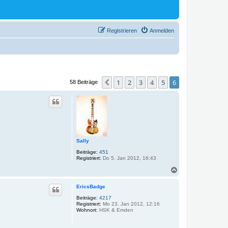
Registrieren
Anmelden
1
2
3
4
5
6
Vorherige
58 Beiträge
Sally
Beiträge:
451
Registriert:
Do 5. Jan 2012, 16:43
N
a
c
EricsBadge
h
o
Beiträge:
4217
Registriert:
Mo 23. Jan 2012, 12:16
b
Wohnort:
HSK & Emden
e
n