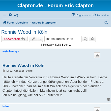
Clapton.de - Forum Eric Clapton
FAQ
Registrieren
Anmelden
S
Foren-Übersicht
Andere Interpreten
u
Ronnie Wood in Köln
c
Suche
Erweiterte
Antworten
h
3 Beiträge • Seite
1
von
1
e
myfatherseye
Ronnie Wood in Köln
B
Mi 22. Apr 2026, 09:45
e
i
Heute startete der Vorverkauf für Ronnie Wood im E-Werk in Köln. Gerne
t
hätte ich mir das Konzert angehört/angesehen. Aber bei dem Preis, ca.
r
a
208 €, hört der Spaß bei mir auf! Wo soll das eigentlich noch enden?
g
Clapton kriegt die Halle in Mannheim jetzt schon nicht voll!
Ich bin neugierig, wie der VVK laufen wird.
brian