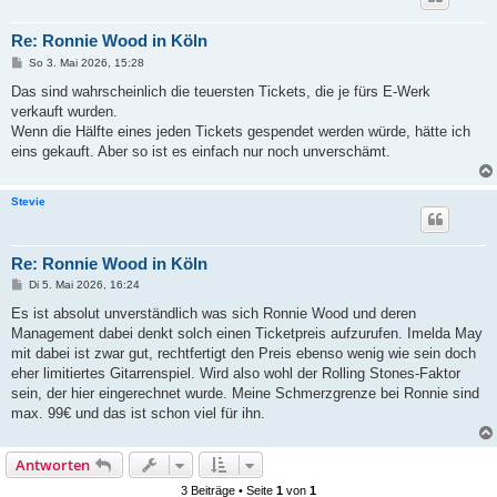
Re: Ronnie Wood in Köln
B
So 3. Mai 2026, 15:28
e
i
Das sind wahrscheinlich die teuersten Tickets, die je fürs E-Werk
t
verkauft wurden.
r
a
Wenn die Hälfte eines jeden Tickets gespendet werden würde, hätte ich
g
eins gekauft. Aber so ist es einfach nur noch unverschämt.
Stevie
Re: Ronnie Wood in Köln
B
Di 5. Mai 2026, 16:24
e
i
Es ist absolut unverständlich was sich Ronnie Wood und deren
t
Management dabei denkt solch einen Ticketpreis aufzurufen. Imelda May
r
a
mit dabei ist zwar gut, rechtfertigt den Preis ebenso wenig wie sein doch
g
eher limitiertes Gitarrenspiel. Wird also wohl der Rolling Stones-Faktor
sein, der hier eingerechnet wurde. Meine Schmerzgrenze bei Ronnie sind
max. 99€ und das ist schon viel für ihn.
Antworten
3 Beiträge • Seite
1
von
1