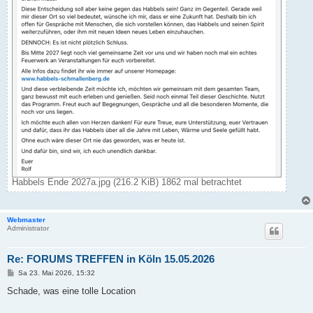
Habbels Ende 2027a.jpg (216.2 KiB) 1862 mal betrachtet
Webmaster
Administrator
Re: FORUMS TREFFEN in Köln 15.05.2026
B
Sa 23. Mai 2026, 15:32
e
i
Schade, was eine tolle Location
t
r