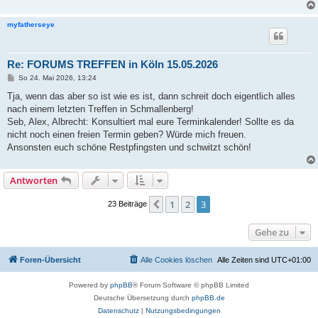
a
g
myfatherseye
Re: FORUMS TREFFEN in Köln 15.05.2026
B
So 24. Mai 2026, 13:24
e
i
Tja, wenn das aber so ist wie es ist, dann schreit doch eigentlich alles
t
nach einem letzten Treffen in Schmallenberg!
r
a
Seb, Alex, Albrecht: Konsultiert mal eure Terminkalender! Sollte es da
g
nicht noch einen freien Termin geben? Würde mich freuen.
Ansonsten euch schöne Restpfingsten und schwitzt schön!
Antworten
1
2
3
Vorherige
23 Beiträge
Gehe zu
Foren-Übersicht
Alle Cookies löschen
Alle Zeiten sind
UTC+01:00
Powered by
phpBB
® Forum Software © phpBB Limited
Deutsche Übersetzung durch
phpBB.de
Datenschutz
|
Nutzungsbedingungen