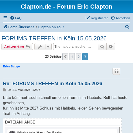
Clapton.de - Forum Eric Clapton
FAQ
Registrieren
Anmelden
S
Foren-Übersicht
Clapton on Tour
u
FORUMS TREFFEN in Köln 15.05.2026
c
Suche
Erweiterte
Antworten
h
e
1
2
3
Vorherige
23 Beiträge
EricsBadge
Re: FORUMS TREFFEN in Köln 15.05.2026
B
Do 21. Mai 2026, 12:06
e
i
Bitte kümmert Euch schnell um einen Termin im Habbels. Rolf hat heute
t
geschrieben,
r
a
für ihn ist Mitte 2027 Schluss mit Habbels, leider. Seinen bewegenden
g
Text im Anhang.
DATEIANHÄNGE