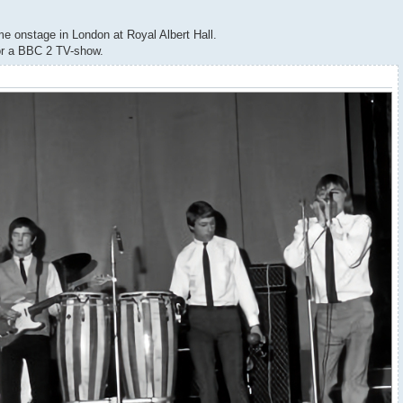
me onstage in London at Royal Albert Hall.
for a BBC 2 TV-show.