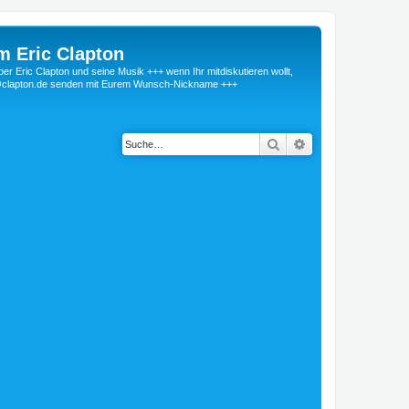
m Eric Clapton
 Eric Clapton und seine Musik +++ wenn Ihr mitdiskutieren wollt,
r@clapton.de senden mit Eurem Wunsch-Nickname +++
Suche
Erweiterte Suche