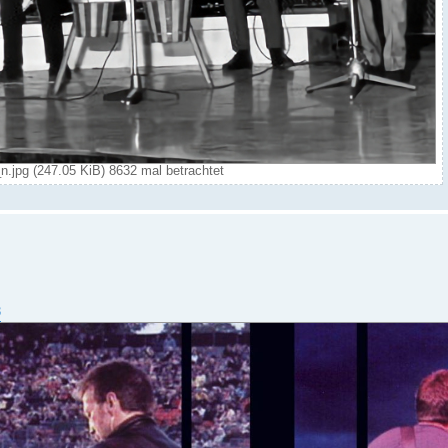
pg (247.05 KiB) 8632 mal betrachtet
3