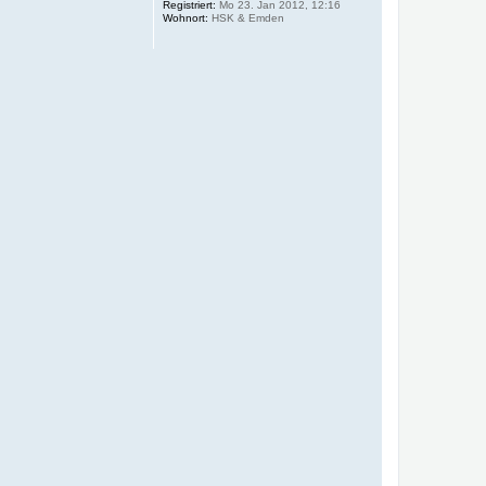
Registriert:
Mo 23. Jan 2012, 12:16
b
Wohnort:
HSK & Emden
e
n