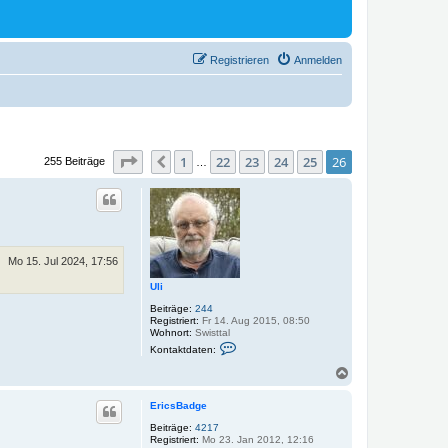
Registrieren
Anmelden
Seite
26
von
26
1
22
23
24
25
26
Vorherige
255 Beiträge
…
Mo 15. Jul 2024, 17:56
Uli
Beiträge:
244
Registriert:
Fr 14. Aug 2015, 08:50
Wohnort:
Swisttal
K
Kontaktdaten:
o
n
N
t
a
a
c
k
EricsBadge
h
t
o
Beiträge:
4217
d
Registriert:
Mo 23. Jan 2012, 12:16
a
b