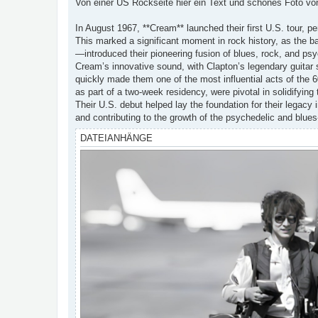
i
Von einer US Rockseite hier ein Text und schönes Foto vo
t
r
a
In August 1967, **Cream** launched their first U.S. tour, pe
g
This marked a significant moment in rock history, as the
—introduced their pioneering fusion of blues, rock, and ps
Cream’s innovative sound, with Clapton’s legendary guitar 
quickly made them one of the most influential acts of the 
as part of a two-week residency, were pivotal in solidifying 
Their U.S. debut helped lay the foundation for their legacy 
and contributing to the growth of the psychedelic and blu
DATEIANHÄNGE