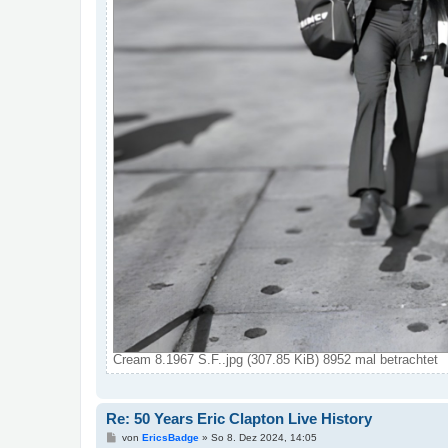
Cream 8.1967 S.F..jpg (307.85 KiB) 8952 mal betrachtet
Re: 50 Years Eric Clapton Live History
B
von
EricsBadge
»
So 8. Dez 2024, 14:05