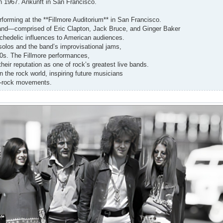
n 1967. Ankunft in San Francisco.
rforming at the **Fillmore Auditorium** in San Francisco.
 band—comprised of Eric Clapton, Jack Bruce, and Ginger Baker
ychedelic influences to American audiences.
solos and the band’s improvisational jams,
60s. The Fillmore performances,
their reputation as one of rock’s greatest live bands.
in the rock world, inspiring future musicians
es-rock movements.