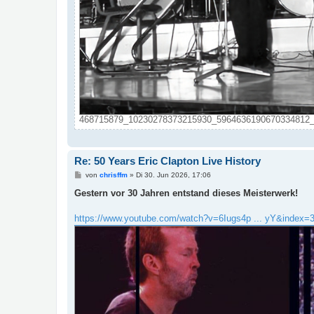
468715879_10230278373215930_5964636190670334812_n.j
Re: 50 Years Eric Clapton Live History
B
von
chrisffm
»
Di 30. Jun 2026, 17:06
e
i
Gestern vor 30 Jahren entstand dieses Meisterwerk!
t
r
a
https://www.youtube.com/watch?v=6Iugs4p ... yY&index=
g