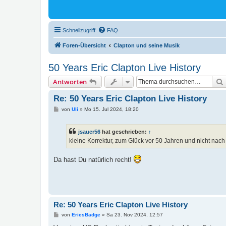
Schnellzugriff
FAQ
Foren-Übersicht
Clapton und seine Musik
50 Years Eric Clapton Live History
Antworten
Re: 50 Years Eric Clapton Live History
B
von
Uli
»
Mo 15. Jul 2024, 18:20
e
i
t
jsauer56
hat geschrieben:
↑
r
a
kleine Korrektur, zum Glück vor 50 Jahren und nicht nach
g
Da hast Du natürlich recht!
Re: 50 Years Eric Clapton Live History
B
von
EricsBadge
»
Sa 23. Nov 2024, 12:57
e