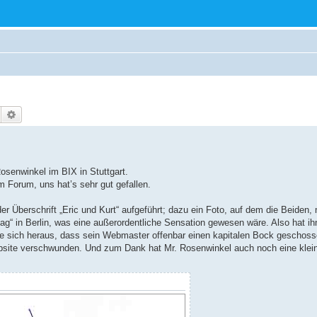
Suche
Erweiterte Suche
osenwinkel im BIX in Stuttgart.
 Forum, uns hat’s sehr gut gefallen.
r Überschrift „Eric und Kurt“ aufgeführt; dazu ein Foto, auf dem die Beiden, 
igZag“ in Berlin, was eine außerordentliche Sensation gewesen wäre. Also hat 
lte sich heraus, dass sein Webmaster offenbar einen kapitalen Bock geschoss
ebsite verschwunden. Und zum Dank hat Mr. Rosenwinkel auch noch eine klei