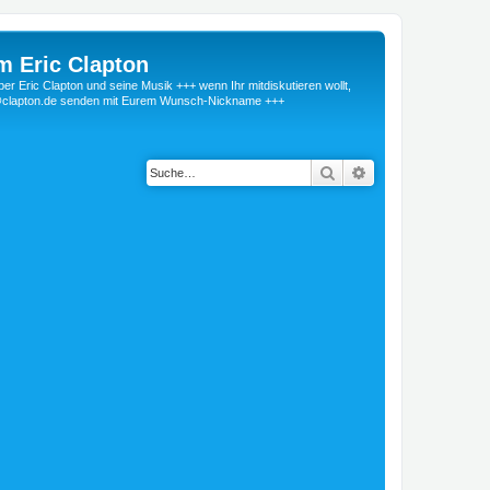
m Eric Clapton
 Eric Clapton und seine Musik +++ wenn Ihr mitdiskutieren wollt,
r@clapton.de senden mit Eurem Wunsch-Nickname +++
Suche
Erweiterte Suche