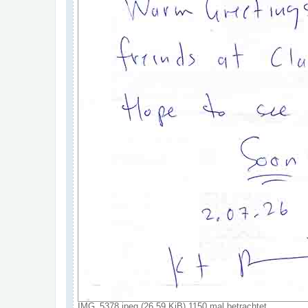
IMG_5378.jpeg (26.59 KiB) 1150 mal betrachtet