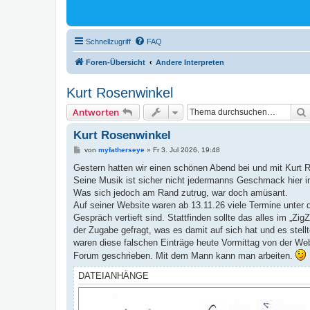
Schnellzugriff
FAQ
Foren-Übersicht
Andere Interpreten
Kurt Rosenwinkel
Antworten
Kurt Rosenwinkel
B
von
myfatherseye
»
Fr 3. Jul 2026, 19:48
e
i
Gestern hatten wir einen schönen Abend bei und mit Kurt R
t
Seine Musik ist sicher nicht jedermanns Geschmack hier im
r
a
Was sich jedoch am Rand zutrug, war doch amüsant.
g
Auf seiner Website waren ab 13.11.26 viele Termine unter de
Gespräch vertieft sind. Stattfinden sollte das alles im „Z
der Zugabe gefragt, was es damit auf sich hat und es stel
waren diese falschen Einträge heute Vormittag von der W
Forum geschrieben. Mit dem Mann kann man arbeiten.
DATEIANHÄNGE