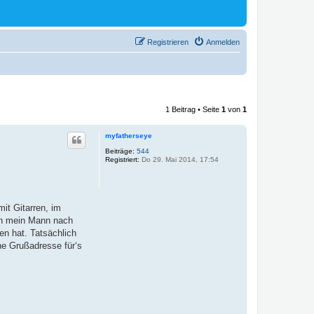
Registrieren
Anmelden
1 Beitrag • Seite
1
von
1
myfatherseye
Beiträge:
544
Registriert:
Do 29. Mai 2014, 17:54
mit Gitarren, im
ihn mein Mann nach
en hat. Tatsächlich
ne Grußadresse für‘s