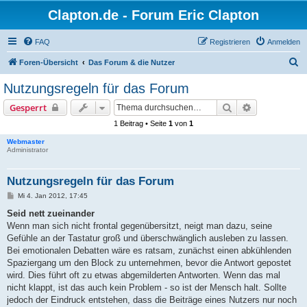
Clapton.de - Forum Eric Clapton
FAQ
Registrieren
Anmelden
S
Foren-Übersicht
Das Forum & die Nutzer
u
Nutzungsregeln für das Forum
c
Suche
Erweiterte S
Gesperrt
h
1 Beitrag • Seite
1
von
1
e
Webmaster
Administrator
Nutzungsregeln für das Forum
B
Mi 4. Jan 2012, 17:45
e
i
Seid nett zueinander
t
Wenn man sich nicht frontal gegenübersitzt, neigt man dazu, seine
r
a
Gefühle an der Tastatur groß und überschwänglich ausleben zu lassen.
g
Bei emotionalen Debatten wäre es ratsam, zunächst einen abkühlenden
Spaziergang um den Block zu unternehmen, bevor die Antwort gepostet
wird. Dies führt oft zu etwas abgemilderten Antworten. Wenn das mal
nicht klappt, ist das auch kein Problem - so ist der Mensch halt. Sollte
jedoch der Eindruck entstehen, dass die Beiträge eines Nutzers nur noch