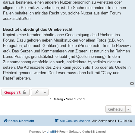
daraus bestehen, einen anderen Nutzer persönlich zu verletzen oder
allgemein Polemik zu verbreiten, ist die Sache eine andere. In solchen
Fällen behalte ich mir das Recht vor, solche Nutzer aus dem Forum
auszuschließen.
Beachtet unbedingt das Urheberrecht
Kopiert keine fremden Inhalte ohne Genehmigung des Urhebers ins
Forum. Dazu gehören neben Musikstücken vor allem Fotos (z.B. von
Fotografen, aber auch Grafiken) und Texte (Pressetexte, fremde Reviews
etc). Das Setzen und Kommentieren von Zitaten ist natürlich im Rahmen
Eures Postings grundsätzlich erlaubt (mit Quellennennung). In dem
Zusammenhang empfehle ich auch, anklickbare Hyperlinks nicht zu
setzen. Die Adresszeile des Ziels kann jedoch als Tipp oder als Quelle in
Reintext genannt werden. Der Leser muss dann halt mit "Copy und
Paste" arbeiten.
Gesperrt
1 Beitrag • Seite
1
von
1
Gehe zu
Foren-Übersicht
Alle Cookies löschen
Alle Zeiten sind
UTC+01:00
Powered by
phpBB
® Forum Software © phpBB Limited