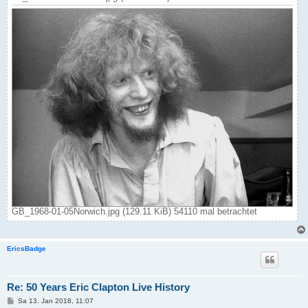
GB_1968-01-05Norwich.jpg (129.11 KiB) 54110 mal betrachtet
EricsBadge
Re: 50 Years Eric Clapton Live History
B
Sa 13. Jan 2018, 11:07