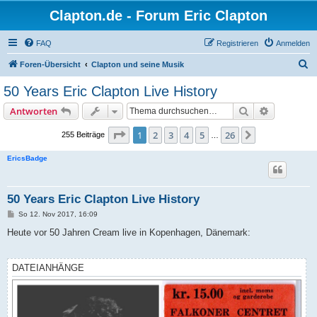
Clapton.de - Forum Eric Clapton
FAQ
Registrieren
Anmelden
S
Foren-Übersicht
Clapton und seine Musik
u
50 Years Eric Clapton Live History
c
Suche
Erweiterte
Antworten
h
e
Seite
1
von
26
1
2
3
4
5
26
Nächste
255 Beiträge
…
EricsBadge
50 Years Eric Clapton Live History
B
So 12. Nov 2017, 16:09
e
i
Heute vor 50 Jahren Cream live in Kopenhagen, Dänemark:
t
r
a
g
DATEIANHÄNGE