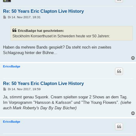
Re: 50 Years Eric Clapton Live History
B
Di 14. Nov 2017, 18:31
e
i
t
EricsBadge hat geschrieben:
r
a
Stockholm Konserthuset in Schweden heute vor 50 Jahren:
g
Haben da mehrere Bands gespielt? Da steht noch ein zweites
Schlagzeug hinter der Bühne...
EricsBadge
Re: 50 Years Eric Clapton Live History
B
Di 14. Nov 2017, 19:59
e
i
Ja, stimmt genau Squonk. Cream spielten sogar 2 Shows an dem Tag.
t
Im Vorprogramm "Hansson & Karlsson" und "The Young Flowers".
(siehe
r
a
auch Mark Roberty's Day By Day Bücher)
g
EricsBadge