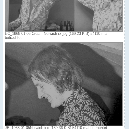
EC_1968-01-05 Cream Norwich rz.jpg (169.23 KiB) 54110 mal
betrachtet
JB_1968-01-05Norwich.jpg (139.36 KiB) 54110 mal betrachtet