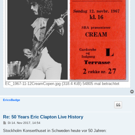
EC_1967-11-12CreamCopen.jpg (318.4 KiB) 54805 mal betrachtet
EricsBadge
Re: 50 Years Eric Clapton Live History
B
Di 14. Nov 2017, 14:54
e
i
Stockholm Konserthuset in Schweden heute vor 50 Jahren:
t