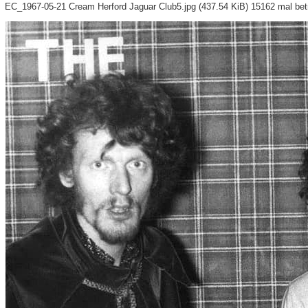
EC_1967-05-21 Cream Herford Jaguar Club5.jpg (437.54 KiB) 15162 mal bet