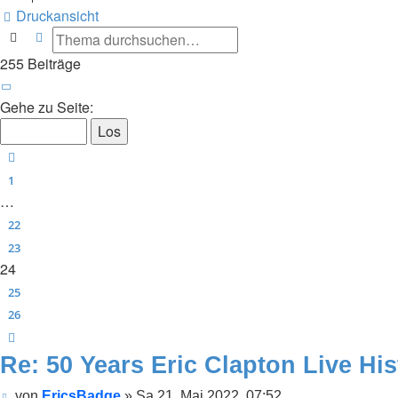
Druckansicht
Suche
Erweiterte Suche
255 Beiträge
Seite
24
von
26
Gehe zu Seite:
Vorherige
1
…
22
23
24
25
26
Nächste
Re: 50 Years Eric Clapton Live His
Beitrag
von
EricsBadge
»
Sa 21. Mai 2022, 07:52