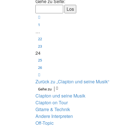
Gehe zu Seite:
Vorherige
1
…
22
23
24
25
26
Nächste
Zurück zu „Clapton und seine Musik“
Gehe zu
Clapton und seine Musik
Clapton on Tour
Gitarre & Technik
Andere Interpreten
Off-Topic