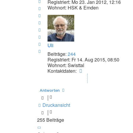
oben
Nach
Registriert:
Mo 23. Jan 2012, 12:16
Wohnort:
HSK & Emden
oben
Nach
oben
Nach
oben
Nach
oben
Nach
oben
Nach
oben
Nach
Uli
oben
Nach
Beiträge:
244
oben
Registriert:
Fr 14. Aug 2015, 08:50
Wohnort:
Swisttal
Kontaktdaten
Kontaktdaten:
von
Uli
Antworten
Druckansicht
255 Beiträge
Seite
24
von
26