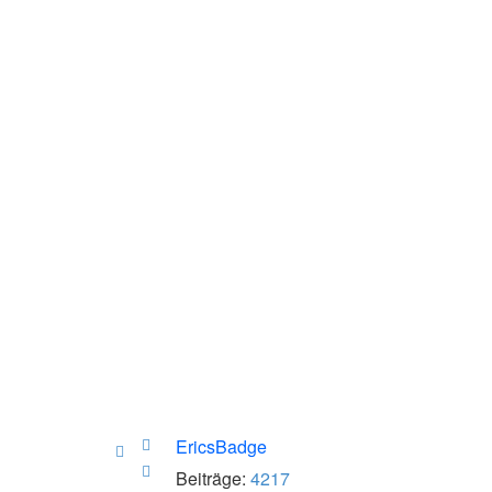
Nach
EricsBadge
oben
Nach
Beiträge:
4217