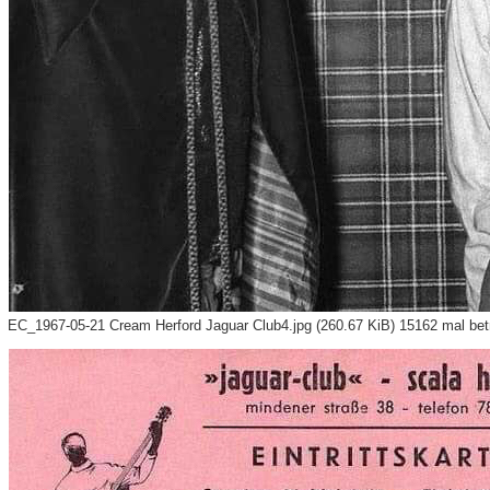
EC_1967-05-21 Cream Herford Jaguar Club4.jpg (260.67 KiB) 15162 mal bet