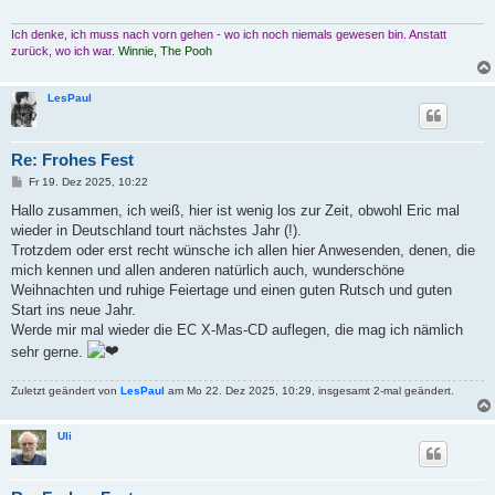
Ich denke, ich muss nach vorn gehen - wo ich noch niemals gewesen bin. Anstatt
zurück, wo ich war.
Winnie, The Pooh
LesPaul
Re: Frohes Fest
B
Fr 19. Dez 2025, 10:22
e
i
Hallo zusammen, ich weiß, hier ist wenig los zur Zeit, obwohl Eric mal
t
wieder in Deutschland tourt nächstes Jahr (!).
r
a
Trotzdem oder erst recht wünsche ich allen hier Anwesenden, denen, die
g
mich kennen und allen anderen natürlich auch, wunderschöne
Weihnachten und ruhige Feiertage und einen guten Rutsch und guten
Start ins neue Jahr.
Werde mir mal wieder die EC X-Mas-CD auflegen, die mag ich nämlich
sehr gerne.
Zuletzt geändert von
LesPaul
am Mo 22. Dez 2025, 10:29, insgesamt 2-mal geändert.
Uli