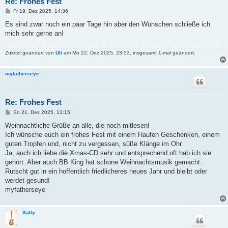
Re: Frohes Fest
B
Fr 19. Dez 2025, 14:36
e
i
Es sind zwar noch ein paar Tage hin aber den Wünschen schließe ich
t
mich sehr gerne an!
r
a
g
Zuletzt geändert von
Uli
am Mo 22. Dez 2025, 23:53, insgesamt 1-mal geändert.
myfatherseye
Re: Frohes Fest
B
So 21. Dez 2025, 13:15
e
i
Weihnachtliche Grüße an alle, die noch mitlesen!
t
Ich wünsche euch ein frohes Fest mit einem Haufen Geschenken, einem
r
a
guten Tropfen und, nicht zu vergessen, süße Klänge im Ohr.
g
Ja, auch ich liebe die Xmas-CD sehr und entsprechend oft hab ich sie
gehört. Aber auch BB King hat schöne Weihnachtsmusik gemacht.
Rutscht gut in ein hoffentlich friedlicheres neues Jahr und bleibt oder
werdet gesund!
myfatherseye
Sally