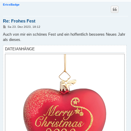
EricsBadge
Re: Frohes Fest
B
Sa 23. Dez 2023, 18:12
e
i
Auch von mir ein schönes Fest und ein hoffentlich besseres Neues Jahr
t
als dieses.
r
a
g
DATEIANHÄNGE