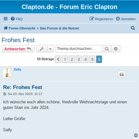
Clapton.de - Forum Eric Clapton
FAQ
Registrieren
Anmelden
S
Foren-Übersicht
Das Forum & die Nutzer
u
Frohes Fest
c
Suche
Erweiterte
Antworten
h
e
1
2
3
4
5
6
Vorherige
58 Beiträge
Sally
Re: Frohes Fest
B
Sa 23. Dez 2023, 11:17
e
i
Ich wünsche euch allen schöne, friedvolle Weihnachtstage und einen
t
guten Start ins Jahr 2024.
r
a
g
Liebe Grüße
Sally