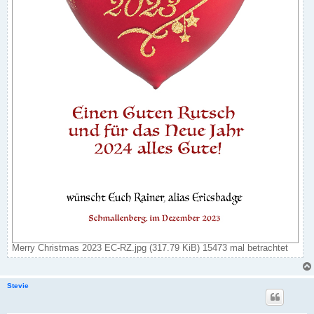
Merry Christmas 2023 EC-RZ.jpg (317.79 KiB) 15473 mal betrachtet
Stevie