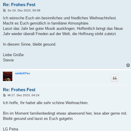
Re: Frohes Fest
B
So 24. Dez 2023, 00:08
e
i
Ich wünsche Euch ein besinnliches und friedliches Weihnachtsfest.
t
Macht es Euch gemütlich in familiärer Atmosphäre.
r
a
Lasst das Jahr bei guter Musik ausklingen. Hoffentlich bringt das Neue
g
Jahr wieder überall Frieden auf der Welt, die Hoffnung stirbt zuletzt.
In diesem Sinne, bleibt gesund.
Liebe Grüße
Stevie
smile07ec
Re: Frohes Fest
B
Mi 27. Dez 2023, 04:24
e
i
Ich hoffe, Ihr hattet alle sehr schöne Weihnachten.
t
r
a
Bin im Moment familienbedingt etwas abwesend hier, lese aber gerne mit.
g
Bleibt gesund und lasst es Euch gutgehn.
LG Petra