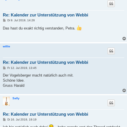
Re: Kalender zur Unterstützung von Webbi
B
Di 9. Jul 2019, 14:26
e
i
Das hast du exakt richtig verstanden, Petra.
t
r
a
g
willie
Re: Kalender zur Unterstützung von Webbi
B
Fr 12. Jul 2019, 13:45
e
i
Der Vogelsberger macht natürlich auch mit.
t
Schöne Idee.
r
a
Gruss Harald
g
Sally
Re: Kalender zur Unterstützung von Webbi
B
Di 16. Jul 2019, 19:19
e
i