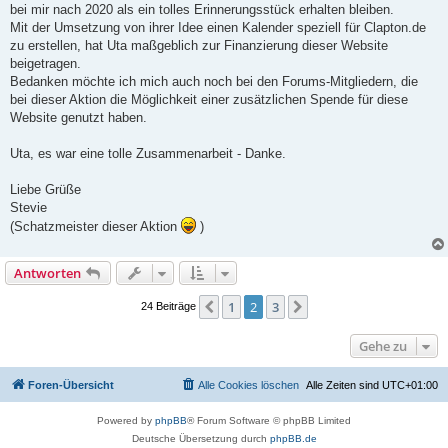
bei mir nach 2020 als ein tolles Erinnerungsstück erhalten bleiben.
Mit der Umsetzung von ihrer Idee einen Kalender speziell für Clapton.de
zu erstellen, hat Uta maßgeblich zur Finanzierung dieser Website
beigetragen.
Bedanken möchte ich mich auch noch bei den Forums-Mitgliedern, die
bei dieser Aktion die Möglichkeit einer zusätzlichen Spende für diese
Website genutzt haben.
Uta, es war eine tolle Zusammenarbeit - Danke.
Liebe Grüße
Stevie
(Schatzmeister dieser Aktion
)
Antworten
1
2
3
Vorherige
Nächste
24 Beiträge
Gehe zu
Foren-Übersicht
Alle Cookies löschen
Alle Zeiten sind
UTC+01:00
Powered by
phpBB
® Forum Software © phpBB Limited
Deutsche Übersetzung durch
phpBB.de