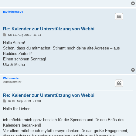
myfatherseye
Re: Kalender zur Unterstützung von Webbi
B
So 11. Aug 2019, 11:24
e
i
Hallo Achim!
t
Schön, dass du mitmachst! Stimmt noch deine alte Adresse – aus
r
a
Buddies-Zeiten?
g
Einen schönen Sonntag!
Uta & Micha
Webmaster
Administrator
Re: Kalender zur Unterstützung von Webbi
B
Di 10. Sep 2019, 21:50
e
i
Hallo Ihr Lieben,
t
r
a
ich möchte mich ganz herzlich für die Spenden und für den Erlös des
g
Kalenders bedanken!!
Vor allem möchte ich myfatherseye danken für das große Engagement,