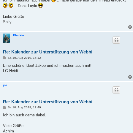
Ich bin natürlich auch dabei
...habe gerade erst den Thread entdeckt
t
....Dank Layla
r
a
g
Liebe Grüße
Sally
Blackie
Re: Kalender zur Unterstützung von Webbi
B
Sa 10. Aug 2019, 14:12
e
i
Eine schöne Idee! Jakob und ich machen auch mit!
t
LG Heidi
r
a
g
joa
Re: Kalender zur Unterstützung von Webbi
B
Sa 10. Aug 2019, 17:49
e
i
Ich bin auch gerne dabei.
t
r
a
Viele Grüße
g
Achim