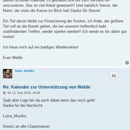
diesen schönen Kalender zu gestalten und bis zum Versand hin
umzusetzen. Das ist viel Arbeit gewesen!!! Und natürlich Stevie, der
Mann, der stets die Kasse im Blick hat! Danke Dir Stevie!
Ein Teil davon bleibt zur Finanzierung der Kosten, ich finde, der größere
Teil soll an die Bands gehen, die bei unserem hoffentlich bald
stattfindenden Treffen, wieder spielen werden!! Ich werde es bis dahin gut
horten!
Ich freue mich auf ein baldiges Wiedersehen!
Euer Webbi
luisa_musika
Re: Kalender zur Unterstützung von Webbi
B
Do 12. Sep 2019, 19:45
e
i
Spät aber Logo bin da auch dabei wenn das noch geht!
t
Danke für die Nachricht
r
a
g
Luisa_Musika
Greetz an alle Claptomanen