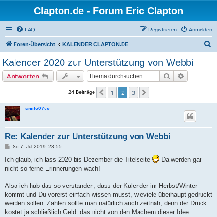
Clapton.de - Forum Eric Clapton
FAQ
Registrieren
Anmelden
S
Foren-Übersicht
KALENDER CLAPTON.DE
u
Kalender 2020 zur Unterstützung von Webbi
c
Suche
Erweiterte
Antworten
h
e
1
2
3
Vorherige
Nächste
24 Beiträge
smile07ec
Re: Kalender zur Unterstützung von Webbi
B
So 7. Jul 2019, 23:55
e
i
Ich glaub, ich lass 2020 bis Dezember die Titelseite
Da werden gar
t
nicht so ferne Erinnerungen wach!
r
a
g
Also ich hab das so verstanden, dass der Kalender im Herbst/Winter
kommt und Du vorerst einfach wissen musst, wieviele überhaupt gedruckt
werden sollen. Zahlen sollte man natürlich auch zeitnah, denn der Druck
kostet ja schließlich Geld, das nicht von den Machern dieser Idee