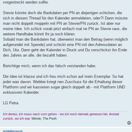
vorgestreckt werden sollte.
Stevie könnte doch die Bankdaten per PN an diejenigen schicken, die
sich in diesem Thread für den Kalender anmeldeten, oder?! Dann müsste
man nicht doppelt moppeln mit PN an Stevie/PN zurück. Ist aber nur
meine Idee. Ich schick vorab jetzt einfach mal ne PN an Stevie raus, die
weitere Handhabe könnt Ihr ja noch klären.
Sobald man die Bankdaten hat, überweist man den Betrag (wenn möglich
aufgerundet mit Spende) und schickt eine PN mit den Adressdaten an
Dich, Uta. Dann geht der Kalender in Druck und Du verschickst ihn Ende
des Jahres an alle, die bezahlt haben.
Berichtige mich, wenn ich das falsch verstanden habe.
Die Idee ist klasse und ich freu mich schon auf mein Exemplar. So hat
jeder was davon. Webbie kriegt nen Zuschuss für die Erhaltung dieser
Plattform und wir kassieren sogar gleich doppelt ab - mit Plattform UND
exklusivem Kalender.
LG Petra
Ich denke, ich muss nach vorn gehen - wo ich noch niemals gewesen bin. Anstatt
zurück, wo ich war.
Winnie, The Pooh
myfatherseye